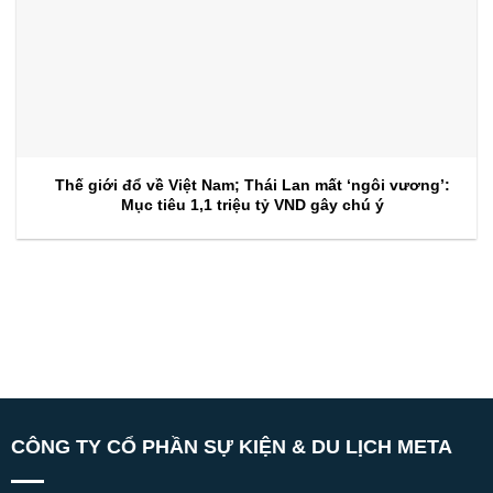
Thế giới đổ về Việt Nam; Thái Lan mất ‘ngôi vương’:
Mục tiêu 1,1 triệu tỷ VND gây chú ý
CÔNG TY CỔ PHẦN SỰ KIỆN & DU LỊCH META