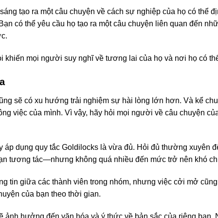
sáng tạo ra một câu chuyện về cách sự nghiệp của họ có thể đị
 Bạn có thể yêu cầu họ tạo ra một câu chuyện liên quan đến nh
ợc.
i khiến mọi người suy nghĩ về tương lai của họ và nơi họ có th
a
ũng sẽ có xu hướng trải nghiệm sự hài lòng lớn hơn. Và kể ch
ông việc của mình. Vì vậy, hãy hỏi mọi người về câu chuyện củ
 áp dụng quy tắc Goldilocks là vừa đủ. Hỏi đủ thường xuyên đ
bạn tương tác—nhưng không quá nhiều đến mức trở nên khó chị
 tin giữa các thành viên trong nhóm, nhưng việc cởi mở cũng đ
huyện của bạn theo thời gian.
ẽ ảnh hưởng đến văn hóa và ý thức về bản sắc của riêng bạn. N