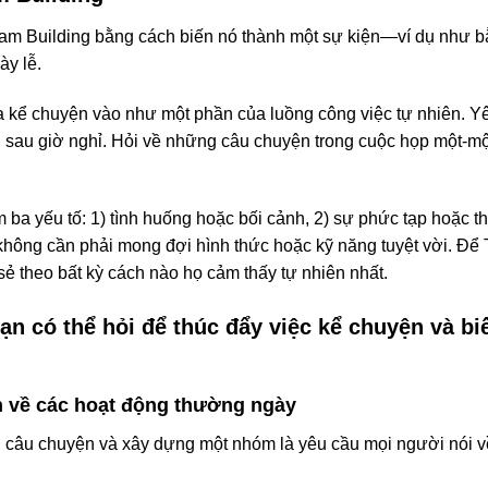
am Building bằng cách biến nó thành một sự kiện—ví dụ như b
ày lễ.
a kể chuyện vào như một phần của luồng công việc tự nhiên. Y
i sau giờ nghỉ. Hỏi về những câu chuyện trong cuộc họp một-mộ
ba yếu tố: 1) tình huống hoặc bối cảnh, 2) sự phức tạp hoặc th
không cần phải mong đợi hình thức hoặc kỹ năng tuyệt vời. Để
sẻ theo bất kỳ cách nào họ cảm thấy tự nhiên nhất.
ạn có thể hỏi để thúc đẩy việc kể chuyện và b
n về các hoạt động thường ngày
 câu chuyện và xây dựng một nhóm là yêu cầu mọi người nói v