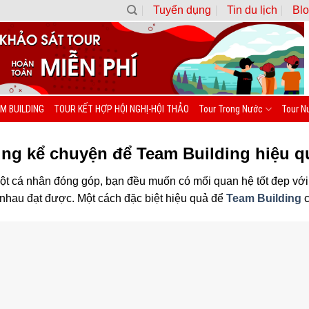
Tuyển dụng
Tin du lịch
Blo
M BUILDING
TOUR KẾT HỢP HỘI NGHỊ-HỘI THẢO
Tour Trong Nước
Tour N
ụng kể chuyện để Team Building hiệu q
ột cá nhân đóng góp, bạn đều muốn có mối quan hệ tốt đẹp vớ
nhau đạt được. Một cách đặc biệt hiệu quả để
Team Building
c