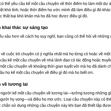
n có thể yêu cầu kể một câu chuyện về thời điểm họ làm một dự 
t khó tính, hoặc thời điểm họ ước mình đã làm điều gì đó khác 
c thất bại khó khăn mà họ đã học được điều gì đó.
 khai thác sự sáng tạo
ểu sâu hơn về cách họ suy nghĩ, bạn cũng có thể hỏi về những c
n về cuộc trò chuyện có ý nghĩa nhất mà họ từng có hoặc về mộ
u cầu kể một câu chuyện về nhà lãnh đạo có tác động hoặc tru
 một câu chuyện về khoảng thời gian tuyệt vời mà họ đã dành 
cầu họ kể một câu chuyện về điều gì đó mà họ biết ơn.
 về tương lai
ọi người kể một câu chuyện về tương lai—tưởng tượng những gì
i người hy vọng—và điều họ mơ ước. Loại câu chuyện này có thể
c chắn sử dụng những câu chuyện này khi bạn đã thiết lập đượ