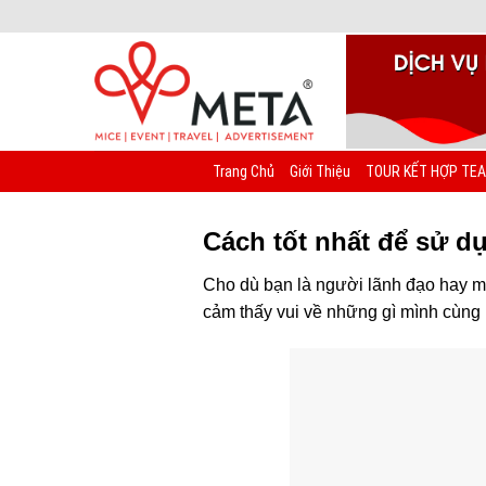
Chuyển
đến
nội
dung
Trang Chủ
Giới Thiệu
TOUR KẾT HỢP TEA
Cách tốt nhất để sử d
Cho dù bạn là người lãnh đạo hay m
cảm thấy vui về những gì mình cùng 