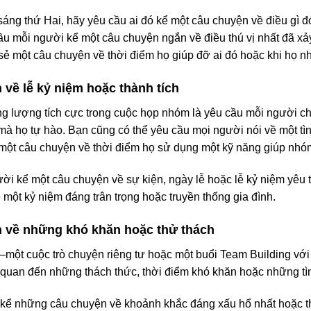
áng thứ Hai, hãy yêu cầu ai đó kể một câu chuyện về điều gì đ
ầu mỗi người kể một câu chuyện ngắn về điều thú vị nhất đã xảy
sẻ một câu chuyện về thời điểm họ giúp đỡ ai đó hoặc khi họ 
về lễ kỷ niệm hoặc thành tích
ăng lượng tích cực trong cuộc họp nhóm là yêu cầu mỗi người c
 mà họ tự hào. Bạn cũng có thể yêu cầu mọi người nói về một tìn
một câu chuyện về thời điểm họ sử dụng một kỹ năng giúp nhóm
ười kể một câu chuyện về sự kiện, ngày lễ hoặc lễ kỷ niệm yêu 
một kỷ niệm đáng trân trọng hoặc truyền thống gia đình.
n về những khó khăn hoặc thử thách
một cuộc trò chuyện riêng tư hoặc một buổi Team Building vớ
n quan đến những thách thức, thời điểm khó khăn hoặc những t
 kể những câu chuyện về khoảnh khắc đáng xấu hổ nhất hoặc th