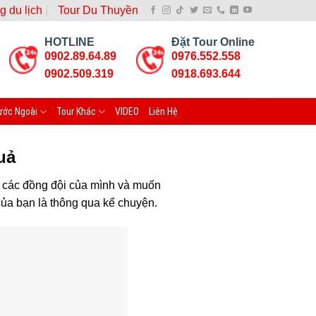
g du lịch
Tour Du Thuyền
HOTLINE
Đặt Tour Online
0902.89.64.89
0976.552.558
0902.509.319
0918.693.644
ước Ngoài
Tour Khác
VIDEO
Liên Hệ
uả
i các đồng đội của mình và muốn
ủa bạn là thông qua kể chuyện.