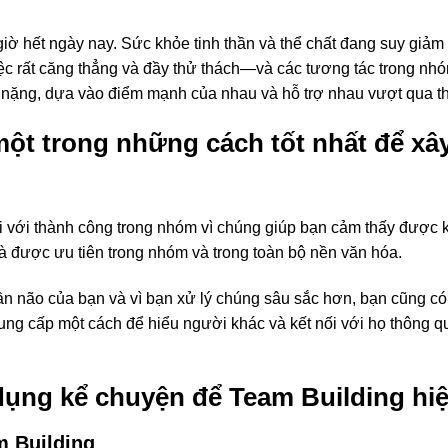
ờ hết ngày nay. Sức khỏe tinh thần và thể chất đang suy giảm 
iệc rất căng thẳng và đầy thử thách—và các tương tác trong nh
h nặng, dựa vào điểm mạnh của nhau và hỗ trợ nhau vượt qua t
 một trong những cách tốt nhất để 
 với thành công trong nhóm vì chúng giúp bạn cảm thấy được k
à được ưu tiên trong nhóm và trong toàn bộ nền văn hóa.
n não của bạn và vì bạn xử lý chúng sâu sắc hơn, bạn cũng c
ng cấp một cách để hiểu người khác và kết nối với họ thông qua
dụng kể chuyện để Team Building hi
m Building