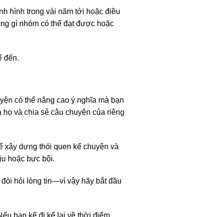
nh hình trong vài năm tới hoặc điều
ững gì nhóm có thể đạt được hoặc
ể đến.
uyện có thể nâng cao ý nghĩa mà bạn
a họ và chia sẻ câu chuyện của riêng
ể xây dựng thói quen kể chuyện và
u hoặc bực bội.
òi hỏi lòng tin—vì vậy hãy bắt đầu
ếu bạn kể đi kể lại về thời điểm