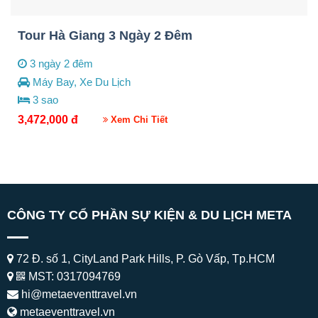
Tour Hà Giang 3 Ngày 2 Đêm
3 ngày 2 đêm
Máy Bay, Xe Du Lịch
3 sao
3,472,000
đ
Xem Chi Tiết
CÔNG TY CỔ PHẦN SỰ KIỆN & DU LỊCH META
72 Đ. số 1, CityLand Park Hills, P. Gò Vấp, Tp.HCM
MST: 0317094769
hi@metaeventtravel.vn
metaeventtravel.vn