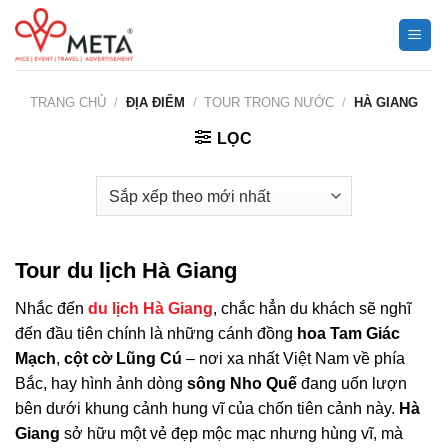
Chuyển
đến
nội
dung
TRANG CHỦ
/
ĐỊA ĐIỂM
/
TOUR TRONG NƯỚC
/
HÀ GIANG
LỌC
Tour du lịch Hà Giang
Nhắc đến
du lịch Hà Giang
, chắc hẳn du khách sẽ nghĩ
đến đầu tiên chính là những cánh đồng
hoa Tam Giác
Mạch
,
cột cờ Lũng Cú
– nơi xa nhất Việt Nam về phía
Bắc, hay hình ảnh dòng
sông Nho Quế
đang uốn lượn
bên dưới khung cảnh hung vĩ của chốn tiên cảnh này.
Hà
Giang
sở hữu một vẻ đẹp mộc mạc nhưng hùng vĩ, mà