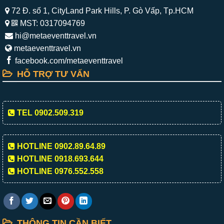
72 Đ. số 1, CityLand Park Hills, P. Gò Vấp, Tp.HCM
MST: 0317094769
hi@metaeventtravel.vn
metaeventtravel.vn
facebook.com/metaeventtravel
HỖ TRỢ TƯ VẤN
TEL 0902.509.319
HOTLINE 0902.89.64.89
HOTLINE 0918.693.644
HOTLINE 0976.552.558
THÔNG TIN CẦN BIẾT