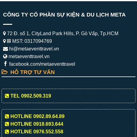
CÔNG TY CỔ PHẦN SỰ KIỆN & DU LỊCH META
72 Đ. số 1, CityLand Park Hills, P. Gò Vấp, Tp.HCM
MST: 0317094769
hi@metaeventtravel.vn
metaeventtravel.vn
facebook.com/metaeventtravel
HỖ TRỢ TƯ VẤN
TEL 0902.509.319
HOTLINE 0902.89.64.89
HOTLINE 0918.693.644
HOTLINE 0976.552.558