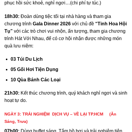
phục hồi sức khoẻ, nghỉ ngơi…(chi phí tự túc.)
18h30:
Đoàn dùng tiệc tối tại nhà hàng và tham gia
chương trình
Gala Dinner 2026
với chủ đề
“
Tinh Hoa Hội
Tụ
”
với các trò chơi vui nhộn, ấn tượng, tham gia chương
trình Hát Với Nhau, để có cơ hội nhận được những món
quà lưu niệm:
03
Túi Du Lịch
05
Gối Hơi Tiện Dụng
10
Qùa Bánh Các Loại
2
1
h
3
0:
Kết thúc chương trình, quý khách nghỉ ngơi và sinh
hoạt tự do.
NGÀY 3:
TRẢI NGHIỆM DỊCH VỤ – VỀ LẠI TP.HCM
(Ăn
Sáng, Trưa)
0
7
h
0
0:
Dùng buffet sáng. Tắm hồ bơi và trải nghiệm tiện