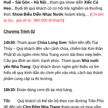
Huế – Sài Gòn – Hà Nội…
tham gia show diễn
Xiếc Cá
Heo
…Buổi tối quý khách có cơ hội trải nghiệm và thưởng
thức
Show Biễu Diễn Nhạc Nước
hoành tráng… (
Chi phí
tự túc, giá vé là: 880,000 đ/ khách
)
Chương Trình 02
14h30:
Tham quan
Chùa Long Sơn:
Nằm trên đồi Trại
Thủy – Quý khách đến vãn cảnh chùa, chiêm bái Kim thân
Phật tổ và ngắm nhìn Nha Trang vươn dài theo mép biển.
Cầu gia đình an lành, hạnh phúc. Tham quan
Nhà nuôi
yến Nha Trang:
Quý khách được nghe giới thiệu và tìm
hiểu về quy trình dẫn dụ chim yến vào nhà, cách tạo thành
phẩm cung cấp ra thị trường.
18h30:
Đoàn dùng cơm tối tại nhà hàng.
Tối:
Quý khách có thể tản bộ theo con đường Trần Phú
để đến với
Chợ Đêm Nha Trang
tham quan và mua sắm