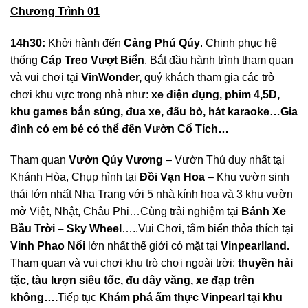
Chương Trình 01
14h30:
Khởi hành đến
Cảng Phú Qúy
. Chinh phục hệ
thống
Cáp Treo Vượt Biển
. Bắt đầu hành trình tham quan
và vui chơi tại
VinWonder,
quý khách tham gia các trò
chơi khu vực trong nhà như:
xe điện đụng, phim 4,5D,
khu games bắn súng, đua xe, đấu bò, hát karaoke…Gia
đình có em bé có thể đến Vườn Cổ Tích…
Tham quan
Vườn Qúy Vương
– Vườn Thú duy nhất tại
Khánh Hòa, Chụp hình tại
Đồi Vạn Hoa
– Khu vườn sinh
thái lớn nhất Nha Trang với 5 nhà kính hoa và 3 khu vườn
mở Việt, Nhật, Châu Phi…Cùng trải nghiệm tại
Bánh Xe
Bầu Trời – Sky Wheel
…..Vui Chơi, tắm biển thỏa thích tại
Vinh Phao Nổi
lớn nhất thế giới có mặt tại
Vinpearlland.
Tham quan và vui chơi khu trò chơi ngoài trời:
thuyền hải
tặc, tàu lượn siêu tốc, đu dây văng, xe đạp trên
không….
Tiếp tục
Khám phá ẩm thực Vinpearl tại khu