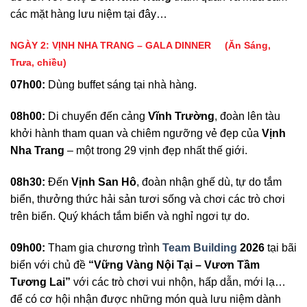
các mặt hàng lưu niệm tại đây…
NGÀY 2:
VỊNH NHA TRANG – GALA DINNER
(Ăn Sáng,
Trưa, chiều)
07h00:
Dùng buffet sáng tại nhà hàng.
08h00:
Di chuyển đến cảng
Vĩnh Trường
, đoàn lên tàu
khởi hành tham quan và chiêm ngưỡng vẻ đẹp của
Vịnh
Nha Trang
– một trong 29 vịnh đẹp nhất thế giới.
08h30:
Đến
Vịnh San Hô
, đoàn nhận ghế dù, tự do tắm
biển, thưởng thức hải sản tươi sống và chơi các trò chơi
trên biển. Quý khách tắm biển và nghỉ ngơi tự do.
09
h
0
0:
Tham gia chương trình
Team Building
20
26
tại bãi
biển với chủ đề
“
Vững Vàng Nội Tại – Vươn Tầm
Tương Lai
”
với các trò chơi vui nhộn, hấp dẫn, mới lạ…
để có cơ hội nhận được những món quà lưu niệm dành