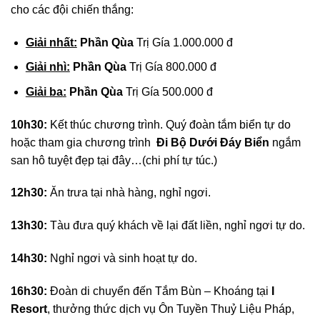
cho các đội chiến thắng:
Giải nhất:
Phần Qùa
Trị Gía 1.000.000 đ
Giải nhì:
Phần Qùa
Trị Gía 800.000 đ
Giải
ba
:
Phần Qùa
Trị Gía 500.000 đ
10h30:
Kết thúc chương trình. Quý đoàn tắm biển tự do
hoặc tham gia chương trình
Đi Bộ Dưới Đáy Biển
ngắm
san hô tuyệt đẹp tại đây…(chi phí tự túc.)
12h30:
Ăn trưa tại nhà hàng, nghỉ ngơi.
13h30:
Tàu đưa quý khách về lại đất liền, nghỉ ngơi tự do.
1
4
h30:
Nghỉ ngơi và sinh hoạt tự do.
1
6
h30:
Đoàn di chuyển đến Tắm Bùn – Khoáng tại
I
Resort
, thưởng thức dịch vụ Ôn Tuyền Thuỷ Liệu Pháp,