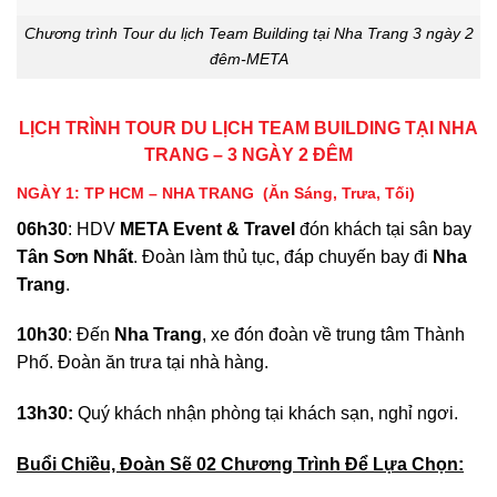
Chương trình Tour du lịch Team Building tại Nha Trang 3 ngày 2
đêm-META
LỊCH TRÌNH TOUR DU LỊCH TEAM BUILDING TẠI NHA
TRANG – 3 NGÀY 2 ĐÊM
NGÀY 1: TP HCM – NHA TRANG
(Ăn Sáng, Trưa, Tối)
06
h
3
0
: HDV
META Event & Travel
đón khách tại sân bay
Tân Sơn Nhất
. Đoàn làm thủ tục, đáp chuyến bay đi
Nha
Trang
.
10
h
3
0
: Đến
Nha Trang
, xe đón đoàn về trung tâm Thành
Phố. Đoàn ăn trưa tại nhà hàng.
1
3
h
3
0:
Quý khách nhận phòng tại khách sạn, nghỉ ngơi.
Buổi Chiều, Đoàn Sẽ 02 Chương Trình Để Lựa Chọn: