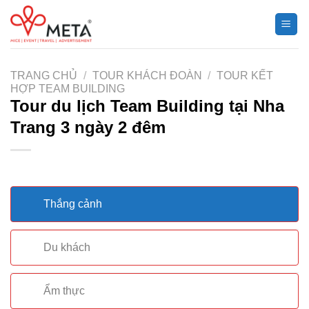
Chuyển
đến
nội
dung
TRANG CHỦ
/
TOUR KHÁCH ĐOÀN
/
TOUR KẾT
HỢP TEAM BUILDING
Tour du lịch Team Building tại Nha
Trang 3 ngày 2 đêm
Thắng cảnh
Du khách
Ẩm thực