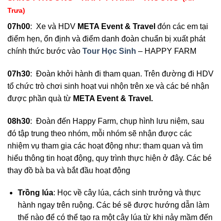
Trưa)
07
h
00
: Xe và HDV
META Event & Travel
đón các em tại
điểm hẹn, ổn định và điểm danh đoàn chuẩn bị xuất phát
chính thức bước vào
Tour Học Sinh
– HAPPY FARM
07h30
: Đoàn khởi hành đi tham quan. Trên đường đi HDV
tổ chức trò chơi sinh hoạt vui nhộn trên xe và các bé nhận
được phần quà từ
META Event & Travel.
08h30
: Đoàn đến Happy Farm, chụp hình lưu niệm, sau
đó tập trung theo nhóm, mỗi nhóm sẽ nhận được các
nhiệm vụ tham gia các hoạt động như: tham quan và tìm
hiểu thông tin hoạt động, quy trình thực hiện ở đây. Các bé
thay đồ bà ba và bắt đầu hoạt động
Trồng lúa
: Học về cây lúa, cách sinh trưởng và thực
hành ngay trên ruộng. Các bé sẽ được hướng dẫn làm
thế nào để có thể tạo ra một cây lúa từ khi nảy mầm đến