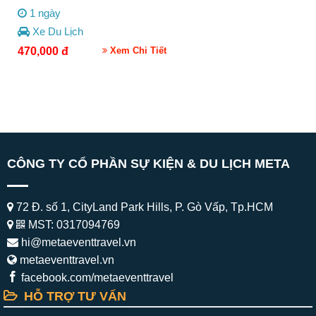
1 ngày
Xe Du Lịch
470,000
đ
Xem Chi Tiết
CÔNG TY CỔ PHẦN SỰ KIỆN & DU LỊCH META
72 Đ. số 1, CityLand Park Hills, P. Gò Vấp, Tp.HCM
MST: 0317094769
hi@metaeventtravel.vn
metaeventtravel.vn
facebook.com/metaeventtravel
HỖ TRỢ TƯ VẤN