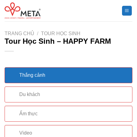
Chuyển
đến
nội
dung
TRANG CHỦ
/
TOUR HỌC SINH
Tour Học Sinh – HAPPY FARM
Thắng cảnh
Du khách
Ẩm thực
Video