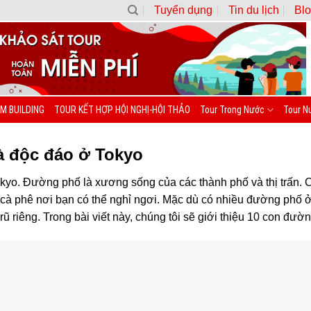
Tuyển dụng
Tin du lịch
Blo
M BUILDING
TOUR KẾT HỢP HỘI NGHỊ-HỘI THẢO
Tour Trong Nước
Tour N
à độc đáo ở Tokyo
kyo. Đường phố là xương sống của các thành phố và thị trấn. C
 cà phê nơi bạn có thể nghỉ ngơi. Mặc dù có nhiều đường phố 
 riêng. Trong bài viết này, chúng tôi sẽ giới thiệu 10 con đườn