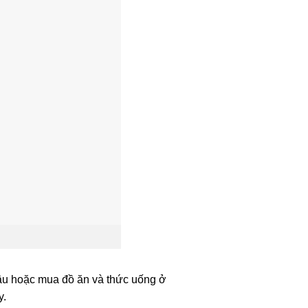
âu hoặc mua đồ ăn và thức uống ở
y.