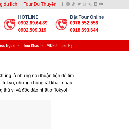
g du lịch
Tour Du Thuyền
HOTLINE
Đặt Tour Online
0902.89.64.89
0976.552.558
0902.509.319
0918.693.644
ước Ngoài
Tour Khác
VIDEO
Liên Hệ
húng là những nơi thuận tiện để tìm
ở Tokyo, nhưng chúng rất khác nhau
g thú vị và độc đáo nhất ở Tokyo!