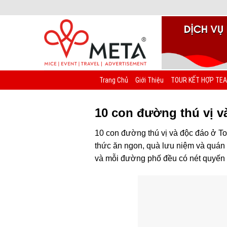
Chuyển
đến
nội
dung
Trang Chủ
Giới Thiệu
TOUR KẾT HỢP TEA
10 con đường thú vị v
10 con đường thú vị và độc đáo ở To
thức ăn ngon, quà lưu niệm và quán
và mỗi đường phố đều có nét quyến rũ