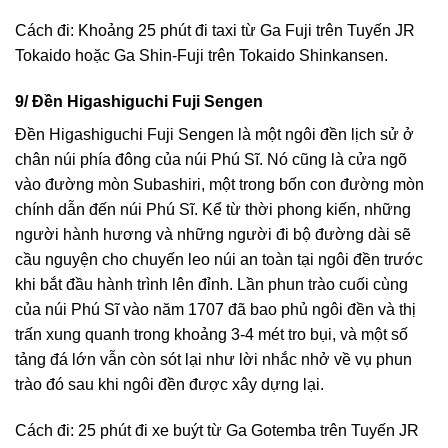
Cách đi: Khoảng 25 phút đi taxi từ Ga Fuji trên Tuyến JR
Tokaido hoặc Ga Shin-Fuji trên Tokaido Shinkansen.
9/ Đền Higashiguchi Fuji Sengen
Đền Higashiguchi Fuji Sengen là một ngôi đền lịch sử ở
chân núi phía đông của núi Phú Sĩ. Nó cũng là cửa ngõ
vào đường mòn Subashiri, một trong bốn con đường mòn
chính dẫn đến núi Phú Sĩ. Kể từ thời phong kiến, những
người hành hương và những người đi bộ đường dài sẽ
cầu nguyện cho chuyến leo núi an toàn tại ngôi đền trước
khi bắt đầu hành trình lên đỉnh. Lần phun trào cuối cùng
của núi Phú Sĩ vào năm 1707 đã bao phủ ngôi đền và thị
trấn xung quanh trong khoảng 3-4 mét tro bụi, và một số
tảng đá lớn vẫn còn sót lại như lời nhắc nhở về vụ phun
trào đó sau khi ngôi đền được xây dựng lại.
Cách đi: 25 phút đi xe buýt từ Ga Gotemba trên Tuyến JR