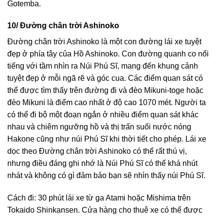
Gotemba.
10/ Đường chân trời Ashinoko
Đường chân trời Ashinoko là một con đường lái xe tuyệt
đẹp ở phía tây của Hồ Ashinoko. Con đường quanh co nổi
tiếng với tầm nhìn ra Núi Phú Sĩ, mang đến khung cảnh
tuyệt đẹp ở mỗi ngã rẽ và góc cua. Các điểm quan sát có
thể được tìm thấy trên đường đi và đèo Mikuni-toge hoặc
đèo Mikuni là điểm cao nhất ở độ cao 1070 mét. Người ta
có thể đi bộ một đoạn ngắn ở nhiều điểm quan sát khác
nhau và chiêm ngưỡng hồ và thị trấn suối nước nóng
Hakone cũng như núi Phú Sĩ khi thời tiết cho phép. Lái xe
dọc theo Đường chân trời Ashinoko có thể rất thú vị,
nhưng điều đáng ghi nhớ là Núi Phú Sĩ có thể khá nhút
nhát và không có gì đảm bảo bạn sẽ nhìn thấy núi Phú Sĩ.
Cách đi: 30 phút lái xe từ ga Atami hoặc Mishima trên
Tokaido Shinkansen. Cửa hàng cho thuê xe có thể được