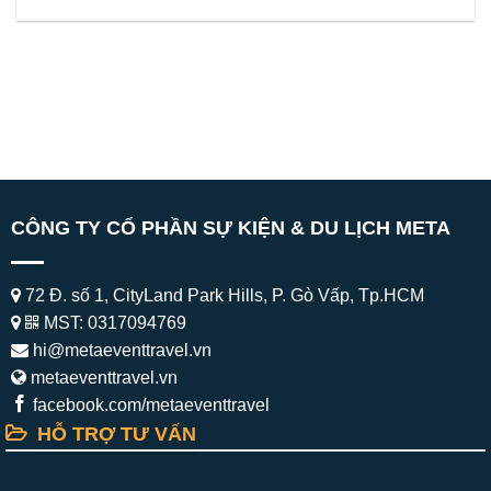
CÔNG TY CỔ PHẦN SỰ KIỆN & DU LỊCH META
72 Đ. số 1, CityLand Park Hills, P. Gò Vấp, Tp.HCM
MST: 0317094769
hi@metaeventtravel.vn
metaeventtravel.vn
facebook.com/metaeventtravel
HỖ TRỢ TƯ VẤN