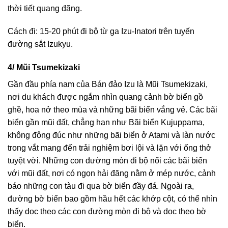
thời tiết quang đãng.
Cách đi: 15-20 phút đi bộ từ ga Izu-Inatori trên tuyến
đường sắt Izukyu.
4/ Mũi Tsumekizaki
Gần đầu phía nam của Bán đảo Izu là Mũi Tsumekizaki,
nơi du khách được ngắm nhìn quang cảnh bờ biển gồ
ghề, hoa nở theo mùa và những bãi biển vắng vẻ. Các bãi
biển gần mũi đất, chẳng hạn như Bãi biển Kujuppama,
không đông đúc như những bãi biển ở Atami và làn nước
trong vắt mang đến trải nghiệm bơi lội và lặn với ống thở
tuyệt vời. Những con đường mòn đi bộ nối các bãi biển
với mũi đất, nơi có ngọn hải đăng nằm ở mép nước, cảnh
báo những con tàu đi qua bờ biển đầy đá. Ngoài ra,
đường bờ biển bao gồm hầu hết các khớp cột, có thể nhìn
thấy dọc theo các con đường mòn đi bộ và dọc theo bờ
biển.