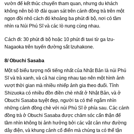
vườn để kết thúc chuyến tham quan, nhưng du khách
không nên bỏ lỡ đài quan sát trên cánh đồng trà trên một
ngọn đồi nhỏ cách đó khoảng ba phút đi bộ, nơi có tầm
nhìn ra Núi Phú Sĩ và các lò nung cùng nhau.
Cách đi: 30 phút đi bộ hoặc 10 phút đi taxi từ ga Izu-
Nagaoka trên tuyến đường sắt Izuhakone.
8/ Obuchi Sasaba
Một số biểu tượng nổi tiếng nhất của Nhật Bản là núi Phú
Sĩ và trà xanh, và cả hai cùng nhau tạo nên một hình ảnh
vượt thời gian mà nhiều nhiếp ảnh gia theo đuổi. Tỉnh
Shizuoka có nhiều đồn điền chè nhất ở Nhật Bản, và ở
Obuchi Sasaba tuyệt đẹp, người ta có thể ngắm nhìn
những cánh đồng chè với núi Phú Sĩ ở phía sau. Các cánh
đồng trà ở Obuchi Sasaba được chăm sóc cẩn thận để
tầm nhìn không bị ảnh hưởng bởi các vật cản như đường
dây điện, và khung cảnh cổ điển mà chúng ta có thể tận