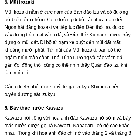
5/ Mũi Irozaki
Mũi Irozaki nằm ở cực nam của Bán đảo Izu và có đường
bờ biển lởm chởm. Con đường đi bộ trải nhựa dẫn đến
Ngọn hải đăng Irozaki và tiếp tục đến Đền thờ Iro, được
xây dựng trên mặt vách đá, và Đền thờ Kumano, được xây
dựng ở mũi đất. Đi bộ từ trạm xe buýt đến mũi đất mất
khoảng mười phút. Từ mũi của Mũi Irozaki, bạn có thể
ngắm nhìn toàn cảnh Thái Bình Dương và các vách đá
gần đó, đồng thời cũng có thể nhìn thấy Quần đảo Izu khi
tầm nhìn tốt.
Cách đi: 45 phút đi xe buýt từ ga Izukyu-Shimoda trên
tuyến đường sắt Izukyu.
6/ Bảy thác nước Kawazu
Kawazu nổi tiếng với hoa anh đào Kawazu nở sớm và bảy
thác nước được gọi là Kawazu Nanadaru, có độ cao khác
nhau. Trong khi hoa anh đào chỉ nở vào tháng 2 và tháng 3