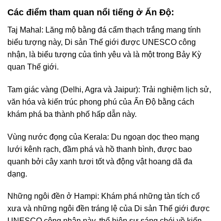
Các điểm tham quan nổi tiếng ở Ấn Độ:
Taj Mahal: Lăng mộ bằng đá cẩm thạch trắng mang tính
biểu tượng này, Di sản Thế giới được UNESCO công
nhận, là biểu tượng của tình yêu và là một trong Bảy Kỳ
quan Thế giới.
Tam giác vàng (Delhi, Agra và Jaipur): Trải nghiệm lịch sử,
văn hóa và kiến trúc phong phú của Ấn Độ bằng cách
khám phá ba thành phố hấp dẫn này.
Vùng nước đọng của Kerala: Du ngoạn dọc theo mạng
lưới kênh rạch, đầm phá và hồ thanh bình, được bao
quanh bởi cây xanh tươi tốt và động vật hoang dã đa
dạng.
Những ngôi đền ở Hampi: Khám phá những tàn tích cổ
xưa và những ngôi đền tráng lệ của Di sản Thế giới được
UNESCO công nhận này, thể hiện sự sáng chói về kiến