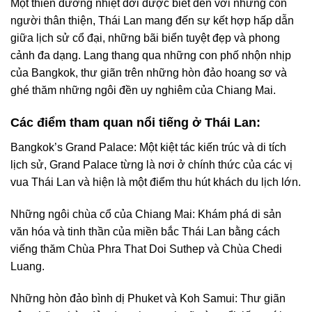
Một thiên đường nhiệt đới được biết đến với những con
người thân thiện, Thái Lan mang đến sự kết hợp hấp dẫn
giữa lịch sử cổ đại, những bãi biển tuyệt đẹp và phong
cảnh đa dạng. Lang thang qua những con phố nhộn nhịp
của Bangkok, thư giãn trên những hòn đảo hoang sơ và
ghé thăm những ngôi đền uy nghiêm của Chiang Mai.
Các điểm tham quan nổi tiếng ở Thái Lan:
Bangkok’s Grand Palace: Một kiệt tác kiến trúc và di tích
lịch sử, Grand Palace từng là nơi ở chính thức của các vị
vua Thái Lan và hiện là một điểm thu hút khách du lịch lớn.
Những ngôi chùa cổ của Chiang Mai: Khám phá di sản
văn hóa và tinh thần của miền bắc Thái Lan bằng cách
viếng thăm Chùa Phra That Doi Suthep và Chùa Chedi
Luang.
Những hòn đảo bình dị Phuket và Koh Samui: Thư giãn