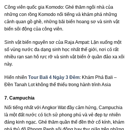
Công viên quốc gia Komodo: Ghé thăm ngôi nhà của
những con rồng Komodo nổi tiếng và khám phá những
cảnh quan gồ ghề, những bãi biển hoang sơ và sinh vật
biển sôi động của công viên.
Sinh vật biển nguyên sơ của Raja Ampat: Lặn xuống một
số vùng nước đa dạng sinh học nhất thế giới, nơi có rất
nhiều rạn san hô rực rỡ và sinh vật biển ở quần đảo xa xôi
này.
Hiển nhiên
Tour Bali 4 Ngày 3 Đêm
: Khám Phá Bali –
Đền Tanah Lot không thể thiếu trong hành trình Asia
7. Campuchia
Nổi tiếng nhất với Angkor Wat đầy cảm hứng, Campuchia
là một đất nước có lịch sử phong phú và vẻ đẹp tự nhiên
đáng kinh ngạc. Ghé thăm quần thể đền thờ cổ kính, khám
phá thủ đô Phnom Penh sôi động hay thư giãn trên những