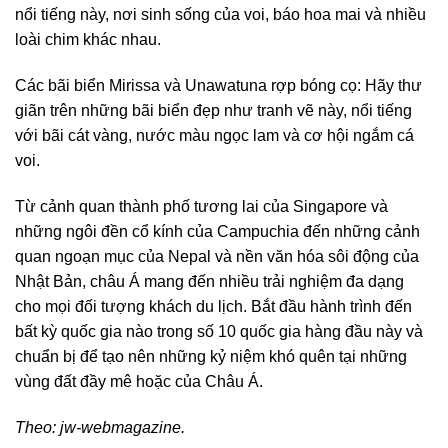
nổi tiếng này, nơi sinh sống của voi, báo hoa mai và nhiều
loài chim khác nhau.
Các bãi biển Mirissa và Unawatuna rợp bóng cọ: Hãy thư
giãn trên những bãi biển đẹp như tranh vẽ này, nổi tiếng
với bãi cát vàng, nước màu ngọc lam và cơ hội ngắm cá
voi.
Từ cảnh quan thành phố tương lai của Singapore và
những ngôi đền cổ kính của Campuchia đến những cảnh
quan ngoạn mục của Nepal và nền văn hóa sôi động của
Nhật Bản, châu Á mang đến nhiều trải nghiệm đa dạng
cho mọi đối tượng khách du lịch. Bắt đầu hành trình đến
bất kỳ quốc gia nào trong số 10 quốc gia hàng đầu này và
chuẩn bị để tạo nên những kỷ niệm khó quên tại những
vùng đất đầy mê hoặc của Châu Á.
Theo: jw-webmagazine.