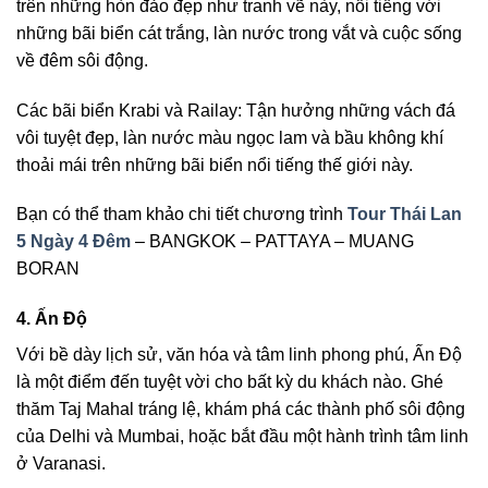
trên những hòn đảo đẹp như tranh vẽ này, nổi tiếng với
những bãi biển cát trắng, làn nước trong vắt và cuộc sống
về đêm sôi động.
Các bãi biển Krabi và Railay: Tận hưởng những vách đá
vôi tuyệt đẹp, làn nước màu ngọc lam và bầu không khí
thoải mái trên những bãi biển nổi tiếng thế giới này.
Bạn có thể tham khảo chi tiết chương trình
Tour Thái Lan
5 Ngày 4 Đêm
– BANGKOK – PATTAYA – MUANG
BORAN
4. Ấn Độ
Với bề dày lịch sử, văn hóa và tâm linh phong phú, Ấn Độ
là một điểm đến tuyệt vời cho bất kỳ du khách nào. Ghé
thăm Taj Mahal tráng lệ, khám phá các thành phố sôi động
của Delhi và Mumbai, hoặc bắt đầu một hành trình tâm linh
ở Varanasi.