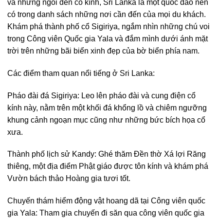
và những ngôi đền cổ kính, Sri Lanka là một quốc đảo nên
có trong danh sách những nơi cần đến của mọi du khách.
Khám phá thành phố cổ Sigiriya, ngắm nhìn những chú voi
trong Công viên Quốc gia Yala và đắm mình dưới ánh mặt
trời trên những bãi biển xinh đẹp của bờ biển phía nam.
Các điểm tham quan nổi tiếng ở Sri Lanka:
Pháo đài đá Sigiriya: Leo lên pháo đài và cung điện cổ
kính này, nằm trên một khối đá khổng lồ và chiêm ngưỡng
khung cảnh ngoạn mục cũng như những bức bích họa cổ
xưa.
Thành phố lịch sử Kandy: Ghé thăm Đền thờ Xá lợi Răng
thiêng, một địa điểm Phật giáo được tôn kính và khám phá
Vườn bách thảo Hoàng gia tươi tốt.
Chuyến thám hiểm động vật hoang dã tại Công viên quốc
gia Yala: Tham gia chuyến đi săn qua công viên quốc gia