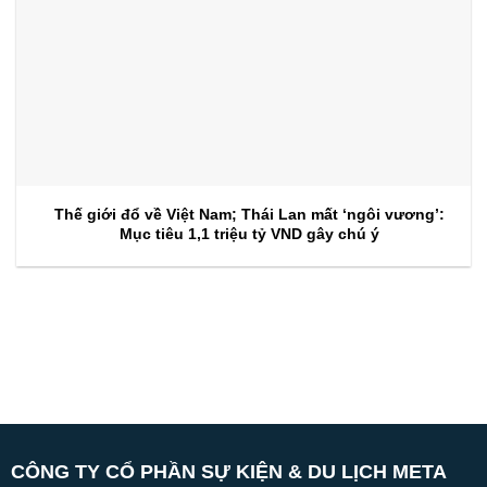
Thế giới đổ về Việt Nam; Thái Lan mất ‘ngôi vương’:
Mục tiêu 1,1 triệu tỷ VND gây chú ý
CÔNG TY CỔ PHẦN SỰ KIỆN & DU LỊCH META