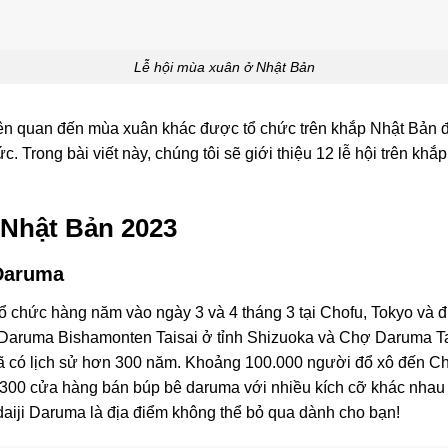
Lễ hội mùa xuân ở Nhật Bản
liên quan đến mùa xuân khác được tổ chức trên khắp Nhật Bản
. Trong bài viết này, chúng tôi sẽ giới thiệu 12 lễ hội trên kh
 Nhật Bản 2023
 Daruma
tổ chức hàng năm vào ngày 3 và 4 tháng 3 tại Chofu, Tokyo và đ
Daruma Bishamonten Taisai ở tỉnh Shizuoka và Chợ Daruma Tak
 đã có lịch sử hơn 300 năm. Khoảng 100.000 người đổ xô đến C
 300 cửa hàng bán búp bê daruma với nhiều kích cỡ khác nhau
aiji Daruma là địa điểm không thể bỏ qua dành cho bạn!