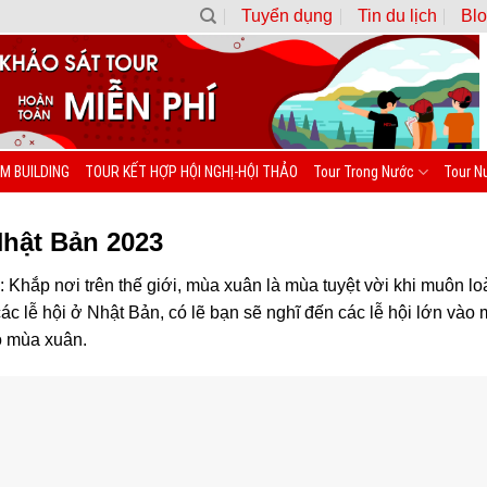
Tuyển dụng
Tin du lịch
Blo
M BUILDING
TOUR KẾT HỢP HỘI NGHỊ-HỘI THẢO
Tour Trong Nước
Tour N
Nhật Bản 2023
 Khắp nơi trên thế giới, mùa xuân là mùa tuyệt vời khi muôn l
các lễ hội ở Nhật Bản, có lẽ bạn sẽ nghĩ đến các lễ hội lớn v
ào mùa xuân.