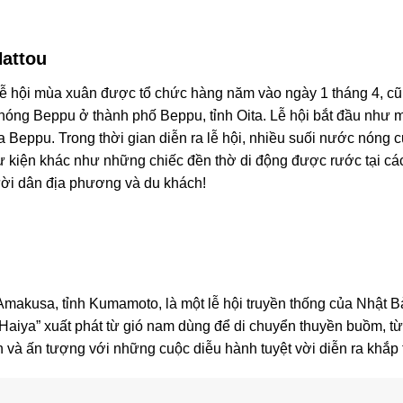
attou
lễ hội mùa xuân được tổ chức hàng năm vào ngày 1 tháng 4, cũ
c nóng Beppu ở thành phố Beppu, tỉnh Oita. Lễ hội bắt đầu như 
a Beppu. Trong thời gian diễn ra lễ hội, nhiều suối nước nóng
 kiện khác như những chiếc đền thờ di động được rước tại các
ười dân địa phương và du khách!
Amakusa, tỉnh Kumamoto, là một lễ hội truyền thống của Nhật
 “Haiya” xuất phát từ gió nam dùng để di chuyển thuyền buồm,
 và ấn tượng với những cuộc diễu hành tuyệt vời diễn ra khắp