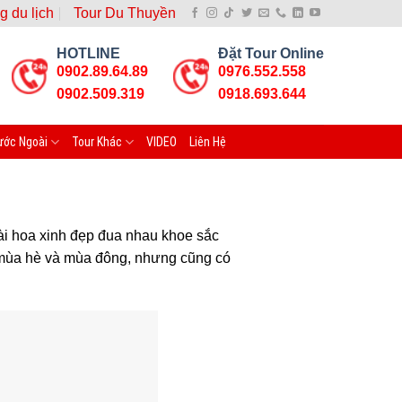
g du lịch
Tour Du Thuyền
HOTLINE
Đặt Tour Online
0902.89.64.89
0976.552.558
0902.509.319
0918.693.644
ước Ngoài
Tour Khác
VIDEO
Liên Hệ
oài hoa xinh đẹp đua nhau khoe sắc
ào mùa hè và mùa đông, nhưng cũng có