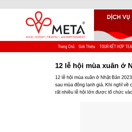
Chuyển
đến
nội
dung
Trang Chủ
Giới Thiệu
TOUR KẾT HỢP TEA
12 lễ hội mùa xuân ở 
12 lễ hội mùa xuân ở Nhật Bản 2023:
sau mùa đông lạnh giá. Khi nghĩ về 
rất nhiều lễ hội lớn được tổ chức v