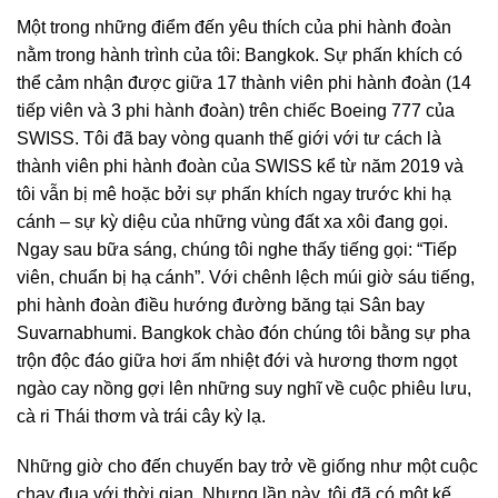
Một trong những điểm đến yêu thích của phi hành đoàn
nằm trong hành trình của tôi: Bangkok. Sự phấn khích có
thể cảm nhận được giữa 17 thành viên phi hành đoàn (14
tiếp viên và 3 phi hành đoàn) trên chiếc Boeing 777 của
SWISS. Tôi đã bay vòng quanh thế giới với tư cách là
thành viên phi hành đoàn của SWISS kể từ năm 2019 và
tôi vẫn bị mê hoặc bởi sự phấn khích ngay trước khi hạ
cánh – sự kỳ diệu của những vùng đất xa xôi đang gọi.
Ngay sau bữa sáng, chúng tôi nghe thấy tiếng gọi: “Tiếp
viên, chuẩn bị hạ cánh”. Với chênh lệch múi giờ sáu tiếng,
phi hành đoàn điều hướng đường băng tại Sân bay
Suvarnabhumi. Bangkok chào đón chúng tôi bằng sự pha
trộn độc đáo giữa hơi ấm nhiệt đới và hương thơm ngọt
ngào cay nồng gợi lên những suy nghĩ về cuộc phiêu lưu,
cà ri Thái thơm và trái cây kỳ lạ.
Những giờ cho đến chuyến bay trở về giống như một cuộc
chạy đua với thời gian. Nhưng lần này, tôi đã có một kế