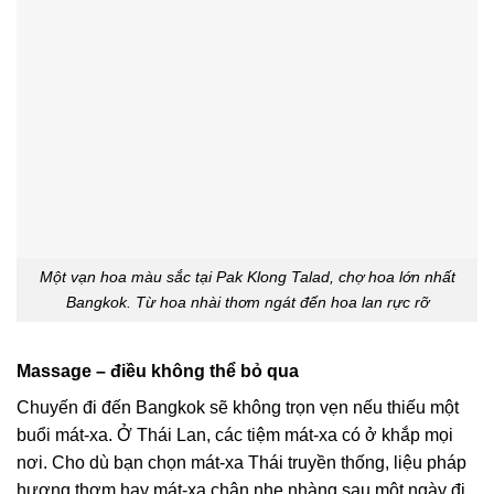
Một vạn hoa màu sắc tại Pak Klong Talad, chợ hoa lớn nhất
Bangkok. Từ hoa nhài thơm ngát đến hoa lan rực rỡ
Massage – điều không thể bỏ qua
Chuyến đi đến Bangkok sẽ không trọn vẹn nếu thiếu một
buổi mát-xa. Ở Thái Lan, các tiệm mát-xa có ở khắp mọi
nơi. Cho dù bạn chọn mát-xa Thái truyền thống, liệu pháp
hương thơm hay mát-xa chân nhẹ nhàng sau một ngày đi