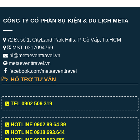
CÔNG TY CỔ PHẦN SỰ KIỆN & DU LỊCH META
72 Đ. số 1, CityLand Park Hills, P. Gò Vấp, Tp.HCM
MST: 0317094769
hi@metaeventtravel.vn
metaeventtravel.vn
facebook.com/metaeventtravel
HỖ TRỢ TƯ VẤN
TEL 0902.509.319
HOTLINE 0902.89.64.89
HOTLINE 0918.693.644