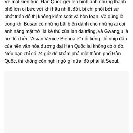
Về mặt kiến ​​trúc, Hàn Quốc gợi lên hình ảnh những thành
phố lớn oi bức với khí hậu nhiệt đới, bị chi phối bởi sự
phát triển đô thị không kiểm soát và hỗn loạn. Và đúng là
trong khi Busan có những bãi biển dành cho những ai coi
ánh nắng mặt trời là kẻ thù của làn da trắng, và Gwangju là
nơi tổ chức “Asian Venice Biennale” nổi tiếng, thì nhịp đập
của nền văn hóa đương đại Hàn Quốc lại không có ở đó.
Nếu bạn chỉ có 24 giờ để khám phá một thành phố Hàn
Quốc, thì không còn nghi ngờ gì nữa: đó phải là Seoul.