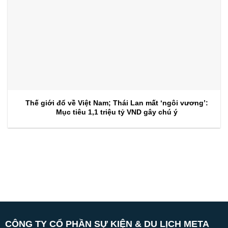
Thế giới đổ về Việt Nam; Thái Lan mất ‘ngôi vương’:
Mục tiêu 1,1 triệu tỷ VND gây chú ý
CÔNG TY CỔ PHẦN SỰ KIỆN & DU LỊCH META