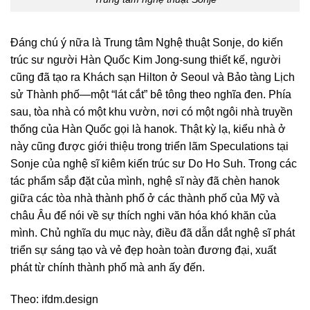
Đáng chú ý nữa là Trung tâm Nghệ thuật Sonje, do kiến ​​
trúc sư người Hàn Quốc Kim Jong-sung thiết kế, người
cũng đã tạo ra Khách sạn Hilton ở Seoul và Bảo tàng Lịch
sử Thành phố—một “lát cắt” bê tông theo nghĩa đen. Phía
sau, tòa nhà có một khu vườn, nơi có một ngôi nhà truyền
thống của Hàn Quốc gọi là hanok. Thật kỳ lạ, kiểu nhà ở
này cũng được giới thiệu trong triển lãm Speculations tại
Sonje của nghệ sĩ kiêm kiến ​​trúc sư Do Ho Suh. Trong các
tác phẩm sắp đặt của mình, nghệ sĩ này đã chèn hanok
giữa các tòa nhà thành phố ở các thành phố của Mỹ và
châu Âu để nói về sự thích nghi văn hóa khó khăn của
mình. Chủ nghĩa du mục này, điều đã dẫn dắt nghệ sĩ phát
triển sự sáng tạo và vẻ đẹp hoàn toàn đương đại, xuất
phát từ chính thành phố mà anh ấy đến.
Theo: ifdm.design