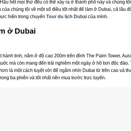
. Hầu hết mọi thứ đều có thể xảy ra ở thành phố này và chúng t
của chúng tôi về một số điều tốt nhất để làm ở Dubai, cả lâu đờ
thực hiện trong chuyến
Tour du lịch Dubai
của mình.
àm ở Dubai
ất hành tinh, nằm ở độ cao 200m trên đỉnh The Palm Tower. Au
 quốc mà còn mang đến trải nghiệm một ngày ở hồ bơi độc đáo. T
 hơn là một cách tuyệt vời để ngắm nhìn Dubai từ trên cao và th
ong ba phiên và tốt nhất nên mua trước trực tuyến.