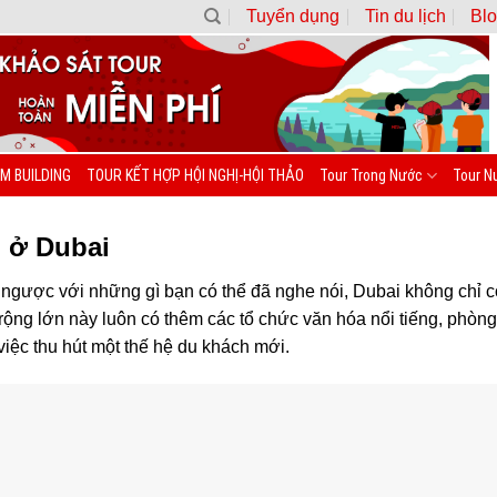
Tuyển dụng
Tin du lịch
Blo
M BUILDING
TOUR KẾT HỢP HỘI NGHỊ-HỘI THẢO
Tour Trong Nước
Tour N
m ở Dubai
ái ngược với những gì bạn có thể đã nghe nói, Dubai không chỉ 
ng lớn này luôn có thêm các tổ chức văn hóa nổi tiếng, phòng
 việc thu hút một thế hệ du khách mới.