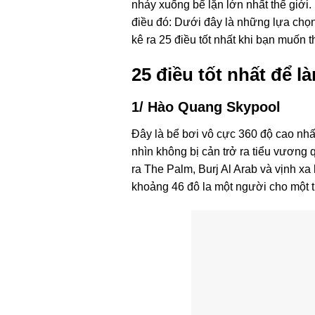
nhảy xuống bể lặn lớn nhất thế giới
điều đó: Dưới đây là những lựa chọn 
kê ra 25 điều tốt nhất khi bạn muốn 
25 điều tốt nhất để l
1/ Hào Quang Skypool
Đây là bể bơi vô cực 360 độ cao nh
nhìn không bị cản trở ra tiểu vương
ra The Palm, Burj Al Arab và vịnh xa
khoảng 46 đô la một người cho một tr