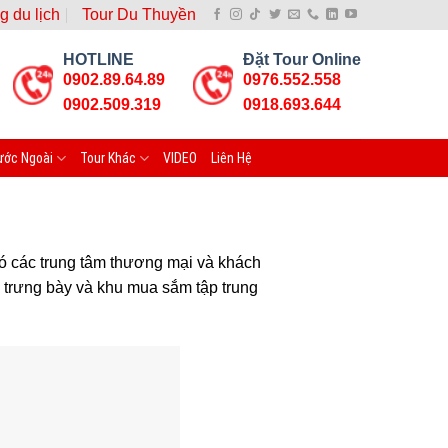
g du lịch
Tour Du Thuyền
HOTLINE
Đặt Tour Online
0902.89.64.89
0976.552.558
0902.509.319
0918.693.644
ước Ngoài
Tour Khác
VIDEO
Liên Hệ
có các trung tâm thương mại và khách
 trưng bày và khu mua sắm tập trung