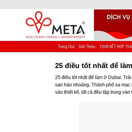
Chuyển
đến
nội
dung
Trang Chủ
Giới Thiệu
TOUR KẾT HỢP TEA
25 điều tốt nhất để là
25 điều tốt nhất để làm ở Dubai: Tr
sạn hào nhoáng. Thành phố sa mạc rộ
vào thiết kế, tất cả đều tập trung vào