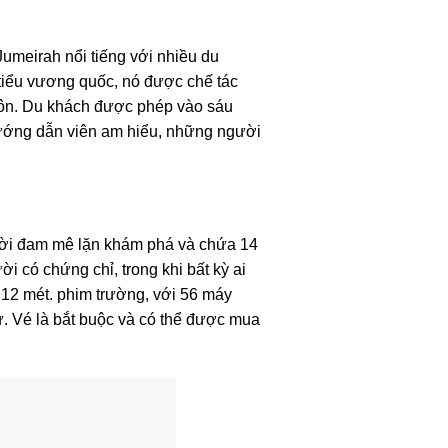
umeirah nổi tiếng với nhiều du
tiểu vương quốc, nó được chế tác
 hôn. Du khách được phép vào sáu
ướng dẫn viên am hiểu, những người
gười đam mê lặn khám phá và chứa 14
i có chứng chỉ, trong khi bất kỳ ai
u 12 mét. phim trường, với 56 máy
ử. Vé là bắt buộc và có thể được mua