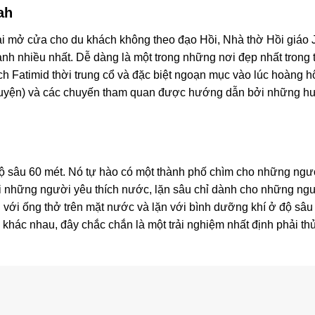
ah
i mở cửa cho du khách không theo đạo Hồi, Nhà thờ Hồi giáo J
h nhiều nhất. Dễ dàng là một trong những nơi đẹp nhất trong 
ch Fatimid thời trung cổ và đặc biệt ngoạn mục vào lúc hoàng
nguyện) và các chuyến tham quan được hướng dẫn bởi những h
i độ sâu 60 mét. Nó tự hào có một thành phố chìm cho những n
i những người yêu thích nước, lặn sâu chỉ dành cho những ngườ
ặn với ống thở trên mặt nước và lặn với bình dưỡng khí ở độ sâ
 khác nhau, đây chắc chắn là một trải nghiệm nhất định phải th