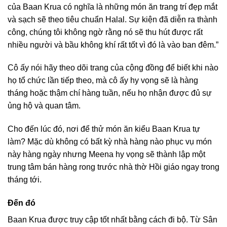
của Baan Krua có nghĩa là những món ăn trang trí đẹp mắt
và sạch sẽ theo tiêu chuẩn Halal. Sự kiện đã diễn ra thành
công, chúng tôi không ngờ rằng nó sẽ thu hút được rất
nhiều người và bầu không khí rất tốt vì đó là vào ban đêm.”
Cô ấy nói hãy theo dõi trang của cộng đồng để biết khi nào
họ tổ chức lần tiếp theo, mà cô ấy hy vọng sẽ là hàng
tháng hoặc thậm chí hàng tuần, nếu họ nhận được đủ sự
ủng hộ và quan tâm.
Cho đến lúc đó, nơi để thử món ăn kiểu Baan Krua tự
làm? Mặc dù không có bất kỳ nhà hàng nào phục vụ món
này hàng ngày nhưng Meena hy vọng sẽ thành lập một
trung tâm bán hàng rong trước nhà thờ Hồi giáo ngay trong
tháng tới.
Đến đó
Baan Krua được truy cập tốt nhất bằng cách đi bộ. Từ Sân