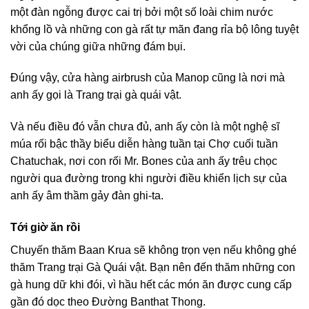
một đàn ngỗng được cai trị bởi một số loài chim nước
khổng lồ và những con gà rất tự mãn đang rỉa bộ lông tuyệt
vời của chúng giữa những đám bụi.
Đúng vậy, cửa hàng airbrush của Manop cũng là nơi mà
anh ấy gọi là Trang trại gà quái vật.
Và nếu điều đó vẫn chưa đủ, anh ấy còn là một nghệ sĩ
múa rối bậc thầy biểu diễn hàng tuần tại Chợ cuối tuần
Chatuchak, nơi con rối Mr. Bones của anh ấy trêu chọc
người qua đường trong khi người điều khiển lịch sự của
anh ấy âm thầm gảy đàn ghi-ta.
Tới giờ ăn rồi
Chuyến thăm Baan Krua sẽ không trọn vẹn nếu không ghé
thăm Trang trại Gà Quái vật. Bạn nên đến thăm những con
gà hung dữ khi đói, vì hầu hết các món ăn được cung cấp
gần đó dọc theo Đường Banthat Thong.