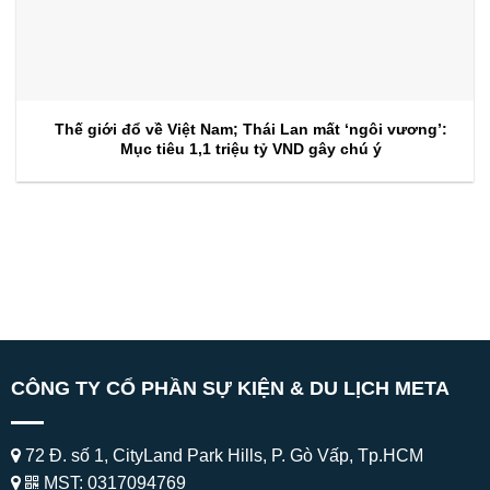
Thế giới đổ về Việt Nam; Thái Lan mất ‘ngôi vương’:
Mục tiêu 1,1 triệu tỷ VND gây chú ý
CÔNG TY CỔ PHẦN SỰ KIỆN & DU LỊCH META
72 Đ. số 1, CityLand Park Hills, P. Gò Vấp, Tp.HCM
MST: 0317094769