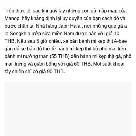
Trên thực tế, sau khi quỳ lạy những con gà mập mạp của
Manop, hãy khẳng định lại uy quyền của bạn cách đó vài
bước chân tại Nhà hàng Jabir Halal, nơi những que gà a
la Songkhla ướp sữa miền Nam được bán với giá 10
THB. Nếu sau 5 giờ chiều, xe bán bánh mì kẹp thịt A-bae
gần đó sẽ bán đủ thứ từ bánh mì kẹp thịt bò phô mai trên
bánh mì nướng than (55 THB) đến bánh mì kẹp thịt gà, phô
mai, trứng và giăm bông với giá 60 THB. Một suất khoai
tây chiên chỉ có giá 90 THB.