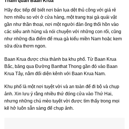
Tham quan Baan Krua
Hãy đọc tiếp để biết nơi bán lụa dệt thủ công với giá rẻ
hơn nhiều so với ở cửa hàng, một trang trại gà quái vật
gần như thần thoại, nơi một người đàn ông thổi hồn vào
các siêu anh hùng và nói chuyện với những con rối, cũng
như những địa điểm để mua gà kiểu miền Nam hoặc kem
sữa dừa thơm ngon.
Baan Krua được chia thành ba khu phố. Từ Baan Krua
Bắc, băng qua Đường Banthat Thong gần đó vào Baan
Krua Tây, nằm đối diện kênh với Baan Krua Nam.
Khu phố là một nơi tuyệt vời và an toàn để đi bộ và chụp
ảnh. Xin lưu ý rằng nhiều thứ đóng cửa vào Thứ Hai,
nhưng những chú mèo tuyệt vời được tìm thấy trong mọi
kẽ hở luôn sẵn sàng để chụp ảnh.