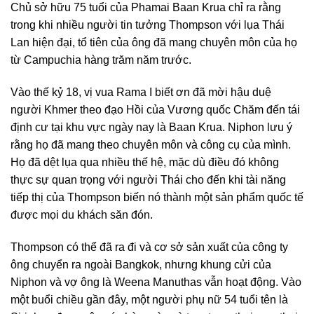
Chủ sở hữu 75 tuổi của Phamai Baan Krua chỉ ra rằng
trong khi nhiều người tin tưởng Thompson với lụa Thái
Lan hiện đại, tổ tiên của ông đã mang chuyên môn của họ
từ Campuchia hàng trăm năm trước.
Vào thế kỷ 18, vị vua Rama I biết ơn đã mời hậu duệ
người Khmer theo đạo Hồi của Vương quốc Chăm đến tái
định cư tại khu vực ngày nay là Baan Krua. Niphon lưu ý
rằng họ đã mang theo chuyên môn và công cụ của mình.
Họ đã dệt lụa qua nhiều thế hệ, mặc dù điều đó không
thực sự quan trọng với người Thái cho đến khi tài năng
tiếp thị của Thompson biến nó thành một sản phẩm quốc tế
được mọi du khách săn đón.
Thompson có thể đã ra đi và cơ sở sản xuất của công ty
ông chuyển ra ngoài Bangkok, nhưng khung cửi của
Niphon và vợ ông là Weena Manuthas vẫn hoạt động. Vào
một buổi chiều gần đây, một người phụ nữ 54 tuổi tên là