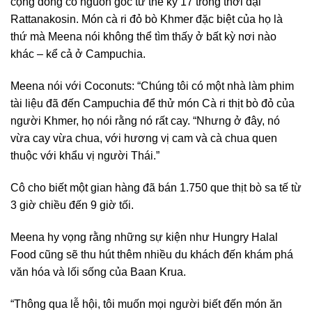
cộng đồng có nguồn gốc từ thế kỷ 17 trong thời đại
Rattanakosin. Món cà ri đỏ bò Khmer đặc biệt của họ là
thứ mà Meena nói không thể tìm thấy ở bất kỳ nơi nào
khác – kể cả ở Campuchia.
Meena nói với Coconuts: “Chúng tôi có một nhà làm phim
tài liệu đã đến Campuchia để thử món Cà ri thịt bò đỏ của
người Khmer, họ nói rằng nó rất cay. “Nhưng ở đây, nó
vừa cay vừa chua, với hương vị cam và cà chua quen
thuộc với khẩu vị người Thái.”
Cô cho biết một gian hàng đã bán 1.750 que thịt bò sa tế từ
3 giờ chiều đến 9 giờ tối.
Meena hy vọng rằng những sự kiện như Hungry Halal
Food cũng sẽ thu hút thêm nhiều du khách đến khám phá
văn hóa và lối sống của Baan Krua.
“Thông qua lễ hội, tôi muốn mọi người biết đến món ăn