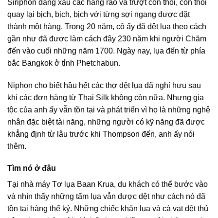
Siriphon đang xâu các hàng rào và trượt con thoi, con thoi
quay lại bịch, bịch, bịch với từng sợi ngang được đặt
thành một hàng. Trong 20 năm, cô ấy đã dệt lụa theo cách
gần như đã được làm cách đây 230 năm khi người Chăm
đến vào cuối những năm 1700. Ngày nay, lụa đến từ phía
bắc Bangkok ở tỉnh Phetchabun.
Niphon cho biết hầu hết các thợ dệt lụa đã nghỉ hưu sau
khi các đơn hàng từ Thai Silk không còn nữa. Nhưng gia
tộc của anh ấy vẫn tồn tại và phát triển vì họ là những nghệ
nhân đặc biệt tài năng, những người có kỹ năng đã được
khẳng định từ lâu trước khi Thompson đến, anh ấy nói
thêm.
Tìm nó ở đâu
Tại nhà máy Tơ lụa Baan Krua, du khách có thể bước vào
và nhìn thấy những tấm lụa vẫn được dệt như cách nó đã
tồn tại hàng thế kỷ. Những chiếc khăn lụa và cà vạt dệt thủ