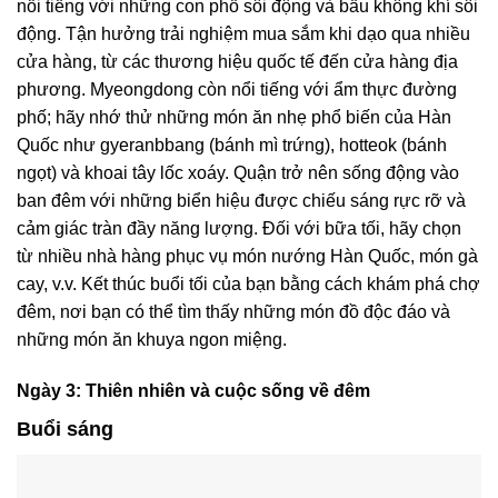
nổi tiếng với những con phố sôi động và bầu không khí sôi
động. Tận hưởng trải nghiệm mua sắm khi dạo qua nhiều
cửa hàng, từ các thương hiệu quốc tế đến cửa hàng địa
phương. Myeongdong còn nổi tiếng với ẩm thực đường
phố; hãy nhớ thử những món ăn nhẹ phổ biến của Hàn
Quốc như gyeranbbang (bánh mì trứng), hotteok (bánh
ngọt) và khoai tây lốc xoáy. Quận trở nên sống động vào
ban đêm với những biển hiệu được chiếu sáng rực rỡ và
cảm giác tràn đầy năng lượng. Đối với bữa tối, hãy chọn
từ nhiều nhà hàng phục vụ món nướng Hàn Quốc, món gà
cay, v.v. Kết thúc buổi tối của bạn bằng cách khám phá chợ
đêm, nơi bạn có thể tìm thấy những món đồ độc đáo và
những món ăn khuya ngon miệng.
Ngày 3: Thiên nhiên và cuộc sống về đêm
Buổi sáng