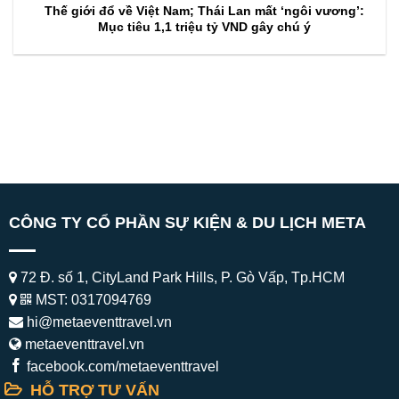
Thế giới đổ về Việt Nam; Thái Lan mất ‘ngôi vương’:
Mục tiêu 1,1 triệu tỷ VND gây chú ý
CÔNG TY CỔ PHẦN SỰ KIỆN & DU LỊCH META
72 Đ. số 1, CityLand Park Hills, P. Gò Vấp, Tp.HCM
MST: 0317094769
hi@metaeventtravel.vn
metaeventtravel.vn
facebook.com/metaeventtravel
HỖ TRỢ TƯ VẤN