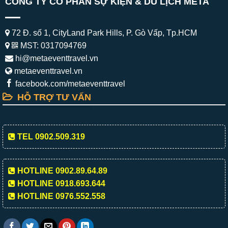
CÔNG TY CỔ PHẦN SỰ KIỆN & DU LỊCH META
72 Đ. số 1, CityLand Park Hills, P. Gò Vấp, Tp.HCM
MST: 0317094769
hi@metaeventtravel.vn
metaeventtravel.vn
facebook.com/metaeventtravel
HỖ TRỢ TƯ VẤN
TEL 0902.509.319
HOTLINE 0902.89.64.89
HOTLINE 0918.693.644
HOTLINE 0976.552.558