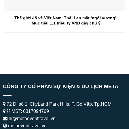
Thế giới đổ về Việt Nam; Thái Lan mất ‘ngôi vương’:
Mục tiêu 1,1 triệu tỷ VND gây chú ý
CÔNG TY CỔ PHẦN SỰ KIỆN & DU LỊCH META
72 Đ. số 1, CityLand Park Hills, P. Gò Vấp, Tp.HCM
MST: 0317094769
hi@metaeventtravel.vn
metaeventtravel.vn