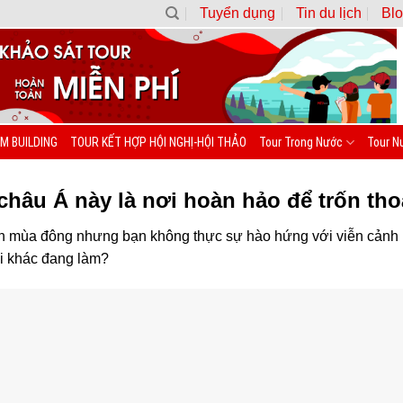
Tuyển dụng
Tin du lịch
Blo
M BUILDING
TOUR KẾT HỢP HỘI NGHỊ-HỘI THẢO
Tour Trong Nước
Tour N
 châu Á này là nơi hoàn hảo để trốn th
ồn mùa đông nhưng bạn không thực sự hào hứng với viễn cảnh 
 khác đang làm?