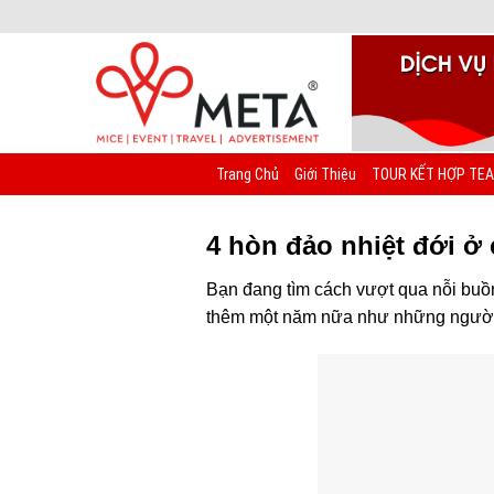
Chuyển
đến
nội
dung
Trang Chủ
Giới Thiệu
TOUR KẾT HỢP TEA
4 hòn đảo nhiệt đới ở
Bạn đang tìm cách vượt qua nỗi bu
thêm một năm nữa như những người