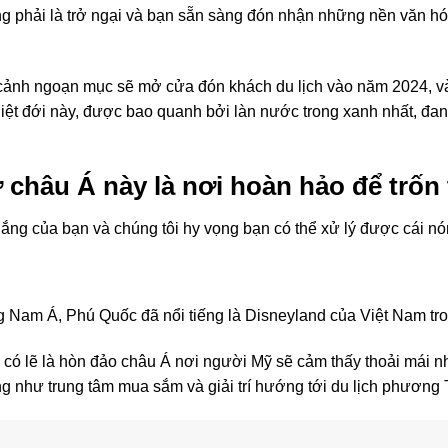
phải là trở ngại và bạn sẵn sàng đón nhận những nền văn hóa 
cảnh ngoạn mục sẽ mở cửa đón khách du lịch vào năm 2024, v
hiệt đới này, được bao quanh bởi làn nước trong xanh nhất, đ
ở châu Á này là nơi hoàn hảo để trố
ng của bạn và chúng tôi hy vọng bạn có thể xử lý được cái nó
g Nam Á, Phú Quốc đã nổi tiếng là Disneyland của Việt Nam t
đây có lẽ là hòn đảo châu Á nơi người Mỹ sẽ cảm thấy thoải mái 
ũng như trung tâm mua sắm và giải trí hướng tới du lịch phương 