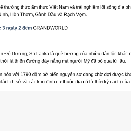
t để thưởng thức ẩm thực Việt Nam và trải nghiệm lối sống địa
m Ninh, Hòn Thơm, Gành Dầu và Rạch Vẹm.
 3 ngày 2 đêm
GRANDWORLD
Ấn Độ Dương, Sri Lanka là quê hương của nhiều dân tộc khác n
hời là thiên đường đầy nắng mà người Mỹ đã bỏ qua từ lâu.
 văn hóa với 1790 dặm bờ biển nguyên sơ đang chờ đợi được kh
ài lịch sử và các khu định cư thuộc địa có từ thời kỳ cai trị của