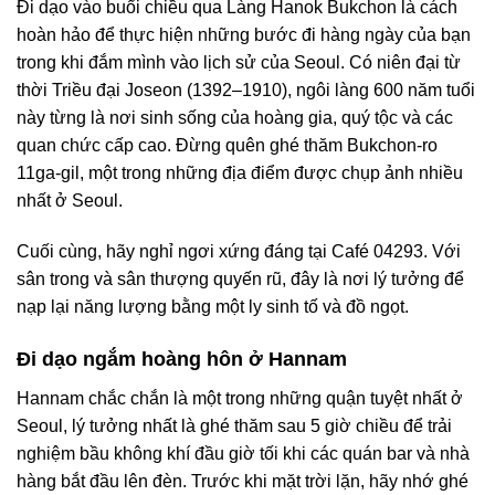
Đi dạo vào buổi chiều qua Làng Hanok Bukchon là cách
hoàn hảo để thực hiện những bước đi hàng ngày của bạn
trong khi đắm mình vào lịch sử của Seoul. Có niên đại từ
thời Triều đại Joseon (1392–1910), ngôi làng 600 năm tuổi
này từng là nơi sinh sống của hoàng gia, quý tộc và các
quan chức cấp cao. Đừng quên ghé thăm Bukchon-ro
11ga-gil, một trong những địa điểm được chụp ảnh nhiều
nhất ở Seoul.
Cuối cùng, hãy nghỉ ngơi xứng đáng tại Café 04293. Với
sân trong và sân thượng quyến rũ, đây là nơi lý tưởng để
nạp lại năng lượng bằng một ly sinh tố và đồ ngọt.
Đi dạo ngắm hoàng hôn ở Hannam
Hannam chắc chắn là một trong những quận tuyệt nhất ở
Seoul, lý tưởng nhất là ghé thăm sau 5 giờ chiều để trải
nghiệm bầu không khí đầu giờ tối khi các quán bar và nhà
hàng bắt đầu lên đèn. Trước khi mặt trời lặn, hãy nhớ ghé