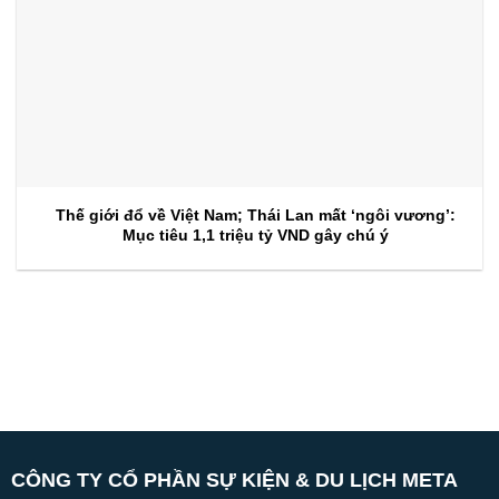
Thế giới đổ về Việt Nam; Thái Lan mất ‘ngôi vương’:
Mục tiêu 1,1 triệu tỷ VND gây chú ý
CÔNG TY CỔ PHẦN SỰ KIỆN & DU LỊCH META