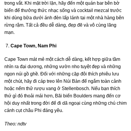
trong vắt. Khi mặt trời lặn, hãy đến một quán bar bên bờ
biển để thưởng thức nhạc sống và cocktail mezcal trước
khi dùng bữa dưới ánh đèn lấp lánh tại một nhà hàng bên
rừng rậm. Tất cả đều dễ dàng, đẹp đẽ và vô cùng lãng
mạn.
Cape Town, Nam Phi
Cape Town mát mẻ một cách dễ dàng, kết hợp giữa tầm
nhìn ra đại dương, những vườn nho tuyệt đẹp và những
ngọn núi gồ ghề. Đối với những cặp đôi thích phiêu lưu
một chút, hãy đi cáp treo lên Núi Bàn để ngắm toàn cảnh
hoặc nếm thử rượu vang ở Stellenbosch. Nếu bạn thích
thứ gì đó thoải mái hơn, Bãi biển Boulders mang đến cơ
hội duy nhất trong đời để đi dã ngoại cùng những chú chim
cánh cụt châu Phi đáng yêu.
Theo: ndtv