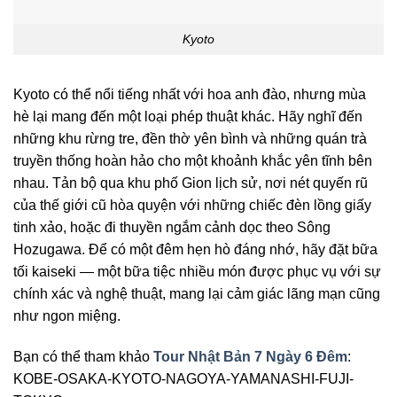
Kyoto
Kyoto có thể nổi tiếng nhất với hoa anh đào, nhưng mùa
hè lại mang đến một loại phép thuật khác. Hãy nghĩ đến
những khu rừng tre, đền thờ yên bình và những quán trà
truyền thống hoàn hảo cho một khoảnh khắc yên tĩnh bên
nhau. Tản bộ qua khu phố Gion lịch sử, nơi nét quyến rũ
của thế giới cũ hòa quyện với những chiếc đèn lồng giấy
tinh xảo, hoặc đi thuyền ngắm cảnh dọc theo Sông
Hozugawa. Để có một đêm hẹn hò đáng nhớ, hãy đặt bữa
tối kaiseki — một bữa tiệc nhiều món được phục vụ với sự
chính xác và nghệ thuật, mang lại cảm giác lãng mạn cũng
như ngon miệng.
Bạn có thể tham khảo
Tour Nhật Bản 7 Ngày 6 Đêm
:
KOBE-OSAKA-KYOTO-NAGOYA-YAMANASHI-FUJI-