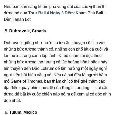
Nếu bạn sẵn sàng khám phá vùng đất của các vị thần thì
đừng bỏ qua
Tour Bali 4 Ngày 3 Đêm
: Khám Phá Bali –
Đền Tanah Lot
Dubrovnik, Croatia
Dubrovnik giống như bước ra từ câu chuyện cổ tích với
những bức tường thành cổ, những con phố lát đá cuội và
làn nước trong xanh lấp lánh. Đi bộ chậm rãi dọc theo
những bức tường thời trung cổ lúc hoàng hôn hoặc nhảy
lên thuyền đến Đảo Lokrum để tận hưởng một ngày nghỉ
ngơi trên bãi biển vắng vẻ. Nếu cả hai đều là người hâm
mộ Game of Thrones, bạn thậm chí có thể ghé thăm các
địa điểm quay phim thực tế của King’s Landing — chỉ cần
đừng để bất kỳ cuộc chiến nào nổ ra để xem ai có góc nhìn
đẹp nhất.
Tulum, Mexico