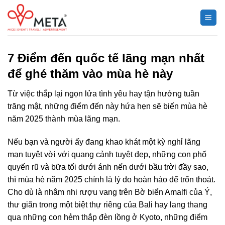
Chuyển
đến
nội
dung
7 Điểm đến quốc tế lãng mạn nhất
để ghé thăm vào mùa hè này
Từ việc thắp lại ngọn lửa tình yêu hay tận hưởng tuần
trăng mật, những điểm đến này hứa hẹn sẽ biến mùa hè
năm 2025 thành mùa lãng mạn.
Nếu bạn và người ấy đang khao khát một kỳ nghỉ lãng
mạn tuyệt vời với quang cảnh tuyệt đẹp, những con phố
quyến rũ và bữa tối dưới ánh nến dưới bầu trời đầy sao,
thì mùa hè năm 2025 chính là lý do hoàn hảo để trốn thoát.
Cho dù là nhâm nhi rượu vang trên Bờ biển Amalfi của Ý,
thư giãn trong một biệt thự riêng của Bali hay lang thang
qua những con hẻm thắp đèn lồng ở Kyoto, những điểm