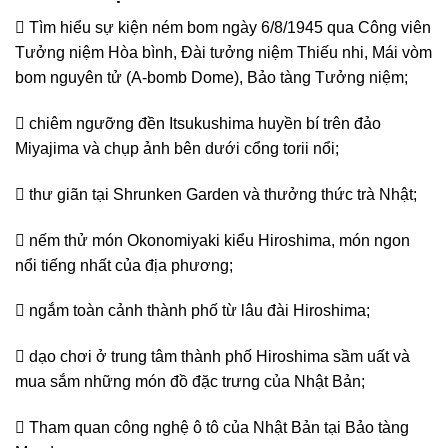
 Tìm hiểu sự kiện ném bom ngày 6/8/1945 qua Công viên
Tưởng niệm Hòa bình, Đài tưởng niệm Thiếu nhi, Mái vòm
bom nguyên tử (A-bomb Dome), Bảo tàng Tưởng niệm;
 chiêm ngưỡng đền Itsukushima huyền bí trên đảo
Miyajima và chụp ảnh bên dưới cổng torii nổi;
 thư giãn tại Shrunken Garden và thưởng thức trà Nhật;
 nếm thử món Okonomiyaki kiểu Hiroshima, món ngon
nổi tiếng nhất của địa phương;
 ngắm toàn cảnh thành phố từ lâu đài Hiroshima;
 dạo chơi ở trung tâm thành phố Hiroshima sầm uất và
mua sắm những món đồ đặc trưng của Nhật Bản;
 Tham quan công nghệ ô tô của Nhật Bản tại Bảo tàng