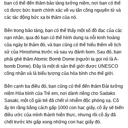
bạn có thể đến thăm bảo tàng tưởng niệm, nơi bạn có thể
có được bức tranh chính xác về vụ tấn công nguyên tử và
các tác động bức xạ bi thảm của nó.
Bên trong bảo tàng, bạn có thể thấy một số đồ đạc của các
nạn nhân, qua đó bạn có thể hình dung ra nỗi kinh hoàng
của ngày bi thảm đó, và bạn cũng có thể hiểu thêm về lịch
sử của Hiroshima trước và sau vụ đánh bom. Sau đó, bạn
phải ghé thăm Atomic Bomb Dome (người ta gọi nó là A-
bomb Dome). Đây là một di sản thế giới được UNESCO
công nhận và là biểu tượng của hòa bình cho thế giới.
Bên cạnh ba điều đó, bạn cũng có thể đến thăm Đài tưởng
niệm Hòa bình của Trẻ em, nơi dành riêng cho Sadako
Sasaki, một cô gái trẻ đã chết vì nhiễm độc phóng xạ. Cô
ấy tin rằng bằng cách gấp 1000 con hạc giấy, cô ấy sẽ biến
điều ước của mình thành hiện thực, nhưng rồi cô ấy đã
chết trước khi gấp xong những con hạc giấy đó.