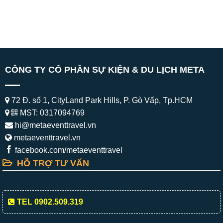
CÔNG TY CỔ PHẦN SỰ KIỆN & DU LỊCH META
72 Đ. số 1, CityLand Park Hills, P. Gò Vấp, Tp.HCM
MST: 0317094769
hi@metaeventtravel.vn
metaeventtravel.vn
facebook.com/metaeventtravel
HỖ TRỢ TƯ VẤN
TEL 0902.509.319