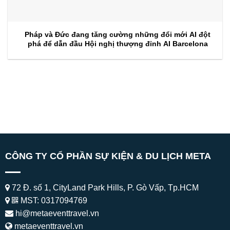
Pháp và Đức đang tăng cường những đổi mới AI đột
phá để dẫn đầu Hội nghị thượng đỉnh AI Barcelona
CÔNG TY CỔ PHẦN SỰ KIỆN & DU LỊCH META
72 Đ. số 1, CityLand Park Hills, P. Gò Vấp, Tp.HCM
MST: 0317094769
hi@metaeventtravel.vn
metaeventtravel.vn