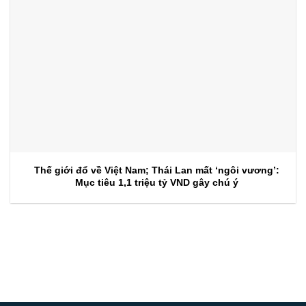
Thế giới đổ về Việt Nam; Thái Lan mất ‘ngôi vương’:
Mục tiêu 1,1 triệu tỷ VND gây chú ý