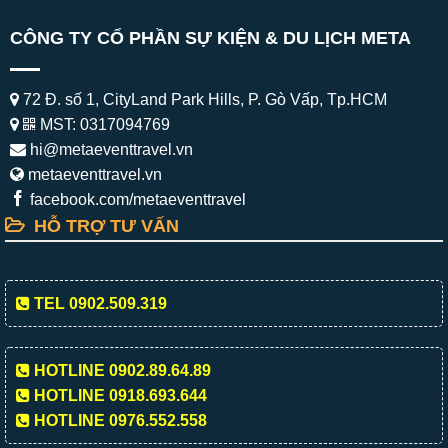
CÔNG TY CỔ PHẦN SỰ KIỆN & DU LỊCH META
72 Đ. số 1, CityLand Park Hills, P. Gò Vấp, Tp.HCM
MST: 0317094769
hi@metaeventtravel.vn
metaeventtravel.vn
facebook.com/metaeventtravel
HỖ TRỢ TƯ VẤN
TEL 0902.509.319
HOTLINE 0902.89.64.89
HOTLINE 0918.693.644
HOTLINE 0976.552.558