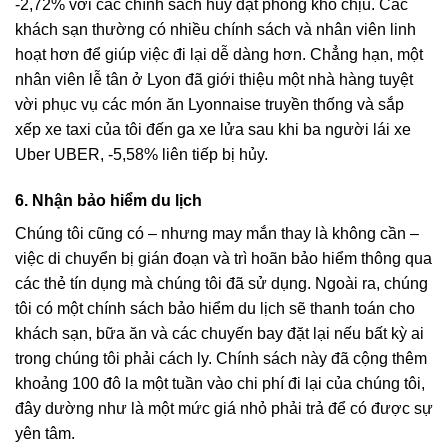
-2,72% với các chính sách hủy đặt phòng khó chịu. Các
khách sạn thường có nhiều chính sách và nhân viên linh
hoạt hơn để giúp việc đi lại dễ dàng hơn. Chẳng hạn, một
nhân viên lễ tân ở Lyon đã giới thiệu một nhà hàng tuyệt
vời phục vụ các món ăn Lyonnaise truyền thống và sắp
xếp xe taxi của tôi đến ga xe lửa sau khi ba người lái xe
Uber UBER, -5,58% liên tiếp bị hủy.
6. Nhận bảo hiểm du lịch
Chúng tôi cũng có – nhưng may mắn thay là không cần –
việc di chuyển bị gián đoạn và trì hoãn bảo hiểm thông qua
các thẻ tín dụng mà chúng tôi đã sử dụng. Ngoài ra, chúng
tôi có một chính sách bảo hiểm du lịch sẽ thanh toán cho
khách sạn, bữa ăn và các chuyến bay đặt lại nếu bất kỳ ai
trong chúng tôi phải cách ly. Chính sách này đã cộng thêm
khoảng 100 đô la một tuần vào chi phí đi lại của chúng tôi,
đây dường như là một mức giá nhỏ phải trả để có được sự
yên tâm.