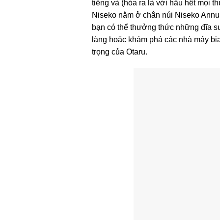
tiếng và (hóa ra là với hầu hết mọi 
Niseko nằm ở chân núi Niseko Annupu
bạn có thể thưởng thức những đĩa s
làng hoặc khám phá các nhà máy bia
trọng của Otaru.