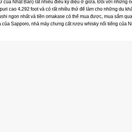
thứ của Nhật Bản) rất nhiều điều kỳ diệu ở giữa. Đối với những 
ri cao 4.292 foot và có rất nhiều thứ để làm cho những du khá
ushi ngon nhất và tiền omakase có thể mua được, mua sắm qua
 của Sapporo, nhà máy chưng cất rượu whisky nổi tiếng của N