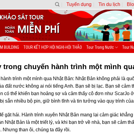
Tuyển dụng
Tin du lịch
Blo
M BUILDING
TOUR KẾT HỢP HỘI NGHỊ-HỘI THẢO
Tour Trong Nước
Tour N
ấy trong chuyến hành trình một mình qu
 hành trình một mình qua Nhật Bản: Nhật Bản không phải là quốc
a đất nước không ai nói tiếng Anh. Bạn sẽ bị lạc. Bạn sẽ cảm 
có thể khiến bạn hoảng sợ và cảm thấy cô đơn như ScarJo ở k
ị sẵn nhiều bộ pin, giữ bình tĩnh và tin tưởng vào quy trình củ
để gặt hái. Hành trình xuyên Nhật Bản mang lại cảm giác khẳng
n Nhật Bản là một triết lý, và khi bạn trở về nhà, bạn sẽ cảm t
 Nhưng than ôi, chúng ta đây rồi.