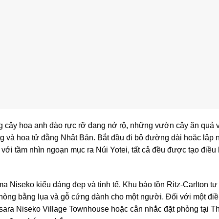
 cây hoa anh đào rực rỡ đang nở rộ, những vườn cây ăn quả v
ng và hoa tử đằng Nhật Bản. Bắt đầu đi bộ đường dài hoặc lập
với tầm nhìn ngoạn mục ra Núi Yotei, tất cả đều được tạo điều 
a Niseko kiểu dáng đẹp và tinh tế, Khu bảo tồn Ritz-Carlton tự 
hòng bằng lụa và gỗ cứng dành cho một người. Đối với một điề
sara Niseko Village Townhouse hoặc cân nhắc đặt phòng tại Th