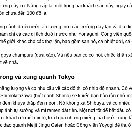
ng cây cọ. Nâng cấp tại một trong hai khách sạn này, ngay cả k
ốn chưa đến 100 đô la.
ng cảnh dưới nước ấn tượng, nơi các trường dạy lặn và địa đi
à thậm chí cả các di tích dưới nước như Yonaguni. Công viên q
 giới khác cho các thợ lặn, bao gồm san hô, cá nhiệt đới, cá 
 goya champuru (dưa xào). Và nếu bạn có cơ hội, chiếc khăn x
t về nhà.
 trong và xung quanh Tokyo
năng lượng và có nhu cầu về các đô thị có nhịp độ nhanh. Có vô
Shimokitazawa (biệt danh Shimo) sẽ khiến bạn bận rộn nhờ mọ
r đêm khuya thắp đèn neon. Nó không xa Shibuya, và có nhiều
 ảnh tự sướng và mì ramen đắt tiền. Một nơi tốt để bắt đầu có
ực khách đi một mình), lướt qua những miếng lụa bơ ở Trung 
ặc dạo quanh Meiji Jingu Gaien hoặc Công viên Yoyogi để thưở