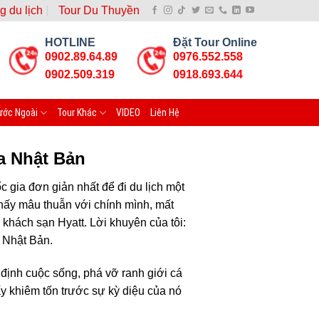
g du lịch
Tour Du Thuyền
HOTLINE
Đặt Tour Online
0902.89.64.89
0976.552.558
0902.509.319
0918.693.644
ước Ngoài
Tour Khác
VIDEO
Liên Hệ
a Nhật Bản
 gia đơn giản nhất để đi du lịch một
thấy mâu thuẫn với chính mình, mất
hách sạn Hyatt. Lời khuyên của tôi:
a Nhật Bản.
 định cuộc sống, phá vỡ ranh giới cá
hấy khiêm tốn trước sự kỳ diệu của nó