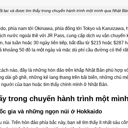
Bị lạc và được tìm thấy trong chuyến hành trình một mình qua Nhật Bả
do, phía nam tới Okinawa, phía đông tới Tokyo và Karuizawa, ha
ịch nước ngoài thề với JR Pass, cung cấp dịch vụ vận chuyển 
n, hai tuần hoặc 30 ngày liên tiếp, bắt đầu từ $215 hoặc $287 
iá khoảng 50 đô la một ngày và mặc dù phí cầu đường có thể rất
cách nào, đây là những hòn đảo trên khắp Nhật Bản phù hợp vớ
g dài gồ ghề, những kẻ lang thang trên bãi biển, những chú 
 người của bạn hoặc tìm thấy chính mình ở Nhật Bản.
hấy trong chuyến hành trình một mìn
uốc gia và những ngọn núi ở Hokkaido
i. Trên hòn đảo phía bắc này, bạn sẽ tìm thấy ít nhất sáu công