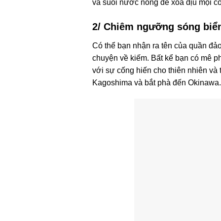
và suối nước nóng để xoa dịu mọi c
2/ Chiêm ngưỡng sóng biể
Có thể bạn nhận ra tên của quần đảo
chuyện về kiếm. Bất kể bạn có mê p
với sự cống hiến cho thiên nhiên và 
Kagoshima và bắt phà đến Okinawa.