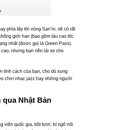
n
y phía tây tới vùng San’in, sẽ có rất
không giới hạn (bao gồm tàu cao tốc
hạng nhất (được gọi là Green Pass).
 cao, nhưng bạn nên lái xe cho
i tính cách của bạn, cho dù xung
mèo chơi nhạc jazz hay những người
h qua Nhật Bản
 viên quốc gia, bột tươi, bí ngô nổi