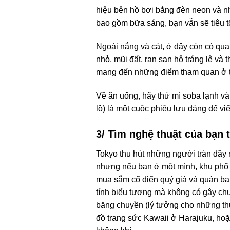
hiệu bên hồ bơi bằng đèn neon và nhữ
bao gồm bữa sáng, bạn vẫn sẽ tiêu t
Ngoài nắng và cát, ở đây còn có qua
nhỏ, mũi đất, rạn san hô tráng lệ v
mang đến những điểm tham quan ở thế
Về ăn uống, hãy thử mì soba lạnh và
lồ) là một cuộc phiêu lưu đáng để viế
3/ Tìm nghệ thuật của bạn
Tokyo thu hút những người tràn đầy 
nhưng nếu bạn ở một mình, khu phố 
mua sắm cổ điển quý giá và quán ba
tính biểu tượng mà không có gậy chụp
băng chuyền (lý tưởng cho những th
đồ trang sức Kawaii ở Harajuku, ho