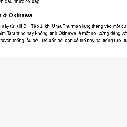
ơn đau nhức cơ bắp.
n ở Okinawa
 này từ Kill Bill Tập 1, khi Uma Thurman lang thang vào một cử
him Tarantino hay không, tỉnh Okinawa là một nơi xứng đáng v
truyền thống lâu đời. Để đến đó, bạn có thể bay hai tiếng rưỡi