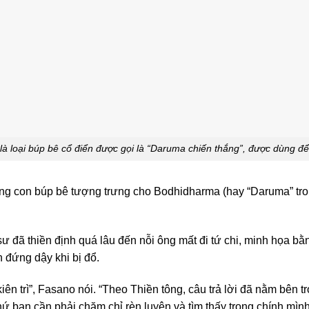
là loại búp bê cổ điển được gọi là “Daruma chiến thắng”, được dùng để 
ng con búp bê tượng trưng cho Bodhidharma (hay “Daruma” tron
ư đã thiền định quá lâu đến nỗi ông mất đi tứ chi, minh họa bằ
 đứng dậy khi bị đổ.
iên trì”, Fasano nói. “Theo Thiền tông, câu trả lời đã nằm bên t
ứ bạn cần phải chăm chỉ rèn luyện và tìm thấy trong chính mình