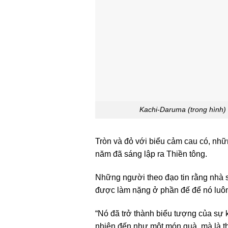
Kachi-Daruma (trong hình) 
Tròn và đỏ với biểu cảm cau có, nhữ
năm đã sáng lập ra Thiền tông.
Những người theo đạo tin rằng nhà s
được làm nặng ở phần đế để nó luôn
“Nó đã trở thành biểu tượng của sự k
nhiên đến như một món quà, mà là th