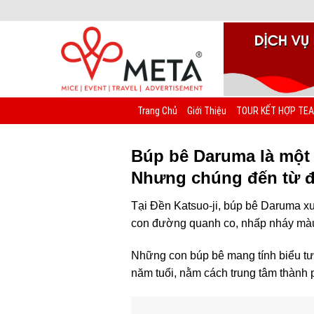
Chuyển
đến
nội
dung
Trang Chủ
Giới Thiệu
TOUR KẾT HỢP TEA
Búp bê Daruma là một
Nhưng chúng đến từ 
Tại Đền Katsuo-ji, búp bê Daruma xu
con đường quanh co, nhấp nháy màu 
Những con búp bê mang tính biểu tượ
năm tuổi, nằm cách trung tâm thành