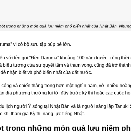
ột trong những món quà lưu niệm phổ biến nhất của Nhật Bản. Nhưn
aruma” vì có bộ sưu tập búp bê lớn.
đến với tên gọi “Đền Daruma” khoảng 100 năm trước, cùng thời
à biểu tượng của sự quyết tâm và tham vọng, cũng đã trở thàn
dễ nhận biết và phổ biến nhất của đất nước.
ành công và chiến thắng trong hơn một nghìn năm, với nhiều ho
n địa phương thường lui tới đây trước kỳ thi hoặc các cuộc họ
 lịch người Ý sống tại Nhật Bản và là người sáng lập Tanuki S
khi tham gia Kỳ thi năng lực tiếng Nhật.
t trong những món quà lưu niệm phổ