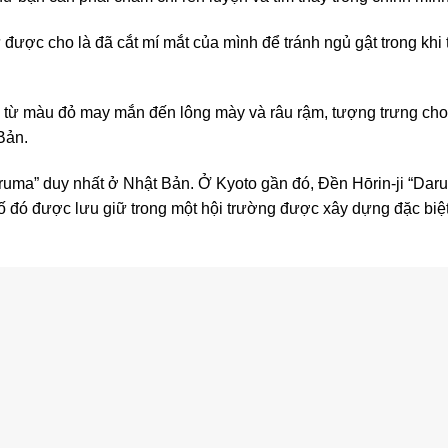
được cho là đã cắt mí mắt của mình để tránh ngủ gật trong khi th
từ màu đỏ may mắn đến lông mày và râu rậm, tượng trưng cho s
Bản.
aruma” duy nhất ở Nhật Bản. Ở Kyoto gần đó, Đền Hōrin-ji “Dar
ố đó được lưu giữ trong một hội trường được xây dựng đặc biệ