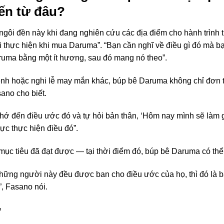
ến từ đâu?
ngôi đền này khi đang nghiên cứu các địa điểm cho hành trình t
i thực hiện khi mua Daruma”. “Bạn cần nghĩ về điều gì đó mà b
aruma bằng một ít hương, sau đó mang nó theo”.
nh hoặc nghi lễ may mắn khác, búp bê Daruma không chỉ đơn 
ano cho biết.
hớ đến điều ước đó và tự hỏi bản thân, ‘Hôm nay mình sẽ làm g
ực thực hiện điều đó”.
mục tiêu đã đạt được — tại thời điểm đó, búp bê Daruma có thể 
 những người này đều được ban cho điều ước của họ, thì đó là 
”, Fasano nói.
’