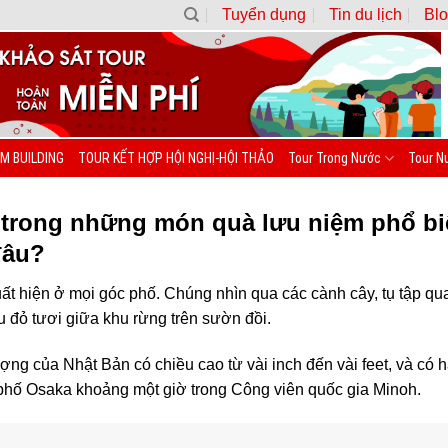
Tuyển dụng
Tin du lịch
Blo
M BUILDING
TOUR KẾT HỢP HỘI NGHỊ-HỘI THẢO
Tour Trong Nước
Tour N
 trong những món quà lưu niệm phổ bi
đâu?
ất hiện ở mọi góc phố. Chúng nhìn qua các cành cây, tụ tập qua
đỏ tươi giữa khu rừng trên sườn đồi.
ng của Nhật Bản có chiều cao từ vài inch đến vài feet, và có h
 phố Osaka khoảng một giờ trong Công viên quốc gia Minoh.