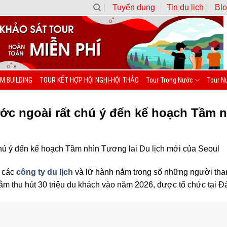
Tuyển dụng
Tin du lịch
Blo
M BUILDING
TOUR KẾT HỢP HỘI NGHỊ-HỘI THẢO
Tour Trong Nước
Tour N
ước ngoài rất chú ý đến kế hoạch Tầm n
chú ý đến kế hoạch Tầm nhìn Tương lai Du lịch mới của Seoul
 các
công ty du lịch
và lữ hành nằm trong số những người tha
ằm thu hút 30 triệu du khách vào năm 2026, được tổ chức tại Đ