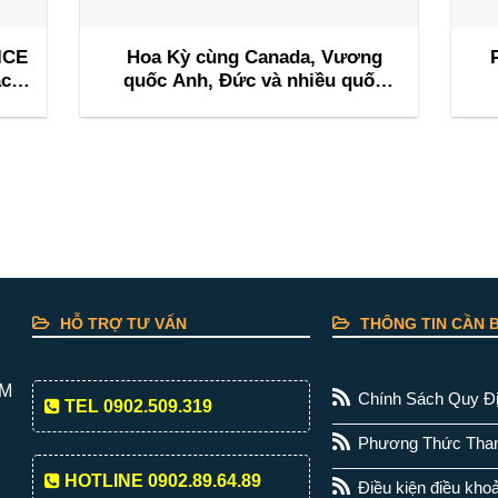
ICE
Hoa Kỳ cùng Canada, Vương
ác
quốc Anh, Đức và nhiều quốc
hội
gia khác tổ chức sự kiện M&I
d
ai
Flagship Nashville 2026
HỖ TRỢ TƯ VẤN
THÔNG TIN CẦN B
CM
Chính Sách Quy Đ
TEL 0902.509.319
Phương Thức Tha
HOTLINE 0902.89.64.89
Điều kiện điều kho