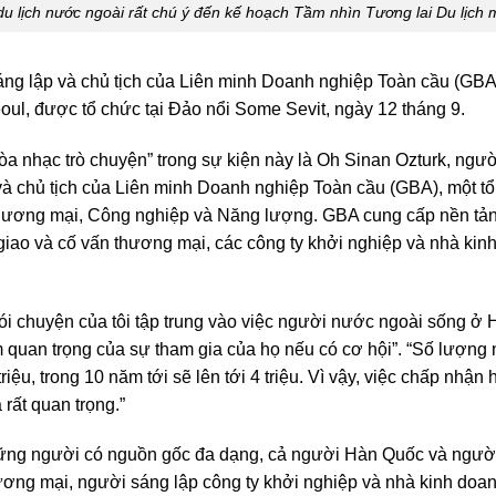
du lịch nước ngoài rất chú ý đến kế hoạch Tầm nhìn Tương lai Du lịch 
áng lập và chủ tịch của Liên minh Doanh nghiệp Toàn cầu (GBA),
oul, được tổ chức tại Đảo nổi Some Sevit, ngày 12 tháng 9.
hòa nhạc trò chuyện” trong sự kiện này là Oh Sinan Ozturk, ngư
à chủ tịch của Liên minh Doanh nghiệp Toàn cầu (GBA), một tổ
Thương mại, Công nghiệp và Năng lượng. GBA cung cấp nền tả
iao và cố vấn thương mại, các công ty khởi nghiệp và nhà kin
ói chuyện của tôi tập trung vào việc người nước ngoài sống ở
 quan trọng của sự tham gia của họ nếu có cơ hội”. “Số lượng
iệu, trong 10 năm tới sẽ lên tới 4 triệu. Vì vậy, việc chấp nh
rất quan trọng.”
ng người có nguồn gốc đa dạng, cả người Hàn Quốc và người 
hương mại, người sáng lập công ty khởi nghiệp và nhà kinh do