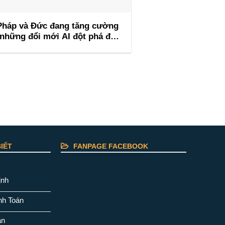
Pháp và Đức đang tăng cường
những đổi mới AI đột phá để
ẫn đầu Hội nghị thượng đỉnh AI
Barcelona
IẾT
FANPAGE FACEBOOK
ịnh
nh Toán
ản