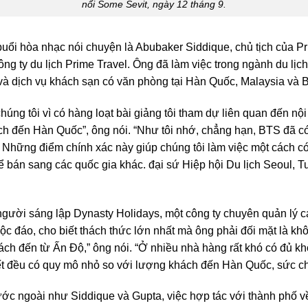
nổi Some Sevit, ngày 12 tháng 9.
buổi hòa nhạc nói chuyện là Abubaker Siddique, chủ tịch của P
công ty du lịch Prime Travel. Ông đã làm việc trong ngành du lị
và dịch vụ khách sạn có văn phòng tại Hàn Quốc, Malaysia và 
chúng tôi vì có hàng loạt bài giảng tôi tham dự liên quan đến nộ
ịch đến Hàn Quốc”, ông nói. “Như tôi nhớ, chẳng hạn, BTS đã c
ững điểm chính xác này giúp chúng tôi làm việc một cách có c
để bán sang các quốc gia khác. đại sứ Hiệp hội Du lịch Seoul, 
ười sáng lập Dynasty Holidays, một công ty chuyên quản lý c
ộc đáo, cho biết thách thức lớn nhất mà ông phải đối mặt là k
ách đến từ Ấn Độ,” ông nói. “Ở nhiều nhà hàng rất khó có đủ kh
 đều có quy mô nhỏ so với lượng khách đến Hàn Quốc, sức ch
ớc ngoài như Siddique và Gupta, việc hợp tác với thành phố về