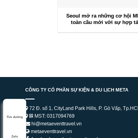
Seoul mở ra những cơ hội M
toàn cầu mới với sự hợp t
cùng INCON để thu hút các 
nghị quốc tế trong tương l
CÔNG TY CỔ PHẦN SỰ KIỆN & DU LỊCH META
72 Đ. số 1, CityLand Park Hills, P. Gò Vấp, Tp.H
MST: 0317094769
Tìm đường
hi@metaeventtravel.vn
metaeventtravel.vn
Zalo