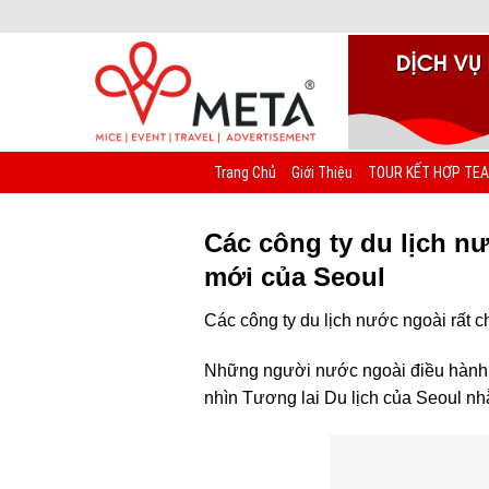
Chuyển
đến
nội
dung
Trang Chủ
Giới Thiệu
TOUR KẾT HỢP TEA
Các công ty du lịch n
mới của Seoul
Các công ty du lịch nước ngoài rất 
Những người nước ngoài điều hành
nhìn Tương lai Du lịch của Seoul nh