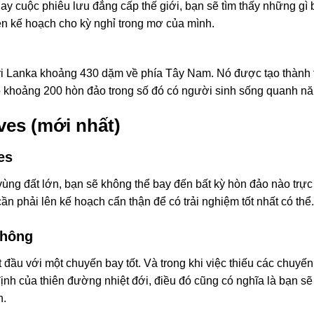
hay cuộc phiêu lưu đẳng cấp thế giới, bạn sẽ tìm thấy những gì
lên kế hoạch cho kỳ nghỉ trong mơ của mình.
i Lanka khoảng 430 dặm về phía Tây Nam. Nó được tạo thành t
ó khoảng 200 hòn đảo trong số đó có người sinh sống quanh n
ves (mới nhất)
es
 vùng đất lớn, bạn sẽ không thể bay đến bất kỳ hòn đảo nào trự
ần phải lên kế hoạch cẩn thận để có trải nghiệm tốt nhất có thể.
không
t đầu với một chuyến bay tốt. Và trong khi việc thiếu các chuy
nh của thiên đường nhiệt đới, điều đó cũng có nghĩa là bạn sẽ p
n.