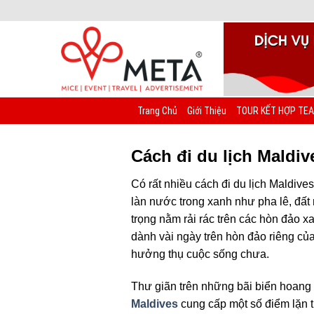
Chuyển
đến
nội
dung
Trang Chủ
Giới Thiệu
TOUR KẾT HỢP TEA
Cách đi du lịch Maldiv
Có rất nhiều cách đi du lịch Maldive
làn nước trong xanh như pha lê, đấ
trọng nằm rải rác trên các hòn đảo 
dành vài ngày trên hòn đảo riêng củ
hưởng thụ cuộc sống chưa.
Thư giãn trên những bãi biển hoang
Maldives
cung cấp một số điểm lặn tu