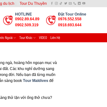
g du lịch
Tour Du Thuyền
HOTLINE
Đặt Tour Online
0902.89.64.89
0976.552.558
0902.509.319
0918.693.644
ước Ngoài
Tour Khác
VIDEO
Liên Hệ
trắng ngà, hoàng hôn ngoạn mục và
ái đất. Các khu nghỉ dưỡng sang
 trong đời. Nếu bạn đã từng muốn
sẵn sàng book
Tour Maldives
để
àng thử lặn với ống thở chưa?