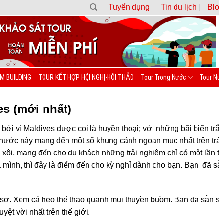
Tuyển dụng
Tin du lịch
Blo
M BUILDING
TOUR KẾT HỢP HỘI NGHỊ-HỘI THẢO
Tour Trong Nước
Tour N
es (mới nhất)
s bởi vì Maldives được coi là huyền thoại; với những bãi biển 
t nước này mang đến một số khung cảnh ngoạn mục nhất trên tr
xa xôi, mang đến cho du khách những trải nghiệm chỉ có một lần
a mình, thì đây là điểm đến cho kỳ nghỉ dành cho bạn. Bạn đã 
 sơ. Xem cá heo thể thao quanh mũi thuyền buồm. Bạn đã sẵn s
yệt vời nhất trên thế giới.