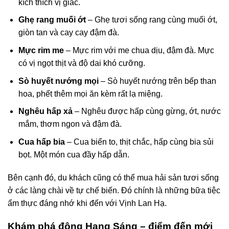
kích thích vị giác.
Ghẹ rang muối ớt
– Ghẹ tươi sống rang cùng muối ớt,
giòn tan và cay cay đậm đà.
Mực rim me
– Mực rim với me chua dịu, đậm đà. Mực
có vị ngọt thịt và độ dai khó cưỡng.
Sò huyết nướng mọi
– Sò huyết nướng trên bếp than
hoa, phết thêm mọi ăn kèm rất lạ miệng.
Nghêu hấp xả
– Nghêu được hấp cùng gừng, ớt, nước
mắm, thơm ngon và đậm đà.
Cua hấp bia
– Cua biển to, thịt chắc, hấp cùng bia sủi
bọt. Một món cua đầy hấp dẫn.
Bên cạnh đó, du khách cũng có thể mua hải sản tươi sống
ở các làng chài về tự chế biến. Đó chính là những bữa tiệc
ẩm thực đáng nhớ khi đến với Vịnh Lan Hạ.
Khám phá động Hang Sáng – điểm đến mới