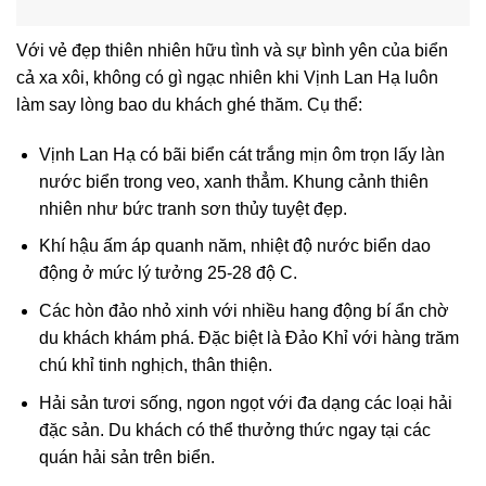
Với vẻ đẹp thiên nhiên hữu tình và sự bình yên của biển
cả xa xôi, không có gì ngạc nhiên khi Vịnh Lan Hạ luôn
làm say lòng bao du khách ghé thăm. Cụ thể:
Vịnh Lan Hạ có bãi biển cát trắng mịn ôm trọn lấy làn
nước biển trong veo, xanh thẳm. Khung cảnh thiên
nhiên như bức tranh sơn thủy tuyệt đẹp.
Khí hậu ấm áp quanh năm, nhiệt độ nước biển dao
động ở mức lý tưởng 25-28 độ C.
Các hòn đảo nhỏ xinh với nhiều hang động bí ẩn chờ
du khách khám phá. Đặc biệt là Đảo Khỉ với hàng trăm
chú khỉ tinh nghịch, thân thiện.
Hải sản tươi sống, ngon ngọt với đa dạng các loại hải
đặc sản. Du khách có thể thưởng thức ngay tại các
quán hải sản trên biển.