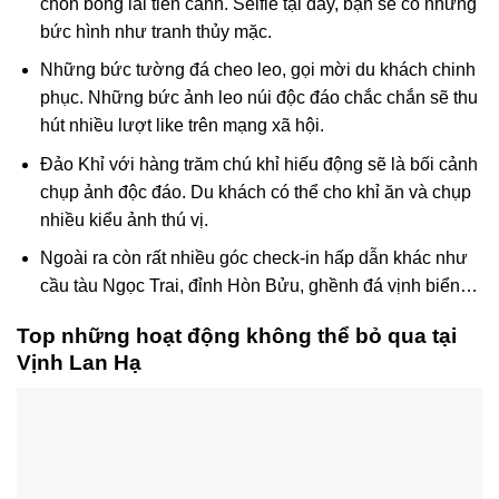
chốn bồng lai tiên cảnh. Selfie tại đây, bạn sẽ có những
bức hình như tranh thủy mặc.
Những bức tường đá cheo leo, gọi mời du khách chinh
phục. Những bức ảnh leo núi độc đáo chắc chắn sẽ thu
hút nhiều lượt like trên mạng xã hội.
Đảo Khỉ với hàng trăm chú khỉ hiếu động sẽ là bối cảnh
chụp ảnh độc đáo. Du khách có thể cho khỉ ăn và chụp
nhiều kiểu ảnh thú vị.
Ngoài ra còn rất nhiều góc check-in hấp dẫn khác như
cầu tàu Ngọc Trai, đỉnh Hòn Bửu, ghềnh đá vịnh biển…
Top những hoạt động không thể bỏ qua tại
Vịnh Lan Hạ