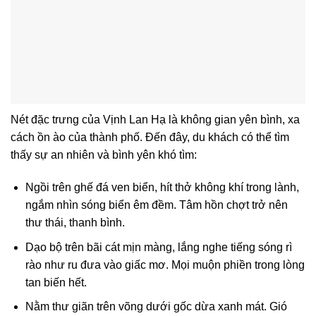
Nét đặc trưng của Vịnh Lan Hạ là không gian yên bình, xa
cách ồn ào của thành phố. Đến đây, du khách có thể tìm
thấy sự an nhiên và bình yên khó tìm:
Ngồi trên ghế đá ven biển, hít thở không khí trong lành,
ngắm nhìn sóng biển êm đềm. Tâm hồn chợt trở nên
thư thái, thanh bình.
Dạo bộ trên bãi cát mịn màng, lắng nghe tiếng sóng rì
rào như ru đưa vào giấc mơ. Mọi muộn phiền trong lòng
tan biến hết.
Nằm thư giãn trên võng dưới gốc dừa xanh mát. Gió