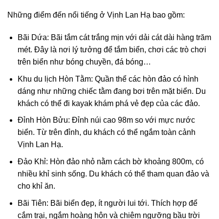
Những điểm đến nổi tiếng ở Vịnh Lan Hạ bao gồm:
Bãi Dứa: Bãi tắm cát trắng mịn với dải cát dài hàng trăm
mét. Đây là nơi lý tưởng để tắm biển, chơi các trò chơi
trên biển như bóng chuyền, đá bóng…
Khu du lịch Hòn Tằm: Quần thể các hòn đảo có hình
dáng như những chiếc tằm đang bơi trên mặt biển. Du
khách có thể đi kayak khám phá vẻ đẹp của các đảo.
Đỉnh Hòn Bửu: Đỉnh núi cao 98m so với mực nước
biển. Từ trên đỉnh, du khách có thể ngắm toàn cảnh
Vịnh Lan Hạ.
Đảo Khỉ: Hòn đảo nhỏ nằm cách bờ khoảng 800m, có
nhiều khỉ sinh sống. Du khách có thể tham quan đảo và
cho khỉ ăn.
Bãi Tiên: Bãi biển đẹp, ít người lui tới. Thích hợp để
cắm trại, ngắm hoàng hôn và chiêm ngưỡng bầu trời