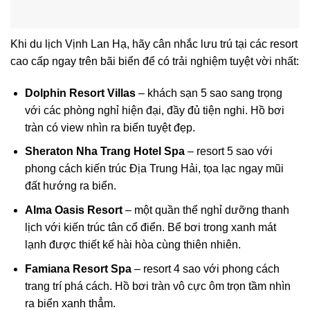
Khi du lịch Vịnh Lan Hạ, hãy cân nhắc lưu trú tại các resort
cao cấp ngay trên bãi biển để có trải nghiệm tuyệt vời nhất:
Dolphin Resort Villas
– khách sạn 5 sao sang trọng
với các phòng nghỉ hiện đại, đầy đủ tiện nghi. Hồ bơi
tràn có view nhìn ra biển tuyệt đẹp.
Sheraton Nha Trang Hotel Spa
– resort 5 sao với
phong cách kiến trúc Địa Trung Hải, tọa lạc ngay mũi
đất hướng ra biển.
Alma Oasis Resort
– một quần thể nghỉ dưỡng thanh
lịch với kiến trúc tân cổ điển. Bể bơi trong xanh mát
lạnh được thiết kế hài hòa cùng thiên nhiên.
Famiana Resort Spa
– resort 4 sao với phong cách
trang trí phá cách. Hồ bơi tràn vô cực ôm trọn tầm nhìn
ra biển xanh thẳm.