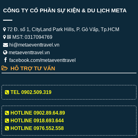
CÔNG TY CỔ PHẦN SỰ KIỆN & DU LỊCH META
72 Đ. số 1, CityLand Park Hills, P. Gò Vấp, Tp.HCM
MST: 0317094769
hi@metaeventtravel.vn
metaeventtravel.vn
facebook.com/metaeventtravel
HỖ TRỢ TƯ VẤN
TEL 0902.509.319
HOTLINE 0902.89.64.89
HOTLINE 0918.693.644
HOTLINE 0976.552.558