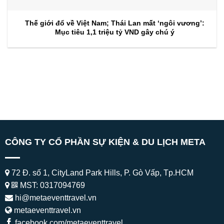
Thế giới đổ về Việt Nam; Thái Lan mất ‘ngôi vương’:
Mục tiêu 1,1 triệu tỷ VND gây chú ý
CÔNG TY CỔ PHẦN SỰ KIỆN & DU LỊCH META
72 Đ. số 1, CityLand Park Hills, P. Gò Vấp, Tp.HCM
MST: 0317094769
hi@metaeventtravel.vn
metaeventtravel.vn
facebook.com/metaeventtravel