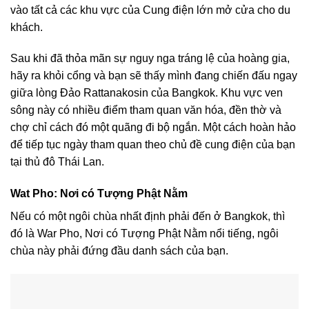
vào tất cả các khu vực của Cung điện lớn mở cửa cho du
khách.
Sau khi đã thỏa mãn sự nguy nga tráng lệ của hoàng gia,
hãy ra khỏi cổng và bạn sẽ thấy mình đang chiến đấu ngay
giữa lòng Đảo Rattanakosin của Bangkok. Khu vực ven
sông này có nhiều điểm tham quan văn hóa, đền thờ và
chợ chỉ cách đó một quãng đi bộ ngắn. Một cách hoàn hảo
để tiếp tục ngày tham quan theo chủ đề cung điện của bạn
tại thủ đô Thái Lan.
Wat Pho: Nơi có Tượng Phật Nằm
Nếu có một ngôi chùa nhất định phải đến ở Bangkok, thì
đó là War Pho, Nơi có Tượng Phật Nằm nổi tiếng, ngôi
chùa này phải đứng đầu danh sách của bạn.