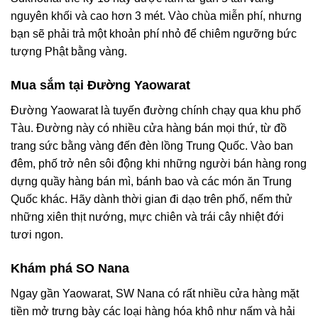
nguyên khối và cao hơn 3 mét. Vào chùa miễn phí, nhưng
bạn sẽ phải trả một khoản phí nhỏ để chiêm ngưỡng bức
tượng Phật bằng vàng.
Mua sắm tại Đường Yaowarat
Đường Yaowarat là tuyến đường chính chạy qua khu phố
Tàu. Đường này có nhiều cửa hàng bán mọi thứ, từ đồ
trang sức bằng vàng đến đèn lồng Trung Quốc. Vào ban
đêm, phố trở nên sôi động khi những người bán hàng rong
dựng quầy hàng bán mì, bánh bao và các món ăn Trung
Quốc khác. Hãy dành thời gian đi dạo trên phố, nếm thử
những xiên thịt nướng, mực chiên và trái cây nhiệt đới
tươi ngon.
Khám phá SO Nana
Ngay gần Yaowarat, SW Nana có rất nhiều cửa hàng mặt
tiền mở trưng bày các loại hàng hóa khô như nấm và hải