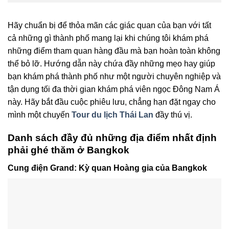
Hãy chuẩn bị để thỏa mãn các giác quan của bạn với tất
cả những gì thành phố mang lại khi chúng tôi khám phá
những điểm tham quan hàng đầu mà bạn hoàn toàn không
thể bỏ lỡ. Hướng dẫn này chứa đầy những mẹo hay giúp
bạn khám phá thành phố như một người chuyên nghiệp và
tận dụng tối đa thời gian khám phá viên ngọc Đông Nam Á
này. Hãy bắt đầu cuộc phiêu lưu, chẳng hạn đặt ngay cho
mình một chuyến
Tour du lịch Thái Lan
đầy thú vị.
Danh sách đầy đủ những địa điểm nhất định
phải ghé thăm ở Bangkok
Cung điện Grand: Kỳ quan Hoàng gia của Bangkok