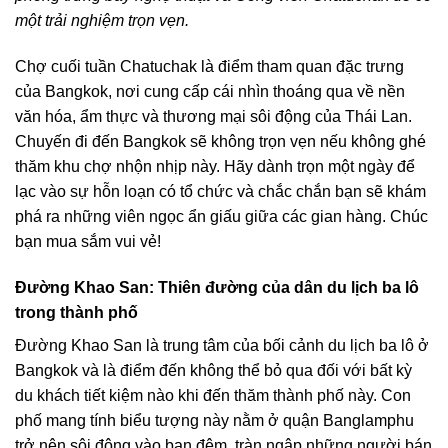
một trải nghiệm trọn vẹn.
Chợ cuối tuần Chatuchak là điểm tham quan đặc trưng
của Bangkok, nơi cung cấp cái nhìn thoáng qua về nền
văn hóa, ẩm thực và thương mại sôi động của Thái Lan.
Chuyến đi đến Bangkok sẽ không trọn vẹn nếu không ghé
thăm khu chợ nhộn nhịp này. Hãy dành trọn một ngày để
lạc vào sự hỗn loạn có tổ chức và chắc chắn bạn sẽ khám
phá ra những viên ngọc ẩn giấu giữa các gian hàng. Chúc
bạn mua sắm vui vẻ!
Đường Khao San: Thiên đường của dân du lịch ba lô
trong thành phố
Đường Khao San là trung tâm của bối cảnh du lịch ba lô ở
Bangkok và là điểm đến không thể bỏ qua đối với bất kỳ
du khách tiết kiệm nào khi đến thăm thành phố này. Con
phố mang tính biểu tượng này nằm ở quận Banglamphu
trở nên sôi động vào ban đêm, tràn ngập những người bán