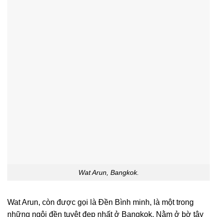
Wat Arun, Bangkok.
Wat Arun, còn được gọi là Đền Bình minh, là một trong
những ngôi đền tuyệt đẹp nhất ở Bangkok. Nằm ở bờ tây