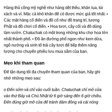
Hàng thủ công mỹ nghệ như hàng dệt thêu, khăn lụa, túi
xách và ví. Mặc cả khó khăn để có được mức giá tốt nhất. •
Các mặt hàng cổ điển và đồ cổ như đồ trang trí, tượng
Phật và đồ chơi cổ điển. • Hoa tươi, cây cối và đồ dùng
làm vườn. Chatuchak có một trong những khu chợ hoa lớn
nhất thành phố. • Đồ ăn đường phố ngon như kem dừa,
ngô nướng và sinh tố trái cây tươi để tiếp thêm năng
lượng cho chuyến phiêu lưu mua sắm của bạn.
Mẹo khi tham quan
Để tận dụng tối đa chuyến tham quan của bạn, hãy ghi
nhớ những mẹo sau:
o Đến sớm và chỉ vào cuối tuần. Chatuchak chỉ mở cửa
vào thứ Bảy và Chủ Nhật từ 6 giờ sáng đến 6 giờ chiều.
Đến đúng giờ mở cửa để tránh đám đông và cái nóng