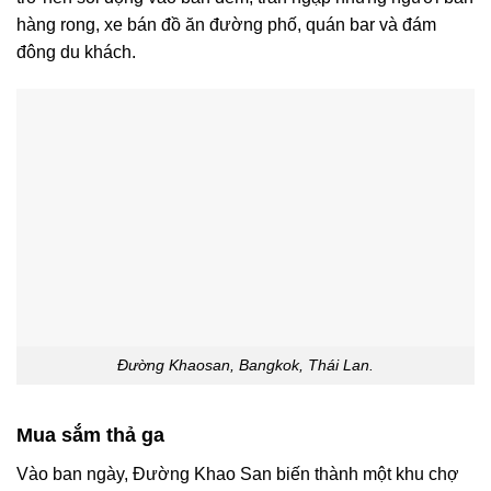
hàng rong, xe bán đồ ăn đường phố, quán bar và đám
đông du khách.
Đường Khaosan, Bangkok, Thái Lan.
Mua sắm thả ga
Vào ban ngày, Đường Khao San biến thành một khu chợ