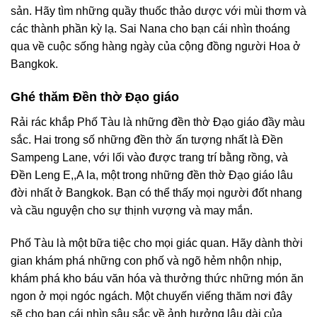
sản. Hãy tìm những quầy thuốc thảo dược với mùi thơm và
các thành phần kỳ lạ. Sai Nana cho bạn cái nhìn thoáng
qua về cuộc sống hàng ngày của cộng đồng người Hoa ở
Bangkok.
Ghé thăm Đền thờ Đạo giáo
Rải rác khắp Phố Tàu là những đền thờ Đạo giáo đầy màu
sắc. Hai trong số những đền thờ ấn tượng nhất là Đền
Sampeng Lane, với lối vào được trang trí bằng rồng, và
Đền Leng E,,A la, một trong những đền thờ Đạo giáo lâu
đời nhất ở Bangkok. Bạn có thể thấy mọi người đốt nhang
và cầu nguyện cho sự thịnh vượng và may mắn.
Phố Tàu là một bữa tiệc cho mọi giác quan. Hãy dành thời
gian khám phá những con phố và ngõ hẻm nhộn nhịp,
khám phá kho báu văn hóa và thưởng thức những món ăn
ngon ở mọi ngóc ngách. Một chuyến viếng thăm nơi đây
sẽ cho bạn cái nhìn sâu sắc về ảnh hưởng lâu dài của