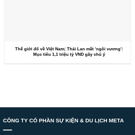
Thế giới đổ về Việt Nam; Thái Lan mất ‘ngôi vương’:
Mục tiêu 1,1 triệu tỷ VND gây chú ý
CÔNG TY CỔ PHẦN SỰ KIỆN & DU LỊCH META