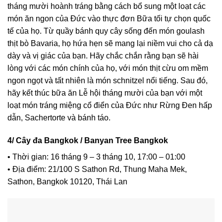
tháng mười hoành tráng bằng cách bổ sung một loạt các
món ăn ngon của Đức vào thực đơn Bữa tối tự chọn quốc
tế của họ. Từ quầy bánh quy cây sống đến món goulash
thịt bò Bavaria, họ hứa hẹn sẽ mang lại niềm vui cho cả dạ
dày và vị giác của bạn. Hãy chắc chắn rằng bạn sẽ hài
lòng với các món chính của họ, với món thịt cừu om mềm
ngon ngọt và tất nhiên là món schnitzel nổi tiếng. Sau đó,
hãy kết thúc bữa ăn Lễ hội tháng mười của bạn với một
loạt món tráng miệng cổ điển của Đức như Rừng Đen hấp
dẫn, Sachertorte và bánh táo.
4/ Cây đa Bangkok / Banyan Tree Bangkok
• Thời gian: 16 tháng 9 – 3 tháng 10, 17:00 – 01:00
• Địa điểm: 21/100 S Sathon Rd, Thung Maha Mek,
Sathon, Bangkok 10120, Thái Lan