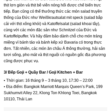
thịt lợn giòn và thịt bê viên nóng hổi được chế biến trực
tiếp. Bạn cũng có thể thưởng thức các món salad truyền
thống của Đức như Weißkrautsalat mit speck (salad bắp
cải với thịt xông khói) và Katoffelsalat (salad khoai tây),
cùng với các món đặc sản như Schnitzel của Đức và
Kartoffelpuffer. Và hãy đảm bảo dành chỗ cho món tráng
miệng vì bánh táo và bánh kếp xứ Bavaria có trong thực
đơn. Tất nhiên, các món ăn châu Á thông thường, hải sản
tươi sống, pho mát và thịt nguội có nguồn gốc địa phương
cũng được phục vụ.
3/ Bếp Goji + Quầy Bar / Goji Kitchen + Bar
• Thời gian: 16 tháng 9 – 3 tháng 10, 17:30 – 22:00
• Địa điểm: Bangkok Marriott Marquis Queen’s Park, 199
Sukhumvit Alley 22, Klong Ton Khlong Toei, Bangkok
10110, Thái Lan