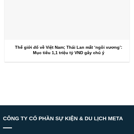
Thế giới đổ về Việt Nam; Thái Lan mất ‘ngôi vương’:
Mục tiêu 1,1 triệu tỷ VND gây chú ý
CÔNG TY CỔ PHẦN SỰ KIỆN & DU LỊCH META