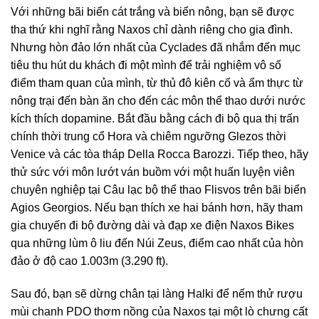
Với những bãi biển cát trắng và biển nông, bạn sẽ được
tha thứ khi nghĩ rằng Naxos chỉ dành riêng cho gia đình.
Nhưng hòn đảo lớn nhất của Cyclades đã nhắm đến mục
tiêu thu hút du khách đi một mình để trải nghiệm vô số
điểm tham quan của mình, từ thủ đô kiên cố và ẩm thực từ
nông trại đến bàn ăn cho đến các môn thể thao dưới nước
kích thích dopamine. Bắt đầu bằng cách đi bộ qua thị trấn
chính thời trung cổ Hora và chiêm ngưỡng Glezos thời
Venice và các tòa tháp Della Rocca Barozzi. Tiếp theo, hãy
thử sức với môn lướt ván buồm với một huấn luyện viên
chuyên nghiệp tại Câu lạc bộ thể thao Flisvos trên bãi biển
Agios Georgios. Nếu bạn thích xe hai bánh hơn, hãy tham
gia chuyến đi bộ đường dài và đạp xe điện Naxos Bikes
qua những lùm ô liu đến Núi Zeus, điểm cao nhất của hòn
đảo ở độ cao 1.003m (3.290 ft).
Sau đó, bạn sẽ dừng chân tại làng Halki để nếm thử rượu
mùi chanh PDO thơm nồng của Naxos tại một lò chưng cất