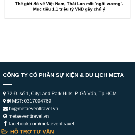
Thế giới đổ về Việt Nam; Thái Lan mất ‘ngôi vương’:
Mục tiêu 1,1 triệu tỷ VND gây chú ý
CÔNG TY CỔ PHẦN SỰ KIỆN & DU LỊCH META
72 Đ. số 1, CityLand Park Hills, P. Gò Vấp, Tp.HCM
MST: 0317094769
hi@metaeventtravel.vn
metaeventtravel.vn
facebook.com/metaeventtravel
HỖ TRỢ TƯ VẤN