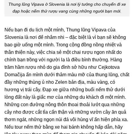
Thung lũng Vipava ở Slovenia là nơi lý tưởng cho chuyến đi xe
đạp hoặc nếm thử rượu vang cùng những người bạn mới.
Nếu bạn đi du lịch một mình, Thung lũng Vipava của
Slovenia là nơi để nhâm nhi – đặc biệt là vì bạn sẽ không
bao giờ uống một mình. Trong cộng đồng nồng nhiệt và
thân thiện này, việc chia sẻ một chai rượu ngon nhất do
chính bạn trồng với người lạ là điều bình thường. Hàng
trăm hầm rượu nhỏ do gia đình sở hữu như Cejkotova
Domačija ẩn mình dưới thảm màu mỡ của thung lũng, chất
đầy những thùng ủ nho Zelen bản địa, màu vàng, có
hương vị trái cây. Đạp xe giữa những buổi nếm thử dưới
lòng đất này là giấc mơ của những du khách đi một mình.
Những con đường nông thôn thoai thoải lướt qua những
cây nho được cắt tỉa cẩn thận và những vườn cây ăn quả
thơm ngát, những ngọn núi đá vôi hùng vĩ ẩn hiện phía xa.
Nếu tour nếm thử bằng xe hai bánh không hấp dẫn, hãy