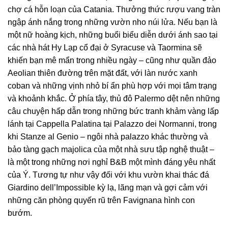
chợ cá hỗn loạn của Catania. Thưởng thức rượu vang tràn
ngập ánh nắng trong những vườn nho núi lửa. Nếu bạn là
một nữ hoàng kịch, những buổi biểu diễn dưới ánh sao tại
các nhà hát Hy Lạp cổ đại ở Syracuse và Taormina sẽ
khiến bạn mê mẩn trong nhiều ngày – cũng như quần đảo
Aeolian thiên đường trên mặt đất, với làn nước xanh
coban và những vịnh nhỏ bí ẩn phù hợp với mọi tâm trạng
và khoảnh khắc. Ở phía tây, thủ đô Palermo dệt nên những
câu chuyện hấp dẫn trong những bức tranh khảm vàng lấp
lánh tại Cappella Palatina tại Palazzo dei Normanni, trong
khi Stanze al Genio – ngôi nhà palazzo khác thường và
bảo tàng gạch majolica của một nhà sưu tập nghệ thuật –
là một trong những nơi nghỉ B&B một mình đáng yêu nhất
của Ý. Tương tự như vậy đối với khu vườn khai thác đá
Giardino dell’Impossible kỳ lạ, lãng mạn và gợi cảm với
những căn phòng quyến rũ trên Favignana hình con
bướm.