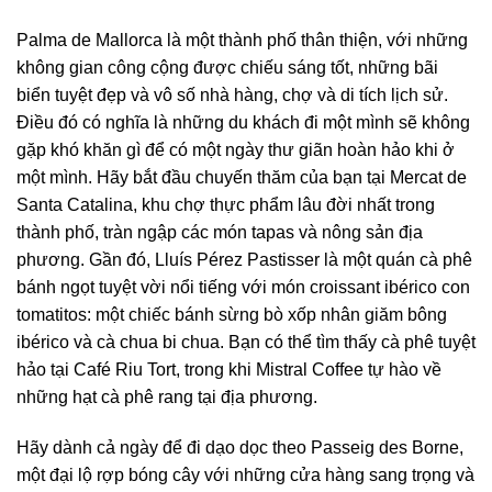
Palma de Mallorca là một thành phố thân thiện, với những
không gian công cộng được chiếu sáng tốt, những bãi
biển tuyệt đẹp và vô số nhà hàng, chợ và di tích lịch sử.
Điều đó có nghĩa là những du khách đi một mình sẽ không
gặp khó khăn gì để có một ngày thư giãn hoàn hảo khi ở
một mình. Hãy bắt đầu chuyến thăm của bạn tại Mercat de
Santa Catalina, khu chợ thực phẩm lâu đời nhất trong
thành phố, tràn ngập các món tapas và nông sản địa
phương. Gần đó, Lluís Pérez Pastisser là một quán cà phê
bánh ngọt tuyệt vời nổi tiếng với món croissant ibérico con
tomatitos: một chiếc bánh sừng bò xốp nhân giăm bông
ibérico và cà chua bi chua. Bạn có thể tìm thấy cà phê tuyệt
hảo tại Café Riu Tort, trong khi Mistral Coffee tự hào về
những hạt cà phê rang tại địa phương.
Hãy dành cả ngày để đi dạo dọc theo Passeig des Borne,
một đại lộ rợp bóng cây với những cửa hàng sang trọng và