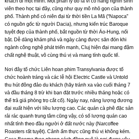
khách đi một mình. Một phần lý do là vì có hàng nghìn sinh
viên theo học tại đây, cũng như quy mô nhỏ gọn của thành
phố. Thành phố có niên đại từ thời tiền La Mã (“Napoca”
có nguồn gốc từ người Dacia), nhưng kiến ​​trúc Baroque
tuyệt đẹp của thành phố, bắt nguồn từ thời Áo-Hung, nổi
bật. Dễ dàng khám phá và ngày càng được săn đón khi
ngành công nghệ phát triển mạnh, Cluj hiện đại mang đậm
chất nghệ thuật, vô cùng thú vị và mang tính quốc tế.
Nơi đây tổ chức Liên hoan phim Transylvania được tổ
chức hoành tráng và các lễ hội Electric Castle và Untold
thu hút đông đảo du khách (hãy tránh xa vào cuối tháng 7
và đầu tháng 8 trừ khi bạn đặt trước nhiều tháng hoặc có
thể trả giá phòng trọ cắt cổ). Ngày nay, năng lượng đương
đại xuất hiện với liều lượng cao. Các quán cà phê đặc sản
rải rác quanh trung tâm cũng vậy, có số lượng quán cao
nhất tính theo đầu người ở đất nước này (Narcoffee
Roasters rất tuyệt). Cảnh ẩm thực cũng thú vị không kém.