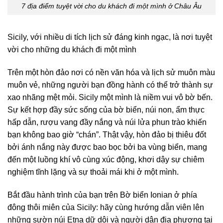
7 địa điểm tuyệt vời cho du khách đi một mình ở Châu Âu
Sicily, với nhiều di tích lịch sử đáng kinh ngạc, là nơi tuyệt
vời cho những du khách đi một mình
Trên một hòn đảo nơi có nền văn hóa và lịch sử muôn màu
muôn vẻ, những người bạn đồng hành có thể trở thành sự
xao nhãng mệt mỏi. Sicily một mình là niềm vui vô bờ bến.
Sự kết hợp đầy sức sống của bờ biển, núi non, ẩm thực
hấp dẫn, rượu vang đầy nắng và núi lửa phun trào khiến
bạn không bao giờ “chán”. Thật vậy, hòn đảo bị thiêu đốt
bởi ánh nắng này được bao bọc bởi ba vùng biển, mang
đến một luồng khí vô cùng xúc động, khơi dậy sự chiêm
nghiệm tĩnh lặng và sự thoải mái khi ở một mình.
Bắt đầu hành trình của bạn trên Bờ biển Ionian ở phía
đông thôi miên của Sicily: hãy cùng hướng dẫn viên lên
những sườn núi Etna dữ dội và người dân địa phương tại