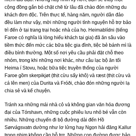
cộng đồng gắn bó chặt chẽ từ lâu đã chào đón những du
khách đơn độc. Trên thực tế, hàng năm, người dân đảo
đều làm như vậy, mời những người tình nguyện hỗ trợ bảo
trì đến ở tại trang trại hoặc nhà của họ. Heimablídni (tiếng
Faroe có nghĩa là lòng hiếu khách tại gia) đã ăn sâu vào
tiềm thức đến mức các bữa tiệc gia đình, tiệc bẻ bánh mì là
điều bình thường. Một số nơi yêu cầu phải đặt chỗ theo
nhóm, trong khi những nơi khác, như câu lạc bộ ăn tối
Heima í Stovu, hoặc bữa tiệc truyền thống của người
Faroe gồm skerpikjøt (thịt cừu sấy khô) và ræst (thịt cừu và
cá lên men) của Durita và Fróði, chào đón những người lạ
chia sẻ và kể chuyện.
Tránh xa những mái nhà cỏ và không gian văn hóa đương
đại của Tórshavn, những cuộc phiêu lưu nhỏ bé vẫn còn
nhiều. Những chuyến đi bộ đường dài đến Hồ
Sørvágsvatn dường như lơ lửng hay Ngọn hải đăng Kallur
trong phim không cần hỗ trợ. Những con đường được bảo