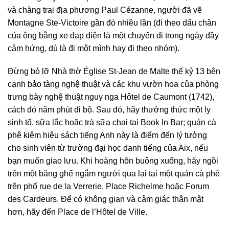
và chàng trai địa phương Paul Cézanne, người đã vẽ
Montagne Ste-Victoire gần đó nhiều lần (đi theo dấu chân
của ông bằng xe đạp điện là một chuyến đi trong ngày đầy
cảm hứng, dù là đi một mình hay đi theo nhóm).
Đừng bỏ lỡ Nhà thờ Église St-Jean de Malte thế kỷ 13 bên
cạnh bảo tàng nghệ thuật và các khu vườn hoa của phòng
trưng bày nghệ thuật nguy nga Hôtel de Caumont (1742),
cách đó năm phút đi bộ. Sau đó, hãy thưởng thức một ly
sinh tố, sữa lắc hoặc trà sữa chai tại Book In Bar; quán cà
phê kiêm hiệu sách tiếng Anh này là điểm đến lý tưởng
cho sinh viên từ trường đại học danh tiếng của Aix, nếu
bạn muốn giao lưu. Khi hoàng hôn buông xuống, hãy ngồi
trên một băng ghế ngắm người qua lại tại một quán cà phê
trên phố rue de la Verrerie, Place Richelme hoặc Forum
des Cardeurs. Để có không gian và cảm giác thân mật
hơn, hãy đến Place de l’Hôtel de Ville.