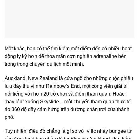
Mặt khác, bạn có thể tìm kiếm một điểm đến có nhiều hoạt
động ly kỳ hơn để thỏa mãn cơn nghiện adrenaline bên
trong trong chuyến du lịch một mình.
Auckland, New Zealand là cửa ngõ cho những cuộc phiêu
lưu đầy thú vị như Rainbow’s End, một công viên giải trí
nổi tiếng với hơn 20 trò chơi và điểm tham quan. Hoặc
“bay lên” xuống Skyslide – một chuyến tham quan thực tế
ảo 360 độ đầy cảm hứng trên đường chân trời của thành
phố.
Tuy nhiên, điều đó chẳng là gì so với việc nhảy bungee từ
cầu Auckland hay nhảy dù tại Skydive Auckland, địa điểm