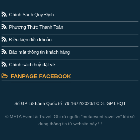
Chính Sách Quy Định
Phương Thức Thanh Toán
Điều kiện điều khoản
Bảo mật thông tin khách hàng
Chính sách huỷ đặt vé
FANPAGE FACEBOOK
Số GP Lữ hành Quốc tế: 79-1672/2023/TCDL-GP LHQT
© META Event & Travel. Ghi rõ nguồn "metaeventtravel.vn" khi sử
dụng thông tin từ website này !!!