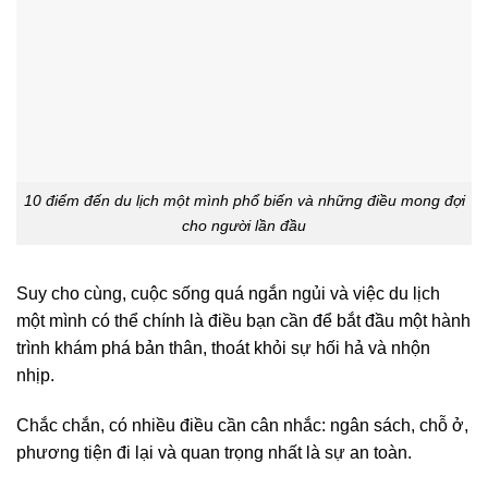
10 điểm đến du lịch một mình phổ biến và những điều mong đợi
cho người lần đầu
Suy cho cùng, cuộc sống quá ngắn ngủi và việc du lịch
một mình có thể chính là điều bạn cần để bắt đầu một hành
trình khám phá bản thân, thoát khỏi sự hối hả và nhộn
nhịp.
Chắc chắn, có nhiều điều cần cân nhắc: ngân sách, chỗ ở,
phương tiện đi lại và quan trọng nhất là sự an toàn.