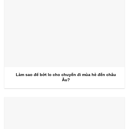
Làm sao để bớt lo cho chuyến đi mùa hè đến châu
Âu?