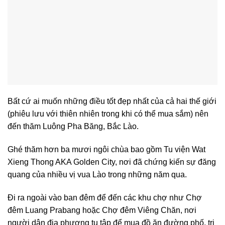
Bất cứ ai muốn những điều tốt đẹp nhất của cả hai thế giới
(phiêu lưu với thiên nhiên trong khi có thể mua sắm) nên
đến thăm Luông Pha Băng, Bắc Lào.
Ghé thăm hơn ba mươi ngôi chùa bao gồm Tu viện Wat
Xieng Thong AKA Golden City, nơi đã chứng kiến sự đăng
quang của nhiều vị vua Lào trong những năm qua.
Đi ra ngoài vào ban đêm để đến các khu chợ như Chợ
đêm Luang Prabang hoặc Chợ đêm Viêng Chăn, nơi
người dân địa phương tụ tập để mua đồ ăn đường phố, trị