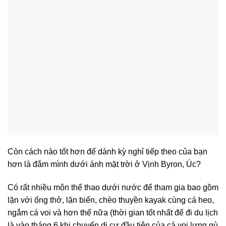
Còn cách nào tốt hơn để dành kỳ nghỉ tiếp theo của bạn
hơn là đắm mình dưới ánh mặt trời ở Vịnh Byron, Úc?
Có rất nhiều môn thể thao dưới nước để tham gia bao gồm
lặn với ống thở, lặn biển, chèo thuyền kayak cùng cá heo,
ngắm cá voi và hơn thế nữa (thời gian tốt nhất để đi du lịch
là vào tháng 6 khi chuyến di cư đầu tiên của cá voi lưng gù