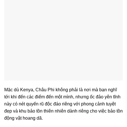
Mặc dù Kenya, Châu Phi không phải là nơi mà bạn nghĩ
tới khi đến các điểm đến một mình, nhưng ốc đảo yên tĩnh
này có nét quyến rũ độc đáo riêng với phong cảnh tuyệt
đẹp và khu bảo tồn thiên nhiên dành riêng cho việc bảo tồn
động vật hoang dã.