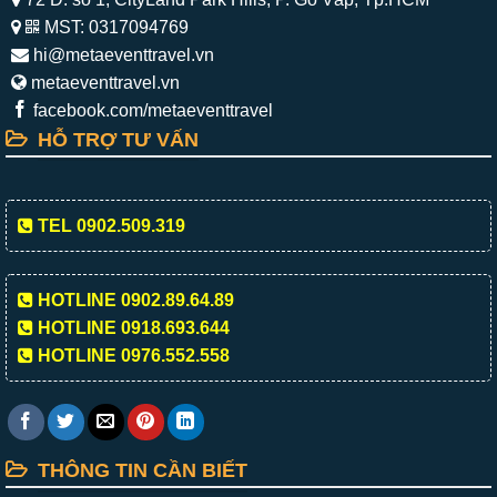
MST: 0317094769
hi@metaeventtravel.vn
metaeventtravel.vn
facebook.com/metaeventtravel
HỖ TRỢ TƯ VẤN
TEL 0902.509.319
HOTLINE 0902.89.64.89
HOTLINE 0918.693.644
HOTLINE 0976.552.558
THÔNG TIN CẦN BIẾT