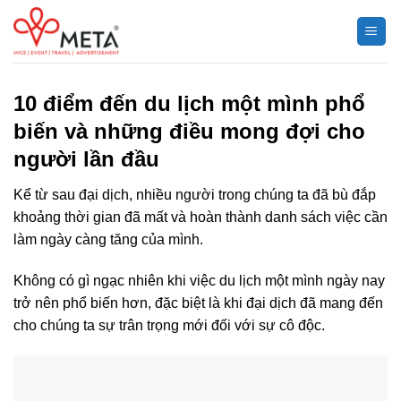
Chuyển
đến
nội
dung
10 điểm đến du lịch một mình phổ
biến và những điều mong đợi cho
người lần đầu
Kể từ sau đại dịch, nhiều người trong chúng ta đã bù đắp
khoảng thời gian đã mất và hoàn thành danh sách việc cần
làm ngày càng tăng của mình.
Không có gì ngạc nhiên khi việc du lịch một mình ngày nay
trở nên phổ biến hơn, đặc biệt là khi đại dịch đã mang đến
cho chúng ta sự trân trọng mới đối với sự cô độc.