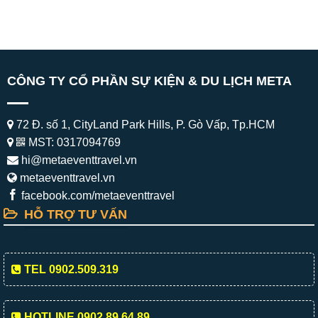
CÔNG TY CỔ PHẦN SỰ KIỆN & DU LỊCH META
72 Đ. số 1, CityLand Park Hills, P. Gò Vấp, Tp.HCM
MST: 0317094769
hi@metaeventtravel.vn
metaeventtravel.vn
facebook.com/metaeventtravel
HỖ TRỢ TƯ VẤN
TEL 0902.509.319
HOTLINE 0902.89.64.89