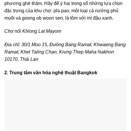
phương ghé thăm. Hãy để ý hai trong số những lựa chọn
đặc trưng của khu chợ: pla pao, một loại cá nướng phủ
muối và goong ob woon sen, là tôm với mì đậu xanh.
Chợ nổi Khlong Lat Mayom
Địa chỉ: 30/1 Moo 15, Đường Bang Ramat, Khwaeng Bang
Ramat, Khet Taling Chan, Krung Thep Maha Nakhon
10170, Thái Lan
2. Trung tâm văn hóa nghệ thuật Bangkok