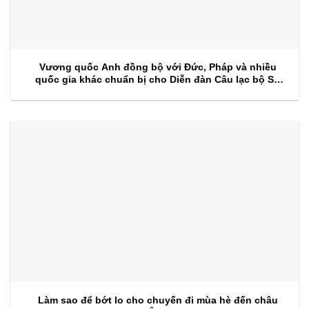
Vương quốc Anh đồng bộ với Đức, Pháp và nhiều
quốc gia khác chuẩn bị cho Diễn đàn Câu lạc bộ Sự
kiện 2026
Làm sao để bớt lo cho chuyến đi mùa hè đến châu