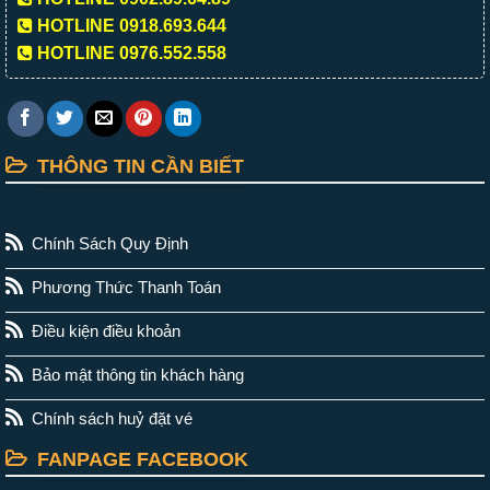
HOTLINE 0918.693.644
HOTLINE 0976.552.558
THÔNG TIN CẦN BIẾT
Chính Sách Quy Định
Phương Thức Thanh Toán
Điều kiện điều khoản
Bảo mật thông tin khách hàng
Chính sách huỷ đặt vé
FANPAGE FACEBOOK