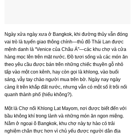
Ngày xửa ngày xưa ở Bangkok, khi đường thủy vẫn đóng
vai trò là tuyến giao thông chính—thủ đô Thái Lan được
mệnh danh là “Venice của Châu Á”—các khu chợ và cửa
hàng mọc lên trên mặt nước. Đồ tươi sống và các món ăn
theo yêu cầu được bán trên những chiếc thuyền gỗ nhỏ
tấp vào một con kênh, hay còn gọi là khlong, vào buổi
sáng, vẫy tay chào người mua trên bờ. Ngày nay ngày
càng ít trên khắp đất nước, nhưng vẫn có một số ít trôi nổi
quanh thành phố (hiểu không?).
Một là Chợ nổi Khlong Lat Mayom, nơi được biết đến với
bầu không khí trong lành và những món ăn ngon miệng.
Nằm ở ngoại ô Bangkok, khu chợ này tự hào có trải
nghiệm chân thực hơn vì chủ yếu được người dân địa