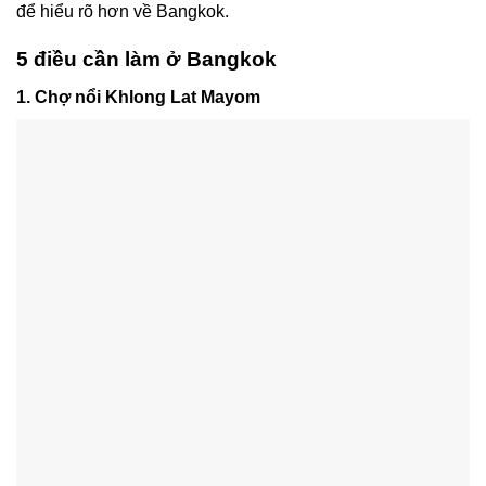
để hiểu rõ hơn về Bangkok.
5 điều cần làm ở Bangkok
1. Chợ nổi Khlong Lat Mayom