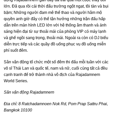
lớn. Đã qua rồi cái thời đấu trường ngột ngạt, tồi tàn và bụi
bặm; Những người đam mê thể thao và người hâm mộ
quyền anh giờ đây có thể tận hưởng những trận đấu hấp
dẫn trên màn hình LED lớn với hệ thống âm thanh và ánh
sáng hiện đại từ sự thoải mái của phòng VIP có máy lạnh
và ghế ngồi sang trọng, thoải mái. Ngoài ra còn có DJ biểu
diễn trực tiếp và các quầy đồ uống phục vụ đồ uống miễn
phí suốt đêm.
Sân vận động tổ chức một số đêm thi đấu mỗi tuần với các
võ sĩ Thái Lan và quốc tế, nam và nữ, cuối cùng tất cả đều
cạnh tranh để trở thành nhà vô địch của Rajadamnern
World Series.
Sân vận động Rajadamnern
Địa chỉ: 8 Ratchadamnoen Nok Rd, Pom Prap Sattru Phai,
Bangkok 10100