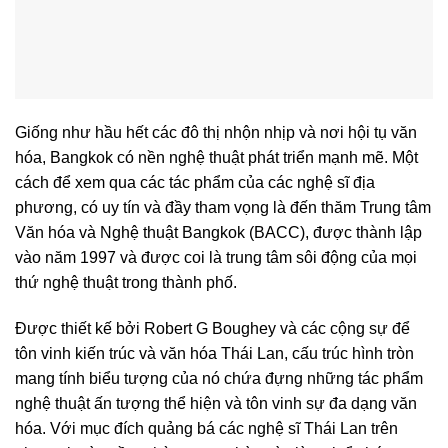
Giống như hầu hết các đô thị nhộn nhịp và nơi hội tụ văn
hóa, Bangkok có nền nghệ thuật phát triển mạnh mẽ. Một
cách để xem qua các tác phẩm của các nghệ sĩ địa
phương, có uy tín và đầy tham vọng là đến thăm Trung tâm
Văn hóa và Nghệ thuật Bangkok (BACC), được thành lập
vào năm 1997 và được coi là trung tâm sôi động của mọi
thứ nghệ thuật trong thành phố.
Được thiết kế bởi Robert G Boughey và các cộng sự để
tôn vinh kiến trúc và văn hóa Thái Lan, cấu trúc hình tròn
mang tính biểu tượng của nó chứa đựng những tác phẩm
nghệ thuật ấn tượng thể hiện và tôn vinh sự đa dạng văn
hóa. Với mục đích quảng bá các nghệ sĩ Thái Lan trên