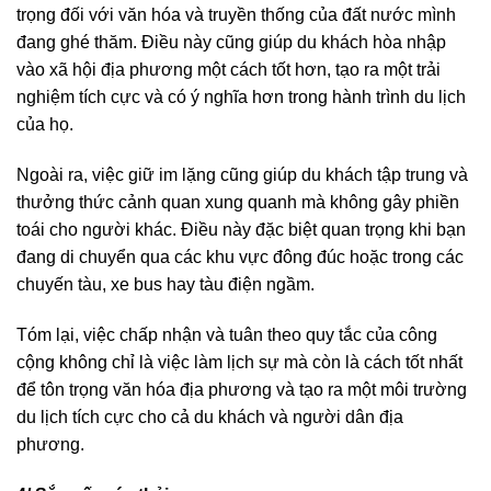
trọng đối với văn hóa và truyền thống của đất nước mình
đang ghé thăm. Điều này cũng giúp du khách hòa nhập
vào xã hội địa phương một cách tốt hơn, tạo ra một trải
nghiệm tích cực và có ý nghĩa hơn trong hành trình du lịch
của họ.
Ngoài ra, việc giữ im lặng cũng giúp du khách tập trung và
thưởng thức cảnh quan xung quanh mà không gây phiền
toái cho người khác. Điều này đặc biệt quan trọng khi bạn
đang di chuyển qua các khu vực đông đúc hoặc trong các
chuyến tàu, xe bus hay tàu điện ngầm.
Tóm lại, việc chấp nhận và tuân theo quy tắc của công
cộng không chỉ là việc làm lịch sự mà còn là cách tốt nhất
để tôn trọng văn hóa địa phương và tạo ra một môi trường
du lịch tích cực cho cả du khách và người dân địa
phương.