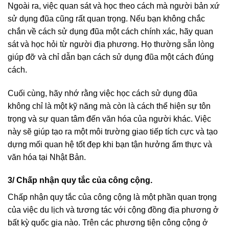
Ngoài ra, việc quan sát và học theo cách mà người bản xứ
sử dụng đũa cũng rất quan trọng. Nếu bạn không chắc
chắn về cách sử dụng đũa một cách chính xác, hãy quan
sát và học hỏi từ người địa phương. Họ thường sẵn lòng
giúp đỡ và chỉ dẫn bạn cách sử dụng đũa một cách đúng
cách.
Cuối cùng, hãy nhớ rằng việc học cách sử dụng đũa
không chỉ là một kỹ năng mà còn là cách thể hiện sự tôn
trọng và sự quan tâm đến văn hóa của người khác. Việc
này sẽ giúp tạo ra một môi trường giao tiếp tích cực và tạo
dựng mối quan hệ tốt đẹp khi bạn tận hưởng ẩm thực và
văn hóa tại Nhật Bản.
3/ Chấp nhận quy tắc của công cộng.
Chấp nhận quy tắc của công cộng là một phần quan trọng
của việc du lịch và tương tác với cộng đồng địa phương ở
bất kỳ quốc gia nào. Trên các phương tiện công cộng ở