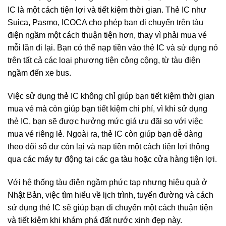
IC là một cách tiện lợi và tiết kiệm thời gian. Thẻ IC như
Suica, Pasmo, ICOCA cho phép bạn di chuyển trên tàu
điện ngầm một cách thuận tiện hơn, thay vì phải mua vé
mỗi lần đi lại. Bạn có thể nạp tiền vào thẻ IC và sử dụng nó
trên tất cả các loại phương tiện công cộng, từ tàu điện
ngầm đến xe bus.
Việc sử dụng thẻ IC không chỉ giúp bạn tiết kiệm thời gian
mua vé mà còn giúp bạn tiết kiệm chi phí, vì khi sử dụng
thẻ IC, bạn sẽ được hưởng mức giá ưu đãi so với việc
mua vé riêng lẻ. Ngoài ra, thẻ IC còn giúp bạn dễ dàng
theo dõi số dư còn lại và nạp tiền một cách tiện lợi thông
qua các máy tự động tại các ga tàu hoặc cửa hàng tiện lợi.
Với hệ thống tàu điện ngầm phức tạp nhưng hiệu quả ở
Nhật Bản, việc tìm hiểu về lịch trình, tuyến đường và cách
sử dụng thẻ IC sẽ giúp bạn di chuyển một cách thuận tiện
và tiết kiệm khi khám phá đất nước xinh đẹp này.