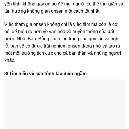
yên tĩnh, không gây ồn ào để mọi người có thể thư giãn và
tận hưởng không gian onsen một cách tốt nhất.
Việc tham gia onsen không chỉ là việc tắm mà còn là cơ
hội để hiểu rõ hơn về văn hóa và truyền thống của đất
nước Nhật Bản. Bằng cách tôn trọng các quy tắc và nghi
lễ, bạn sẽ có được trải nghiệm onsen đáng nhớ và tạo ra
một môi trường tích cực cho cả bản thân và những người
khác.
8/ Tìm hiểu về lịch trình tàu điện ngầm.