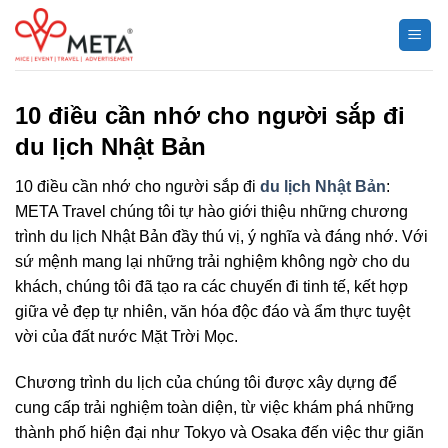
Chuyển
đến
nội
dung
10 điều cần nhớ cho người sắp đi
du lịch Nhật Bản
10 điều cần nhớ cho người sắp đi
du lịch Nhật Bản
:
META Travel chúng tôi tự hào giới thiệu những chương
trình du lịch Nhật Bản đầy thú vị, ý nghĩa và đáng nhớ. Với
sứ mệnh mang lại những trải nghiệm không ngờ cho du
khách, chúng tôi đã tạo ra các chuyến đi tinh tế, kết hợp
giữa vẻ đẹp tự nhiên, văn hóa độc đáo và ẩm thực tuyệt
vời của đất nước Mặt Trời Mọc.
Chương trình du lịch của chúng tôi được xây dựng để
cung cấp trải nghiệm toàn diện, từ việc khám phá những
thành phố hiện đại như Tokyo và Osaka đến việc thư giãn