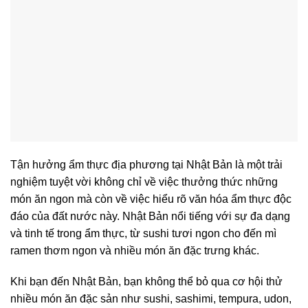
Tận hưởng ẩm thực địa phương tại Nhật Bản là một trải
nghiệm tuyệt vời không chỉ về việc thưởng thức những
món ăn ngon mà còn về việc hiểu rõ văn hóa ẩm thực độc
đáo của đất nước này. Nhật Bản nổi tiếng với sự đa dạng
và tinh tế trong ẩm thực, từ sushi tươi ngon cho đến mì
ramen thơm ngon và nhiều món ăn đặc trưng khác.
Khi bạn đến Nhật Bản, bạn không thể bỏ qua cơ hội thử
nhiều món ăn đặc sản như sushi, sashimi, tempura, udon,