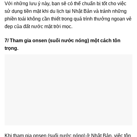
Với những lưu ý này, bạn sẽ có thể chuẩn bị tốt cho việc
sử dụng tiền mặt khi du lịch tại Nhật Bản và tránh những
phiền toái không cần thiết trong quá trình thưởng ngoạn vẻ
đẹp của đất nước mặt trời mọc.
7/ Tham gia onsen (suối nước nóng) một cách tôn
trọng.
Khi tham gia onsen (suối nước nóng) ở Nhật Bản, việc tôn