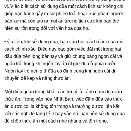
vị. Việc biết cách sử dụng đũa một cách lịch sự không chỉ
giúp bạn tránh gây ra sự phiền toái hoặc xúc phạm người
bản xứ mà còn tạo ra một ấn tượng tích cực khi bạn thể
hiện sự tôn trọng đối với văn hóa của họ.
Đầu tiên, khi sử dụng đũa, bạn cần học cách cầm đũa một
cách chính xác. Điều này bao gồm việc đặt một trong hai
đầu đũa trên lòng bàn tay và giữ chúng bằng ngón cái và
ngón trỏ, trong khi ngón tay áp út giữ đũa ở phía dưới.
Ngón tay trỏ nên giữ đũa cố định trong khi ngón cái di
chuyển để kẹp và nâng thức ăn.
Một điều quan trọng khác cần lưu ý là tránh đâm đũa vào
thức ăn. Trong văn hóa Nhật Bản, việc đâm đũa vào thức
ăn được coi là không tôn trọng và thường được liên kết
với các nghi lễ tang tế. Thay vào đó, bạn nên sử dụng đũa
để chộp thức ăn một cách nhẹ nhàng và tôn trọng.