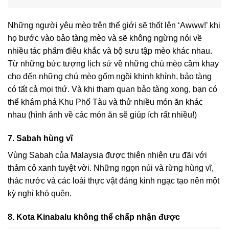
Những người yêu mèo trên thế giới sẽ thốt lên ‘Awww!’ khi
họ bước vào bảo tàng mèo và sẽ không ngừng nói về
nhiều tác phẩm điêu khắc và bộ sưu tập mèo khác nhau.
Từ những bức tượng lịch sử về những chú mèo cầm khay
cho đến những chú mèo gốm ngồi khinh khỉnh, bảo tàng
có tất cả mọi thứ. Và khi tham quan bảo tàng xong, bạn có
thể khám phá Khu Phố Tàu và thử nhiều món ăn khác
nhau (hình ảnh về các món ăn sẽ giúp ích rất nhiều!)
7. Sabah hùng vĩ
Vùng Sabah của Malaysia được thiên nhiên ưu đãi với
thảm cỏ xanh tuyệt vời. Những ngọn núi và rừng hùng vĩ,
thác nước và các loài thực vật đáng kinh ngạc tạo nên một
kỳ nghỉ khó quên.
8. Kota Kinabalu không thể chấp nhận được