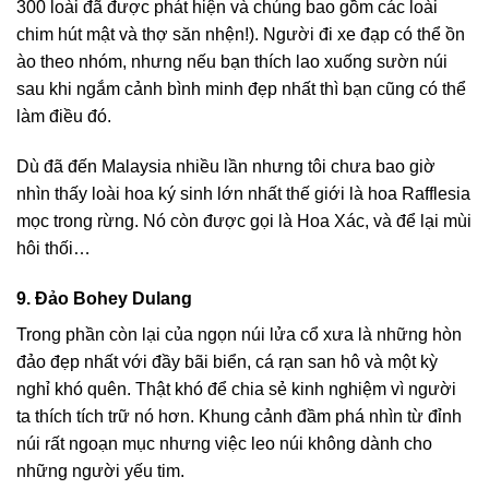
300 loài đã được phát hiện và chúng bao gồm các loài
chim hút mật và thợ săn nhện!). Người đi xe đạp có thể ồn
ào theo nhóm, nhưng nếu bạn thích lao xuống sườn núi
sau khi ngắm cảnh bình minh đẹp nhất thì bạn cũng có thể
làm điều đó.
Dù đã đến Malaysia nhiều lần nhưng tôi chưa bao giờ
nhìn thấy loài hoa ký sinh lớn nhất thế giới là hoa Rafflesia
mọc trong rừng. Nó còn được gọi là Hoa Xác, và để lại mùi
hôi thối…
9. Đảo Bohey Dulang
Trong phần còn lại của ngọn núi lửa cổ xưa là những hòn
đảo đẹp nhất với đầy bãi biển, cá rạn san hô và một kỳ
nghỉ khó quên. Thật khó để chia sẻ kinh nghiệm vì người
ta thích tích trữ nó hơn. Khung cảnh đầm phá nhìn từ đỉnh
núi rất ngoạn mục nhưng việc leo núi không dành cho
những người yếu tim.