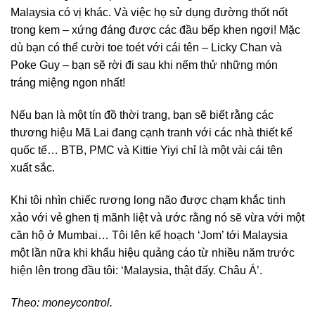
Malaysia có vị khác. Và việc họ sử dụng đường thốt nốt
trong kem – xứng đáng được các đầu bếp khen ngợi! Mặc
dù bạn có thể cười toe toét với cái tên – Licky Chan và
Poke Guy – bạn sẽ rời đi sau khi nếm thử những món
tráng miệng ngon nhất!
Nếu bạn là một tín đồ thời trang, bạn sẽ biết rằng các
thương hiệu Mã Lai đang cạnh tranh với các nhà thiết kế
quốc tế… BTB, PMC và Kittie Yiyi chỉ là một vài cái tên
xuất sắc.
Khi tôi nhìn chiếc rương long não được chạm khắc tinh
xảo với vẻ ghen tị mãnh liệt và ước rằng nó sẽ vừa với một
căn hộ ở Mumbai… Tôi lên kế hoạch ‘Jom’ tới Malaysia
một lần nữa khi khẩu hiệu quảng cáo từ nhiều năm trước
hiện lên trong đầu tôi: ‘Malaysia, thật đấy. Châu Á’.
Theo: moneycontrol.