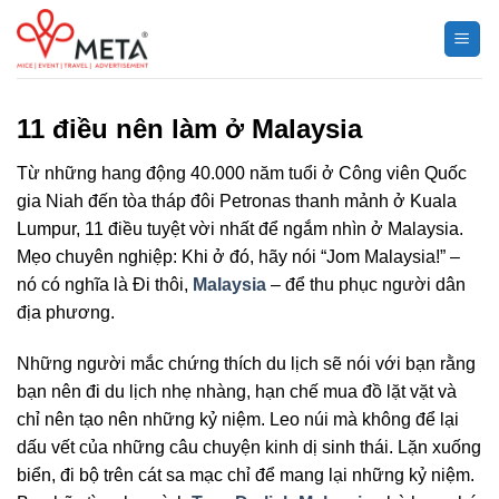
Chuyển
đến
nội
dung
11 điều nên làm ở Malaysia
Từ những hang động 40.000 năm tuổi ở Công viên Quốc
gia Niah đến tòa tháp đôi Petronas thanh mảnh ở Kuala
Lumpur, 11 điều tuyệt vời nhất để ngắm nhìn ở Malaysia.
Mẹo chuyên nghiệp: Khi ở đó, hãy nói “Jom Malaysia!” –
nó có nghĩa là Đi thôi,
Malaysia
– để thu phục người dân
địa phương.
Những người mắc chứng thích du lịch sẽ nói với bạn rằng
bạn nên đi du lịch nhẹ nhàng, hạn chế mua đồ lặt vặt và
chỉ nên tạo nên những kỷ niệm. Leo núi mà không để lại
dấu vết của những câu chuyện kinh dị sinh thái. Lặn xuống
biển, đi bộ trên cát sa mạc chỉ để mang lại những kỷ niệm.