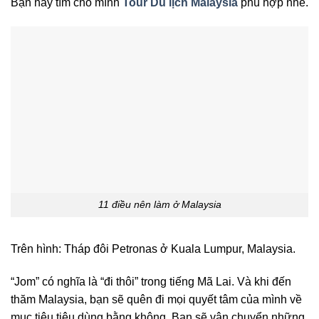
Bạn hãy tìm cho mình
Tour Du lịch Malaysia
phù hợp nhé.
11 điều nên làm ở Malaysia
Trên hình: Tháp đôi Petronas ở Kuala Lumpur, Malaysia.
“Jom” có nghĩa là “đi thôi” trong tiếng Mã Lai. Và khi đến
thăm Malaysia, bạn sẽ quên đi mọi quyết tâm của mình về
mục tiêu tiêu dùng bằng không. Bạn sẽ vận chuyển những