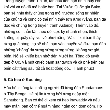
Trong truyện tranh TinTin, lần đầu tiên bạn nhìn thấy con
khỉ vòi và nó đã mê hoặc bạn. Tại Vườn Quốc gia Bako,
bạn sẽ nhìn thấy chúng trong môi trường sống tự nhiên
của chúng và cũng có thể nhìn thấy lợn rừng (vâng, bạn đã
đọc về chúng trong truyện tranh Asterix!). Thêm vào đó,
những con thằn lằn theo dõi cực kỳ nhanh nhẹn, thích
không bị quấy rầy, vui vẻ phơi nắng. Và chỉ khi bạn thấy
rừng quá nóng, họ sẽ nhét bạn vào thuyền và đưa bạn đến
những ‘chồng’ đá sừng sững sừng sững, không sợ gió,
biển. Nó sẽ khiến bạn nhớ đến Mười hai Tông đồ tuyệt
đẹp ở Úc. Và một chiếc bánh sandwich và cà phê trên bãi
biển cát trắng sau tất cả hoạt động đó… Hạnh phúc!
5. Cá heo ở Kuching
Hầu hết chúng ta, những người đã từng đến Sundarbans
ở Tây Bengal, sẽ bị ấn tượng bởi rừng ngập mặn
Santubong. Bạn có thể đi xem cá heo Irrawaddy và nếu
may mắn, bạn có thể ngắm hàng ngàn con đom đóm. Họ