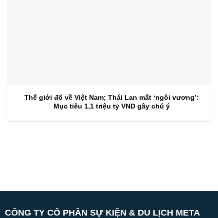
Thế giới đổ về Việt Nam; Thái Lan mất ‘ngôi vương’:
Mục tiêu 1,1 triệu tỷ VND gây chú ý
CÔNG TY CỔ PHẦN SỰ KIỆN & DU LỊCH META