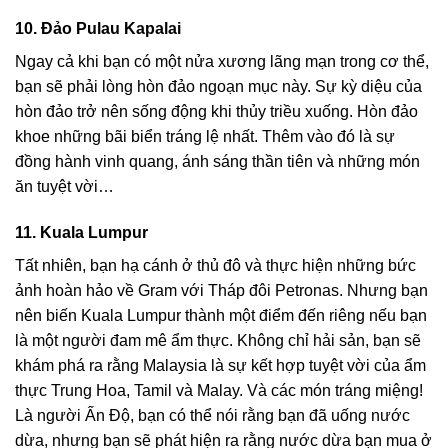
10. Đảo Pulau Kapalai
Ngay cả khi bạn có một nửa xương lãng mạn trong cơ thể,
bạn sẽ phải lòng hòn đảo ngoạn mục này. Sự kỳ diệu của
hòn đảo trở nên sống động khi thủy triều xuống. Hòn đảo
khoe những bãi biển tráng lệ nhất. Thêm vào đó là sự
đồng hành vinh quang, ánh sáng thần tiên và những món
ăn tuyệt vời…
11. Kuala Lumpur
Tất nhiên, bạn hạ cánh ở thủ đô và thực hiện những bức
ảnh hoàn hảo về Gram với Tháp đôi Petronas. Nhưng bạn
nên biến Kuala Lumpur thành một điểm đến riêng nếu bạn
là một người đam mê ẩm thực. Không chỉ hải sản, bạn sẽ
khám phá ra rằng Malaysia là sự kết hợp tuyệt vời của ẩm
thực Trung Hoa, Tamil và Malay. Và các món tráng miệng!
Là người Ấn Độ, bạn có thể nói rằng bạn đã uống nước
dừa, nhưng bạn sẽ phát hiện ra rằng nước dừa bạn mua ở