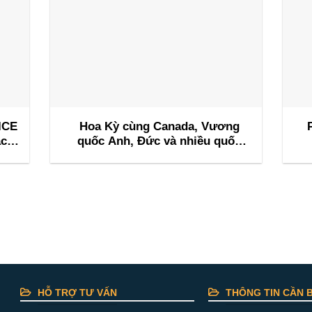
ICE
Hoa Kỳ cùng Canada, Vương
ác
quốc Anh, Đức và nhiều quốc
hội
gia khác tổ chức sự kiện M&I
d
ai
Flagship Nashville 2026
HỖ TRỢ TƯ VẤN
THÔNG TIN CẦN B