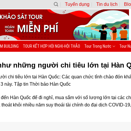
Tuyển dụng
Tin du lịch
Blo
M BUILDING
TOUR KẾT HỢP HỘI NGHỊ-HỘI THẢO
Tour Trong Nước
Tour N
 như những người chi tiêu lớn tại Hàn 
ời chi tiêu lớn tại Hàn Quốc: Các quan chức tỉnh chào đón kh
 3 này. Tập tin Thời báo Hàn Quốc
đến Hàn Quốc để đi nghỉ, mua sắm với số lượng lớn tại các ch
hoát khỏi nhiều năm suy thoái tài chính do đại dịch COVID-19, 