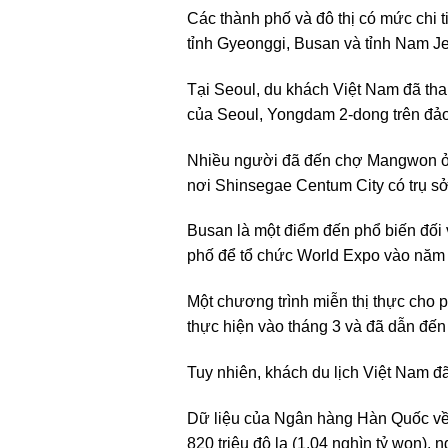
Các thành phố và đô thị có mức chi 
tỉnh Gyeonggi, Busan và tỉnh Nam Je
Tại Seoul, du khách Việt Nam đã th
của Seoul, Yongdam 2-dong trên đảo
Nhiều người đã đến chợ Mangwon ở 
nơi Shinsegae Centum City có trụ sở
Busan là một điểm đến phổ biến đối 
phố để tổ chức World Expo vào năm
Một chương trình miễn thị thực cho 
thực hiện vào tháng 3 và đã dẫn đến 
Tuy nhiên, khách du lịch Việt Nam đã
Dữ liệu của Ngân hàng Hàn Quốc về s
820 triệu đô la (1,04 nghìn tỷ won),