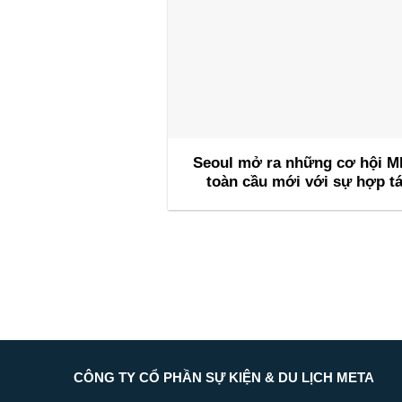
Seoul mở ra những cơ hội M
toàn cầu mới với sự hợp t
cùng INCON để thu hút các 
nghị quốc tế trong tương l
CÔNG TY CỔ PHẦN SỰ KIỆN & DU LỊCH META