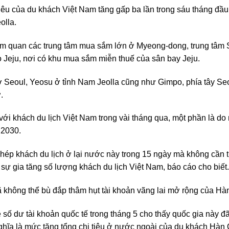
tiêu của du khách Việt Nam tăng gấp ba lần trong sáu tháng đầ
olla.
am quan các trung tâm mua sắm lớn ở Myeong-dong, trung tâm 
 Jeju, nơi có khu mua sắm miễn thuế của sân bay Jeju.
Seoul, Yeosu ở tỉnh Nam Jeolla cũng như Gimpo, phía tây S
.
với khách du lịch Việt Nam trong vài tháng qua, một phần là d
 2030.
phép khách du lịch ở lại nước này trong 15 ngày mà không cần 
sự gia tăng số lượng khách du lịch Việt Nam, báo cáo cho biết.
 không thể bù đắp thâm hụt tài khoản vãng lai mở rộng của Hàn
ố dư tài khoản quốc tế trong tháng 5 cho thấy quốc gia này đã 
 nghĩa là mức tăng tổng chi tiêu ở nước ngoài của du khách Hàn