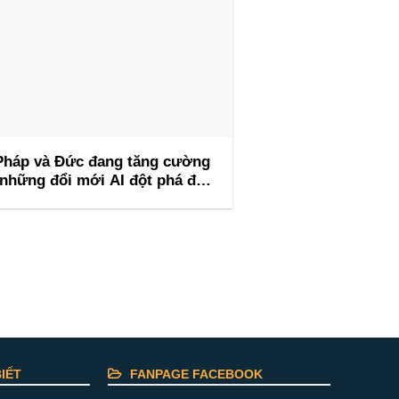
Pháp và Đức đang tăng cường
những đổi mới AI đột phá để
ẫn đầu Hội nghị thượng đỉnh AI
Barcelona
IẾT
FANPAGE FACEBOOK