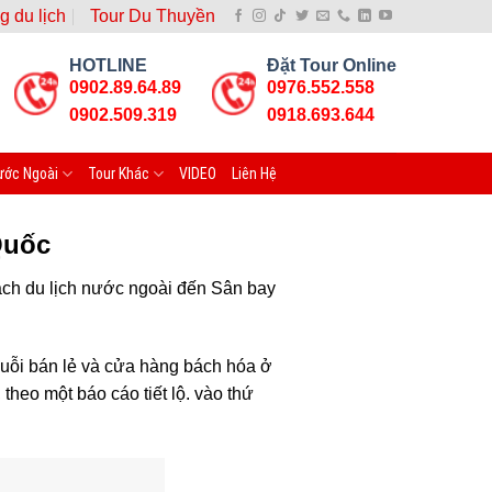
g du lịch
Tour Du Thuyền
HOTLINE
Đặt Tour Online
0902.89.64.89
0976.552.558
0902.509.319
0918.693.644
ước Ngoài
Tour Khác
VIDEO
Liên Hệ
Quốc
ách du lịch nước ngoài đến Sân bay
uỗi bán lẻ và cửa hàng bách hóa ở
theo một báo cáo tiết lộ. vào thứ