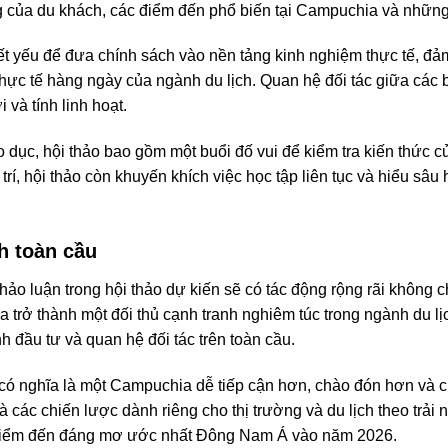
g của du khách, các điểm đến phổ biến tại Campuchia và những
t yếu để đưa chính sách vào nền tảng kinh nghiệm thực tế, đả
hực tế hàng ngày của ngành du lịch. Quan hệ đối tác giữa cá
 và tính linh hoạt.
 dục, hội thảo bao gồm một buổi đố vui để kiểm tra kiến ​​thức
rí, hội thảo còn khuyến khích việc học tập liên tục và hiểu sâu
ch toàn cầu
ảo luận trong hội thảo dự kiến ​​sẽ có tác động rộng rãi không
 trở thành một đối thủ cạnh tranh nghiêm túc trong ngành du lị
h đầu tư và quan hệ đối tác trên toàn cầu.
 có nghĩa là một Campuchia dễ tiếp cận hơn, chào đón hơn và c
à các chiến lược dành riêng cho thị trường và du lịch theo trải
 điểm đến đáng mơ ước nhất Đông Nam Á vào năm 2026.