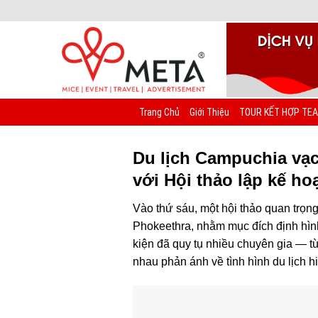
Chuyển
đến
nội
dung
Trang Chủ
Giới Thiệu
TOUR KẾT HỢP TEA
Du lịch Campuchia vạc
với Hội thảo lập kế h
Vào thứ sáu, một hội thảo quan trọng
Phokeethra, nhằm mục đích định hìn
kiện đã quy tụ nhiều chuyên gia — t
nhau phản ánh về tình hình du lịch h