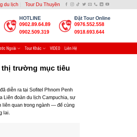
g du lịch
Tour Du Thuyền
HOTLINE
Đặt Tour Online
0902.89.64.89
0976.552.558
0902.509.319
0918.693.644
ước Ngoài
Tour Khác
VIDEO
Liên Hệ
thị trường mục tiêu
 đã diễn ra tại Sofitel Phnom Penh
ủa Liên đoàn du lịch Campuchia, sự
ên liên quan trong ngành — để cùng
 lai.