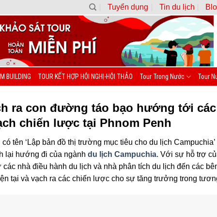
Tuyển dụng
Tin du lịch
Blo
M BUILDING
TOUR KẾT HỢP HỘI NGHỊ-HỘI THẢO
Tour Trong Nước
Tour N
h ra con đường táo bạo hướng tới các 
oạch chiến lược tại Phnom Penh
 có tên ‘Lập bản đồ thị trường mục tiêu cho du lịch Campuchia’
h lại hướng đi của ngành
du lịch Campuchia
. Với sự hỗ trợ c
ừ các nhà điều hành du lịch và nhà phân tích du lịch đến các b
iện tại và vạch ra các chiến lược cho sự tăng trưởng trong tương