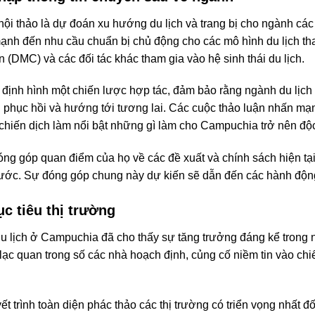
hội thảo là dự đoán xu hướng du lịch và trang bị cho ngành cá
h đến nhu cầu chuẩn bị chủ động cho các mô hình du lịch thay
ến (DMC) và các đối tác khác tham gia vào hệ sinh thái du lịch.
 định hình một chiến lược hợp tác, đảm bảo rằng ngành du lịch
phục hồi và hướng tới tương lai. Các cuộc thảo luận nhấn mạn
chiến dịch làm nổi bật những gì làm cho Campuchia trở nên độ
ng góp quan điểm của họ về các đề xuất và chính sách hiện tạ
nước. Sự đóng góp chung này dự kiến ​​sẽ dẫn đến các hành độ
c tiêu thị trường
u lịch ở Campuchia đã cho thấy sự tăng trưởng đáng kể trong
ạc quan trong số các nhà hoạch định, củng cố niềm tin vào chiế
t trình toàn diện phác thảo các thị trường có triển vọng nhất