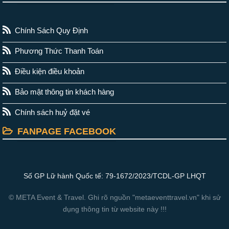
Chính Sách Quy Định
Phương Thức Thanh Toán
Điều kiện điều khoản
Bảo mật thông tin khách hàng
Chính sách huỷ đặt vé
FANPAGE FACEBOOK
Số GP Lữ hành Quốc tế: 79-1672/2023/TCDL-GP LHQT
© META Event & Travel. Ghi rõ nguồn "metaeventtravel.vn" khi sử
dụng thông tin từ website này !!!