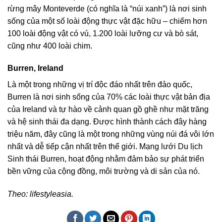
rừng mây Monteverde (có nghĩa là “núi xanh”) là nơi sinh
sống của một số loài động thực vật đặc hữu – chiếm hơn
100 loài động vật có vú, 1.200 loài lưỡng cư và bò sát,
cũng như 400 loài chim.
Burren, Ireland
Là một trong những vị trí độc đáo nhất trên đảo quốc,
Burren là nơi sinh sống của 70% các loài thực vật bản địa
của Ireland và tự hào về cảnh quan gồ ghề như mặt trăng
và hệ sinh thái đa dạng. Được hình thành cách đây hàng
triệu năm, đây cũng là một trong những vùng núi đá vôi lớn
nhất và dễ tiếp cận nhất trên thế giới. Mạng lưới Du lịch
Sinh thái Burren, hoạt động nhằm đảm bảo sự phát triển
bền vững của cộng đồng, môi trường và di sản của nó.
Theo: lifestyleasia.