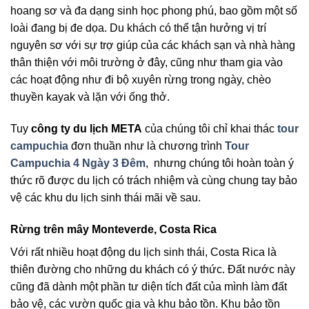
hoang sơ và đa dạng sinh học phong phú, bao gồm một số
loài đang bị đe dọa. Du khách có thể tận hưởng vị trí
nguyên sơ với sự trợ giúp của các khách sạn và nhà hàng
thân thiện với môi trường ở đây, cũng như tham gia vào
các hoạt động như đi bộ xuyên rừng trong ngày, chèo
thuyền kayak và lặn với ống thở.
Tuy
công ty du lịch META
của chúng tôi chỉ khai thác
tour
campuchia
đơn thuần như là chương trình
Tour
Campuchia 4 Ngày 3 Đêm
, nhưng chúng tôi hoàn toàn ý
thức rõ được du lịch có trách nhiệm và cùng chung tay bảo
vệ các khu du lịch sinh thái mãi về sau.
Rừng trên mây Monteverde, Costa Rica
Với rất nhiều hoạt động du lịch sinh thái, Costa Rica là
thiên đường cho những du khách có ý thức. Đất nước này
cũng đã dành một phần tư diện tích đất của mình làm đất
bảo vệ, các vườn quốc gia và khu bảo tồn. Khu bảo tồn