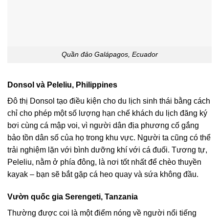
Quần đảo Galápagos, Ecuador
Donsol và Peleliu, Philippines
Đô thị Donsol tạo điều kiện cho du lịch sinh thái bằng cách
chỉ cho phép một số lượng hạn chế khách du lịch đăng ký
bơi cùng cá mập voi, vì người dân địa phương cố gắng
bảo tồn dân số của họ trong khu vực. Người ta cũng có thể
trải nghiệm lặn với bình dưỡng khí với cá đuối. Tương tự,
Peleliu, nằm ở phía đông, là nơi tốt nhất để chèo thuyền
kayak – bạn sẽ bắt gặp cá heo quay và sứa không đầu.
Vườn quốc gia Serengeti, Tanzania
Thường được coi là một điểm nóng về người nổi tiếng