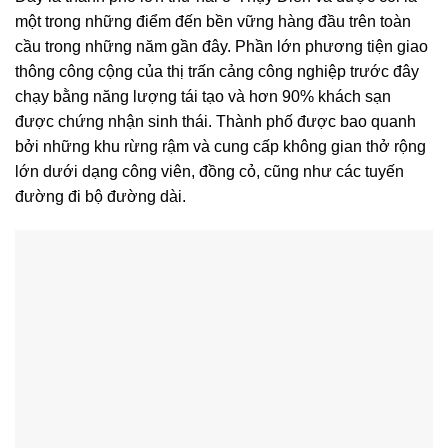
một trong những điểm đến bền vững hàng đầu trên toàn
cầu trong những năm gần đây. Phần lớn phương tiện giao
thông công cộng của thị trấn cảng công nghiệp trước đây
chạy bằng năng lượng tái tạo và hơn 90% khách sạn
được chứng nhận sinh thái. Thành phố được bao quanh
bởi những khu rừng rậm và cung cấp không gian thở rộng
lớn dưới dạng công viên, đồng cỏ, cũng như các tuyến
đường đi bộ đường dài.