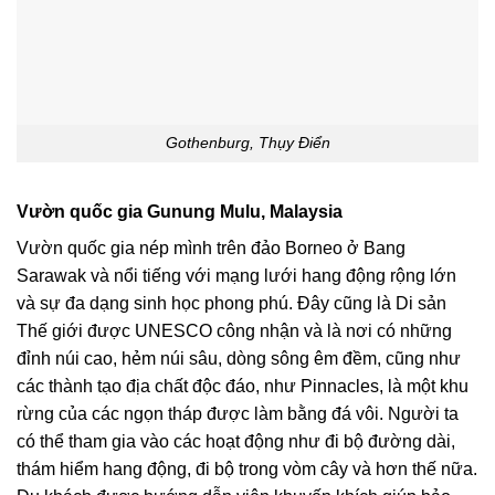
Gothenburg, Thụy Điển
Vườn quốc gia Gunung Mulu, Malaysia
Vườn quốc gia nép mình trên đảo Borneo ở Bang
Sarawak và nổi tiếng với mạng lưới hang động rộng lớn
và sự đa dạng sinh học phong phú. Đây cũng là Di sản
Thế giới được UNESCO công nhận và là nơi có những
đỉnh núi cao, hẻm núi sâu, dòng sông êm đềm, cũng như
các thành tạo địa chất độc đáo, như Pinnacles, là một khu
rừng của các ngọn tháp được làm bằng đá vôi. Người ta
có thể tham gia vào các hoạt động như đi bộ đường dài,
thám hiểm hang động, đi bộ trong vòm cây và hơn thế nữa.