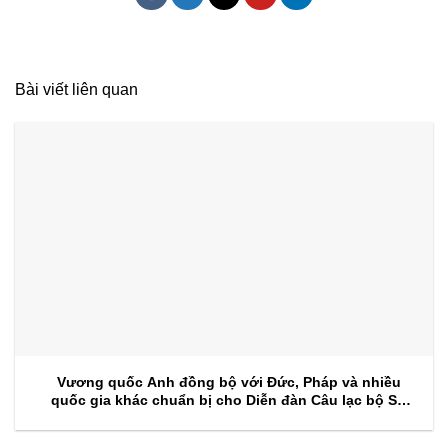
Bài viết liên quan
Vương quốc Anh đồng bộ với Đức, Pháp và nhiều
quốc gia khác chuẩn bị cho Diễn đàn Câu lạc bộ Sự
kiện 2026