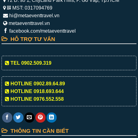
72 Đ. số 1, CityLand Park Hills, P. Gò Vấp, Tp.HCM
MST: 0317094769
hi@metaeventtravel.vn
metaeventtravel.vn
facebook.com/metaeventtravel
HỖ TRỢ TƯ VẤN
TEL 0902.509.319
HOTLINE 0902.89.64.89
HOTLINE 0918.693.644
HOTLINE 0976.552.558
THÔNG TIN CẦN BIẾT