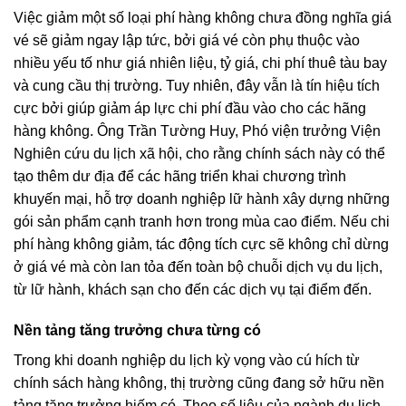
Việc giảm một số loại phí hàng không chưa đồng nghĩa giá
vé sẽ giảm ngay lập tức, bởi giá vé còn phụ thuộc vào
nhiều yếu tố như giá nhiên liệu, tỷ giá, chi phí thuê tàu bay
và cung cầu thị trường. Tuy nhiên, đây vẫn là tín hiệu tích
cực bởi giúp giảm áp lực chi phí đầu vào cho các hãng
hàng không. Ông Trần Tường Huy, Phó viện trưởng Viện
Nghiên cứu du lịch xã hội, cho rằng chính sách này có thể
tạo thêm dư địa để các hãng triển khai chương trình
khuyến mại, hỗ trợ doanh nghiệp lữ hành xây dựng những
gói sản phẩm cạnh tranh hơn trong mùa cao điểm. Nếu chi
phí hàng không giảm, tác động tích cực sẽ không chỉ dừng
ở giá vé mà còn lan tỏa đến toàn bộ chuỗi dịch vụ du lịch,
từ lữ hành, khách sạn cho đến các dịch vụ tại điểm đến.
Nền tảng tăng trưởng chưa từng có
Trong khi doanh nghiệp du lịch kỳ vọng vào cú hích từ
chính sách hàng không, thị trường cũng đang sở hữu nền
tảng tăng trưởng hiếm có. Theo số liệu của ngành du lịch,