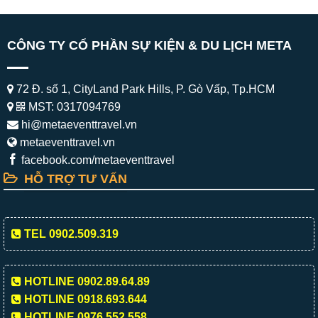
CÔNG TY CỔ PHẦN SỰ KIỆN & DU LỊCH META
72 Đ. số 1, CityLand Park Hills, P. Gò Vấp, Tp.HCM
MST: 0317094769
hi@metaeventtravel.vn
metaeventtravel.vn
facebook.com/metaeventtravel
HỖ TRỢ TƯ VẤN
TEL 0902.509.319
HOTLINE 0902.89.64.89
HOTLINE 0918.693.644
HOTLINE 0976.552.558