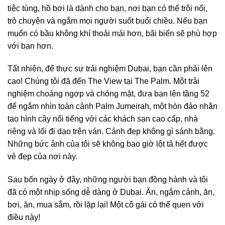
tiệc tùng, hồ bơi là dành cho bạn, nơi bạn có thể trôi nổi,
trò chuyện và ngắm mọi người suốt buổi chiều. Nếu bạn
muốn có bầu không khí thoải mái hơn, bãi biển sẽ phù hợp
với bạn hơn.
Tất nhiên, để thực sự trải nghiệm Dubai, bạn cần phải lên
cao! Chúng tôi đã đến The View tại The Palm. Một trải
nghiệm choáng ngợp và chóng mặt, đưa bạn lên tầng 52
để ngắm nhìn toàn cảnh Palm Jumeirah, một hòn đảo nhân
tạo hình cây nổi tiếng với các khách sạn cao cấp, nhà
riêng và lối đi dạo trên ván. Cảnh đẹp không gì sánh bằng.
Những bức ảnh của tôi sẽ không bao giờ lột tả hết được
vẻ đẹp của nơi này.
Sau bốn ngày ở đây, những người bạn đồng hành và tôi
đã có một nhịp sống dễ dàng ở Dubai. Ăn, ngắm cảnh, ăn,
bơi, ăn, mua sắm, rồi lặp lại! Một cô gái có thể quen với
điều này!