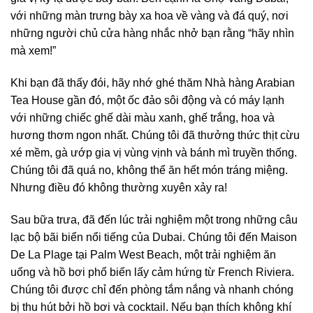
với những màn trưng bày xa hoa về vàng và đá quý, nơi
những người chủ cửa hàng nhắc nhở bạn rằng “hãy nhìn
mà xem!”
Khi bạn đã thấy đói, hãy nhớ ghé thăm Nhà hàng Arabian
Tea House gần đó, một ốc đảo sôi động và có máy lạnh
với những chiếc ghế dài màu xanh, ghế trắng, hoa và
hương thơm ngon nhất. Chúng tôi đã thưởng thức thịt cừu
xé mềm, gà ướp gia vị vùng vịnh và bánh mì truyền thống.
Chúng tôi đã quá no, không thể ăn hết món tráng miệng.
Nhưng điều đó không thường xuyên xảy ra!
Sau bữa trưa, đã đến lúc trải nghiệm một trong những câu
lạc bộ bãi biển nổi tiếng của Dubai. Chúng tôi đến Maison
De La Plage tại Palm West Beach, một trải nghiệm ăn
uống và hồ bơi phổ biến lấy cảm hứng từ French Riviera.
Chúng tôi được chỉ đến phòng tắm nắng và nhanh chóng
bị thu hút bởi hồ bơi và cocktail. Nếu bạn thích không khí