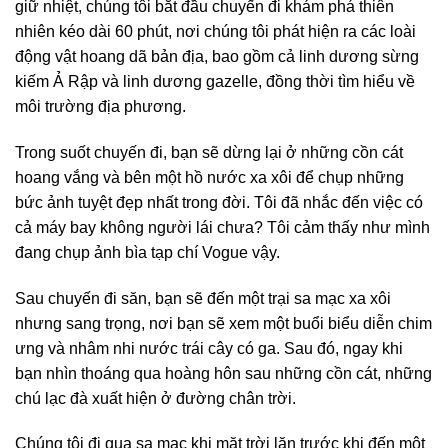
giữ nhiệt, chúng tôi bắt đầu chuyến đi khám phá thiên
nhiên kéo dài 60 phút, nơi chúng tôi phát hiện ra các loài
động vật hoang dã bản địa, bao gồm cả linh dương sừng
kiếm Ả Rập và linh dương gazelle, đồng thời tìm hiểu về
môi trường địa phương.
Trong suốt chuyến đi, bạn sẽ dừng lại ở những cồn cát
hoang vắng và bên một hồ nước xa xôi để chụp những
bức ảnh tuyệt đẹp nhất trong đời. Tôi đã nhắc đến việc có
cả máy bay không người lái chưa? Tôi cảm thấy như mình
đang chụp ảnh bìa tạp chí Vogue vậy.
Sau chuyến đi săn, bạn sẽ đến một trại sa mạc xa xôi
nhưng sang trọng, nơi bạn sẽ xem một buổi biểu diễn chim
ưng và nhâm nhi nước trái cây có ga. Sau đó, ngay khi
bạn nhìn thoáng qua hoàng hôn sau những cồn cát, những
chú lạc đà xuất hiện ở đường chân trời.
Chúng tôi đi qua sa mạc khi mặt trời lặn trước khi đến một