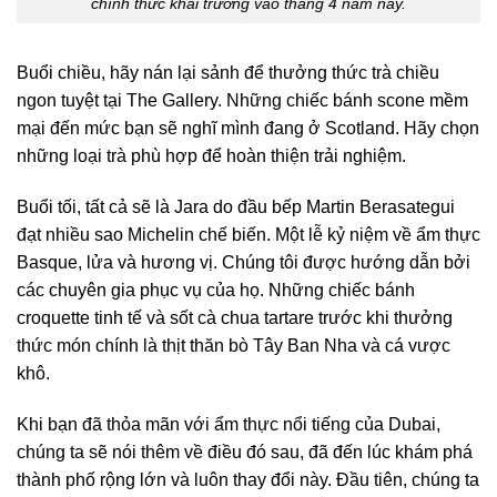
chính thức khai trương vào tháng 4 năm nay.
Buổi chiều, hãy nán lại sảnh để thưởng thức trà chiều
ngon tuyệt tại The Gallery. Những chiếc bánh scone mềm
mại đến mức bạn sẽ nghĩ mình đang ở Scotland. Hãy chọn
những loại trà phù hợp để hoàn thiện trải nghiệm.
Buổi tối, tất cả sẽ là Jara do đầu bếp Martin Berasategui
đạt nhiều sao Michelin chế biến. Một lễ kỷ niệm về ẩm thực
Basque, lửa và hương vị. Chúng tôi được hướng dẫn bởi
các chuyên gia phục vụ của họ. Những chiếc bánh
croquette tinh tế và sốt cà chua tartare trước khi thưởng
thức món chính là thịt thăn bò Tây Ban Nha và cá vược
khô.
Khi bạn đã thỏa mãn với ẩm thực nổi tiếng của Dubai,
chúng ta sẽ nói thêm về điều đó sau, đã đến lúc khám phá
thành phố rộng lớn và luôn thay đổi này. Đầu tiên, chúng ta