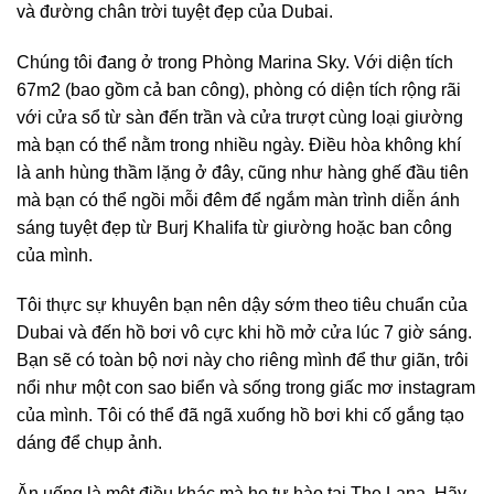
và đường chân trời tuyệt đẹp của Dubai.
Chúng tôi đang ở trong Phòng Marina Sky. Với diện tích
67m2 (bao gồm cả ban công), phòng có diện tích rộng rãi
với cửa sổ từ sàn đến trần và cửa trượt cùng loại giường
mà bạn có thể nằm trong nhiều ngày. Điều hòa không khí
là anh hùng thầm lặng ở đây, cũng như hàng ghế đầu tiên
mà bạn có thể ngồi mỗi đêm để ngắm màn trình diễn ánh
sáng tuyệt đẹp từ Burj Khalifa từ giường hoặc ban công
của mình.
Tôi thực sự khuyên bạn nên dậy sớm theo tiêu chuẩn của
Dubai và đến hồ bơi vô cực khi hồ mở cửa lúc 7 giờ sáng.
Bạn sẽ có toàn bộ nơi này cho riêng mình để thư giãn, trôi
nổi như một con sao biển và sống trong giấc mơ instagram
của mình. Tôi có thể đã ngã xuống hồ bơi khi cố gắng tạo
dáng để chụp ảnh.
Ăn uống là một điều khác mà họ tự hào tại The Lana. Hãy