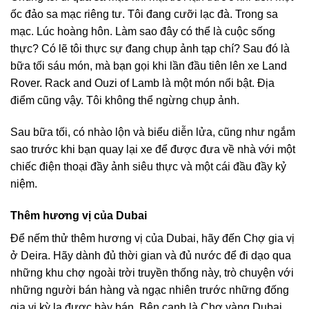
ốc đảo sa mạc riêng tư. Tôi đang cưỡi lạc đà. Trong sa
mạc. Lúc hoàng hôn. Làm sao đây có thể là cuộc sống
thực? Có lẽ tôi thực sự đang chụp ảnh tạp chí? Sau đó là
bữa tối sáu món, mà bạn gọi khi lần đầu tiên lên xe Land
Rover. Rack and Ouzi of Lamb là một món nổi bật. Địa
điểm cũng vậy. Tôi không thể ngừng chụp ảnh.
Sau bữa tối, có nhào lộn và biểu diễn lửa, cũng như ngắm
sao trước khi bạn quay lại xe để được đưa về nhà với một
chiếc điện thoại đầy ảnh siêu thực và một cái đầu đầy kỷ
niệm.
Thêm hương vị của Dubai
Để nếm thử thêm hương vị của Dubai, hãy đến Chợ gia vị
ở Deira. Hãy dành đủ thời gian và đủ nước để đi dạo qua
những khu chợ ngoài trời truyền thống này, trò chuyện với
những người bán hàng và ngạc nhiên trước những đống
gia vị kỳ lạ được bày bán. Bên cạnh là Chợ vàng Dubai,