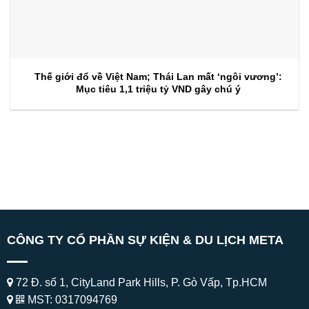
Thế giới đổ về Việt Nam; Thái Lan mất ‘ngôi vương’:
Mục tiêu 1,1 triệu tỷ VND gây chú ý
CÔNG TY CỔ PHẦN SỰ KIỆN & DU LỊCH META
72 Đ. số 1, CityLand Park Hills, P. Gò Vấp, Tp.HCM
MST: 0317094769