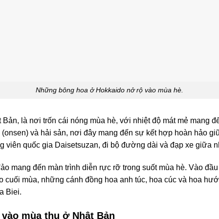
Những bông hoa ở Hokkaido nở rộ vào mùa hè.
Bản, là nơi trốn cái nóng mùa hè, với nhiệt độ mát mẻ mang đế
n (onsen) và hải sản, nơi đây mang đến sự kết hợp hoàn hảo giữ
g viên quốc gia Daisetsuzan, đi bộ đường dài và đạp xe giữa 
đảo mang đến màn trình diễn rực rỡ trong suốt mùa hè. Vào đầ
ào cuối mùa, những cánh đồng hoa anh túc, hoa cúc và hoa hư
 Biei.
 vào mùa thu ở Nhật Bản