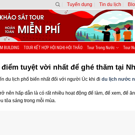
Tuyển dụng
Tin du lịch
Blo
M BUILDING
TOUR KẾT HỢP HỘI NGHỊ-HỘI THẢO
Tour Trong Nước
Tour N
 điểm tuyệt vời nhất để ghé thăm tại 
n du lịch phổ biến nhất đối với người Úc khi đi
du lịch nước 
trở nên hấp dẫn là có rất nhiều hoạt động để làm, để xem, để ă
u tỏa sáng trong mỗi mùa.