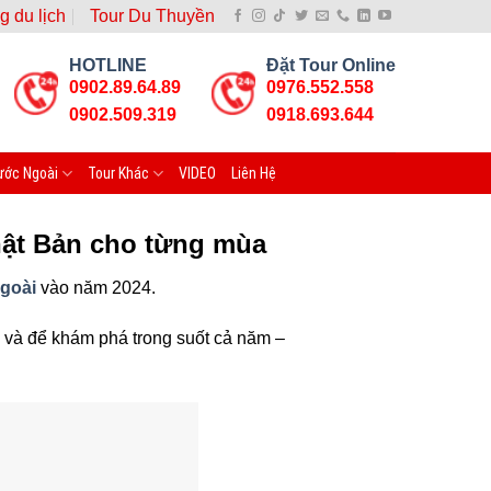
g du lịch
Tour Du Thuyền
HOTLINE
Đặt Tour Online
0902.89.64.89
0976.552.558
0902.509.319
0918.693.644
ước Ngoài
Tour Khác
VIDEO
Liên Hệ
Nhật Bản cho từng mùa
ngoài
vào năm 2024.
n và để khám phá trong suốt cả năm –