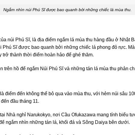
Ngắm nhìn núi Phú Sĩ được bao quanh bởi những chiếc lá mùa thu.
ủa núi Phú Sĩ, là địa điểm ngắm lá mùa thu hàng đầu ở Nhật
 Phú Sĩ được bao quanh bởi những chiếc lá phong đỏ rực. Màu 
y trở thành thời điểm hoàn hảo để ghé thăm.
ền trên hồ để ngắm Núi Phú Sĩ và những tán lá mùa thu phản ch
là điểm đến không thể bỏ qua vào mùa thu, với hẻm núi sâu 10
 đến đầu tháng 11.
t tại Nhà nghỉ Narukokyo, nơi Cầu Ofukazawa mang tính biểu tượ
để ngắm nhìn những tán lá, khối đá và Sông Daiya bên dưới.