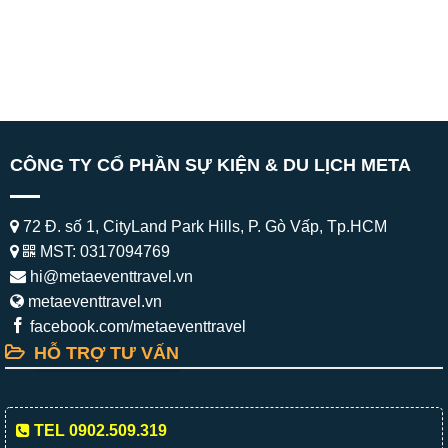
CÔNG TY CỔ PHẦN SỰ KIỆN & DU LỊCH META
72 Đ. số 1, CityLand Park Hills, P. Gò Vấp, Tp.HCM
MST: 0317094769
hi@metaeventtravel.vn
metaeventtravel.vn
facebook.com/metaeventtravel
HỖ TRỢ TƯ VẤN
TEL 0902.509.319