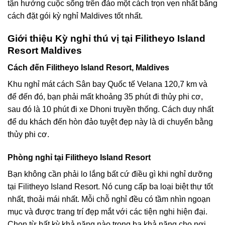
tận hưởng cuộc sống trên đảo một cách trọn vẹn nhất bằng
cách đặt gói kỳ nghỉ Maldives tốt nhất.
Giới thiệu Kỳ nghỉ thú vị tại Filitheyo Island
Resort Maldives
Cách đến Filitheyo Island Resort, Maldives
Khu nghỉ mát cách Sân bay Quốc tế Velana 120,7 km và
để đến đó, bạn phải mất khoảng 35 phút đi thủy phi cơ,
sau đó là 10 phút đi xe Dhoni truyền thống. Cách duy nhất
để du khách đến hòn đảo tuyệt đẹp này là di chuyển bằng
thủy phi cơ.
Phòng nghỉ tại Filitheyo Island Resort
Bạn không cần phải lo lắng bất cứ điều gì khi nghỉ dưỡng
tại Filitheyo Island Resort. Nó cung cấp ba loại biệt thự tốt
nhất, thoải mái nhất. Mỗi chỗ nghỉ đều có tầm nhìn ngoạn
mục và được trang trí đẹp mắt với các tiện nghi hiện đại.
Chọn từ bất kỳ khả năng nào trong ba khả năng cho nơi