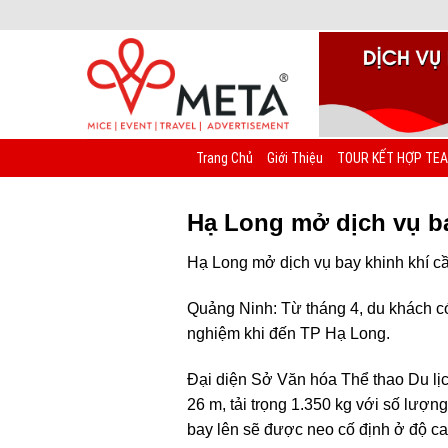
Chuyển
đến
nội
dung
Trang Chủ
Giới Thiệu
TOUR KẾT HỢP TEA
Hạ Long mở dịch vụ b
Hạ Long mở dịch vụ bay khinh khí c
Quảng Ninh: Từ tháng 4, du khách có
nghiệm khi đến TP Hạ Long.
Đại diện Sở Văn hóa Thể thao Du lịc
26 m, tải trọng 1.350 kg với số lượ
bay lên sẽ được neo cố định ở độ ca