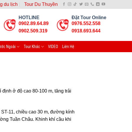
g du lịch
Tour Du Thuyền
HOTLINE
Đặt Tour Online
0902.89.64.89
0976.552.558
0902.509.319
0918.693.644
ước Ngoài
Tour Khác
VIDEO
Liên Hệ
 định ở độ cao 80-100 m, tăng trải
i ST-11, chiều cao 30 m, đường kính
ường Tuần Châu. Khinh khí cầu khi