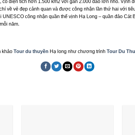
 có diện tích hơn 1.500 km2 với gần 2.000 đảo lớn nhỏ. Vịnh 
chí về vẻ đẹp cảnh quan và được công nhận lần thứ hai với tiêu 
ới UNESCO công nhận quần thể vịnh Hạ Long – quần đảo Cát Bà
 mỗi năm.
m khảo
Tour du thuyền
Hạ long như chương trình
Tour Du Thu