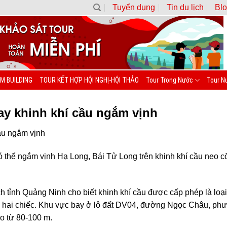
Tuyển dụng
Tin du lịch
Blo
M BUILDING
TOUR KẾT HỢP HỘI NGHỊ-HỘI THẢO
Tour Trong Nước
Tour N
ay khinh khí cầu ngắm vịnh
ầu ngắm vịnh
 thể ngắm vịnh Hạ Long, Bái Tử Long trên khinh khí cầu neo cố
h tỉnh Quảng Ninh cho biết khinh khí cầu được cấp phép là loạ
ng hai chiếc. Khu vực bay ở lô đất DV04, đường Ngọc Châu, ph
o từ 80-100 m.