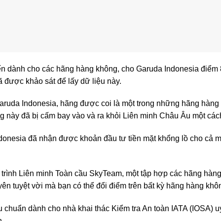
yến dành cho các hãng hàng không, cho Garuda Indonesia điểm 8
 được khảo sát để lấy dữ liệu này.
aruda Indonesia, hãng được coi là một trong những hãng hàng kh
g này đã bị cấm bay vào và ra khỏi Liên minh Châu Âu một cá
donesia đã nhận được khoản đầu tư tiền mặt khổng lồ cho cả m
trình Liên minh Toàn cầu SkyTeam, một tập hợp các hãng hàng k
n tuyệt vời mà bạn có thể đổi điểm trên bất kỳ hãng hàng khô
chuẩn dành cho nhà khai thác Kiểm tra An toàn IATA (IOSA) uy t
n.