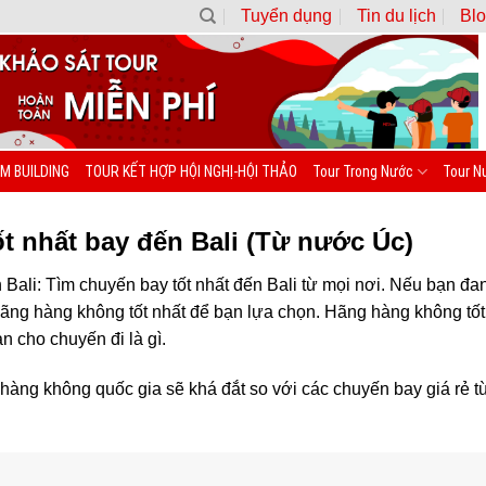
Tuyển dụng
Tin du lịch
Blo
M BUILDING
TOUR KẾT HỢP HỘI NGHỊ-HỘI THẢO
Tour Trong Nước
Tour N
t nhất bay đến Bali (Từ nước Úc)
 Bali: Tìm chuyến bay tốt nhất đến Bali từ mọi nơi. Nếu bạn đa
6 hãng hàng không tốt nhất để bạn lựa chọn. Hãng hàng không tố
n cho chuyến đi là gì.
hàng không quốc gia sẽ khá đắt so với các chuyến bay giá rẻ t