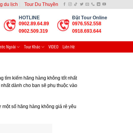
g du lịch
Tour Du Thuyền
HOTLINE
Đặt Tour Online
0902.89.64.89
0976.552.558
0902.509.319
0918.693.644
ước Ngoài
Tour Khác
VIDEO
Liên Hệ
ng tìm kiếm hãng hàng không tốt nhất
t nhất dành cho bạn sẽ phụ thuộc vào
ừ một số hãng hàng không giá rẻ yêu