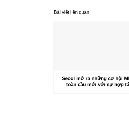
Bài viết liên quan
Seoul mở ra những cơ hội M
toàn cầu mới với sự hợp t
cùng INCON để thu hút các 
nghị quốc tế trong tương l