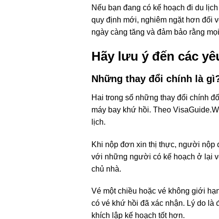
Nếu bạn đang có kế hoạch đi du lịch
quy định mới, nghiêm ngặt hơn đối vớ
ngày càng tăng và đảm bảo rằng mọi
Hãy lưu ý đến các yêu
Những thay đổi chính là gì
Hai trong số những thay đổi chính đố
máy bay khứ hồi. Theo VisaGuide.Wo
lịch.
Khi nộp đơn xin thị thực, người nộ
với những người có kế hoạch ở lại v
chủ nhà.
Vé một chiều hoặc vé không giới hạn
có vé khứ hồi đã xác nhận. Lý do là 
khích lập kế hoạch tốt hơn.