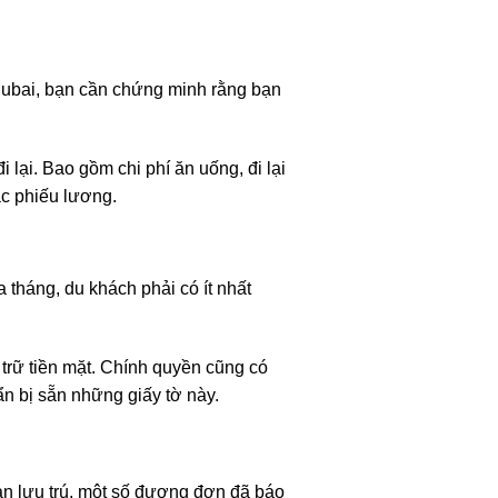
Dubai, bạn cần chứng minh rằng bạn
i lại. Bao gồm chi phí ăn uống, đi lại
c phiếu lương.
a tháng, du khách phải có ít nhất
rữ tiền mặt. Chính quyền cũng có
ẩn bị sẵn những giấy tờ này.
ian lưu trú, một số đương đơn đã báo