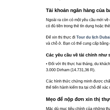
Tài khoản ngân hàng của b
Ngoài ra còn có một yêu cầu mới về
có đủ tiền trong thẻ tín dụng hoặc th
Để xin thị thực đi
Tour du lịch Duba
và chỗ ở. Bạn có thể cung cấp bằng
Các yêu cầu về tài chính như 
• Đối với thị thực hai tháng, du khác
3.000 Dirham (14.731,36 R).
Các hình thức chứng minh được chấp
thể tiến hành kiểm tra tại chỗ để xá
Mẹo để nộp đơn xin thị thự
Mặc dù mục tiêu chính của những thay