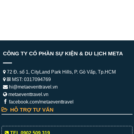
CÔNG TY CỔ PHẦN SỰ KIỆN & DU LỊCH META
72 Đ. số 1, CityLand Park Hills, P. Gò Vấp, Tp.HCM
MST: 0317094769
hi@metaeventtravel.vn
metaeventtravel.vn
facebook.com/metaeventtravel
HỖ TRỢ TƯ VẤN
TEL 0902.509.319