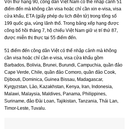
Với thứ hạng 90, công dân Việt Nam có thể nhập cảnh 51
điểm đến mà không cần visa hoặc chỉ cần xin e-visa, visa
cửa khẩu, ETA (giấy phép du lịch điện tử) trong tổng số
199 quốc gia, vùng lãnh thổ. Trong bảng xếp hạng được
công bố hồi tháng 7, hộ chiếu Việt Nam giữ vị trí thứ 87,
được miễn thị thực tại 55 điểm đến.
51 điểm đến công dân Việt có thể nhập cảnh mà không
cần visa hoặc chỉ cần e-visa, visa cửa khẩu gồm
Barbados, Bolivia, Brunei, Burundi, Campuchia, quần đảo
Cape Verde, Chile, quần đảo Comoro, quần đảo Cook,
Djibouti, Dominica, Guinea Bissau, Madagascar,
Kyrgyzstan, Lào, Kazakhstan, Kenya, Iran, Indonesia,
Malawi, Malaysia, Maldives, Panama, Philippines,
Suriname, đảo Đài Loan, Tajikistan, Tanzania, Thái Lan,
Timor-Leste, Tuvalu.